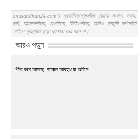
anusandhan24.com'র প্রকাশিত/প্রচারিত কোনো সংবাদ, তথ্য,
ছবি, আলোকচিত্র, রেখাচিত্র, ভিডিওচিত্র, অডিও কনটেন্ট কপিরাইট
আইনে পূর্বানুমতি ছাড়া ব্যবহার করা যাবে না।
আরও পড়ুন
শীত কবে আসছে, জানাল আবহাওয়া অফিস