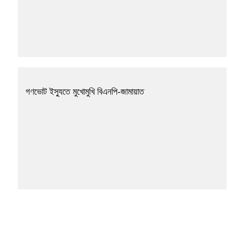
গণভোট ইস্যুতে মুখোমুখি বিএনপি-জামায়াত