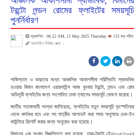
আঞ্চলিক আকাশসীমা স্বাভাবিক, বিমানের
টরন্টো লন্ডন রোমের ফ্লাইটের সময়সূচি
পুনর্নির্ধারণ
প্রকাশিত : 06:22 AM, 15 May 2025 Thursday
133 বার পঠিত
অনলাইন নিউজ ডেক্স
:
পাকিস্তান ও ভারতের মধ্যে আঞ্চলিক আকাশসীমা পরিস্থিতি স্বাভাবিক
হওয়ায় বিমান বাংলাদেশ এয়ারলাইন্স আজ বুধবার টরন্টো, লন্ডন এবং রোম
অভিমুখী ফ্লাইটের জন্য সংশোধিত ঢাকা ত্যাগের সময়সূচি ঘোষণা করেছে।
জাতীয় পতাকাবাহী সংস্থা জানিয়েছে, ফ্লাইটের নতুন সময়সূচি বৃহস্পতিবার
থেকে কার্যকর হবে এবং সব যাত্রীর আপডেট করা সময় অনুসারে চেক-ইন
কাউন্টারে রিপোর্ট করার জন্য অনুরোধ করা হয়েছে।
বিমানের এক সংবাদ বিজ্ঞপ্তিতে বলা হয়েছে, ঢাকা-টরন্টো (ইএ৩০৫/৩০৬)