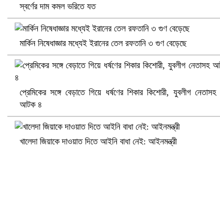
স্বর্ণের দাম কমল ভরিতে যত
মার্কিন নিষেধাজ্ঞার মধ্যেই ইরানের তেল রফতানি ৩ গুণ বেড়েছে
প্রেমিকের সঙ্গে বেড়াতে গিয়ে ধর্ষণের শিকার কিশোরী, যুবলীগ নেতাসহ
আটক ৪
সৌদিতে ব্যাপক ধরপাকড়, এক সপ্তাহেই ২১ হাজারের বেশি গ্রেপ্তার
খালেদা জিয়াকে দাওয়াত দিতে আইনি বাধা নেই: আইনমন্ত্রী