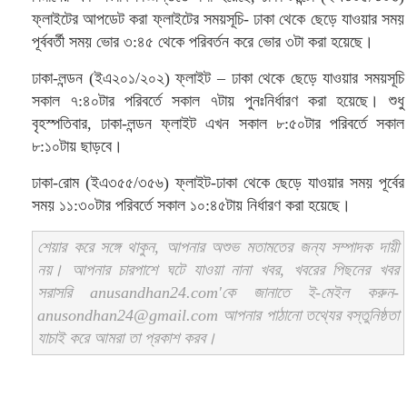
ফ্লাইটের আপডেট করা ফ্লাইটের সময়সূচি- ঢাকা থেকে ছেড়ে যাওয়ার সময়
পূর্ববর্তী সময় ভোর ৩:৪৫ থেকে পরিবর্তন করে ভোর ৩টা করা হয়েছে।
ঢাকা-লন্ডন (ইএ২০১/২০২) ফ্লাইট – ঢাকা থেকে ছেড়ে যাওয়ার সময়সূচি
সকাল ৭:৪০টার পরিবর্তে সকাল ৭টায় পুনঃনির্ধারণ করা হয়েছে। শুধু
বৃহস্পতিবার, ঢাকা-লন্ডন ফ্লাইট এখন সকাল ৮:৫০টার পরিবর্তে সকাল
৮:১০টায় ছাড়বে।
ঢাকা-রোম (ইএ৩৫৫/৩৫৬) ফ্লাইট-ঢাকা থেকে ছেড়ে যাওয়ার সময় পূর্বের
সময় ১১:৩০টার পরিবর্তে সকাল ১০:৪৫টায় নির্ধারণ করা হয়েছে।
শেয়ার করে সঙ্গে থাকুন, আপনার অশুভ মতামতের জন্য সম্পাদক দায়ী
নয়। আপনার চারপাশে ঘটে যাওয়া নানা খবর, খবরের পিছনের খবর
সরাসরি anusandhan24.com'কে জানাতে ই-মেইল করুন-
anusondhan24@gmail.com আপনার পাঠানো তথ্যের বস্তুনিষ্ঠতা
যাচাই করে আমরা তা প্রকাশ করব।