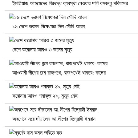
ইমতিয়াজ আহমেদের বিরুদ্ধে ব্যবস্থা নেওয়ার দাবি বঙ্গবন্ধু পরিষদের
১৬ দেশে ভ্রমণ নিষেধাজ্ঞা দিল সৌদি আরব
খুলনায় বিএনপি অফিসে গুলি-বোমা হামলা, নিহত ১
দেশে করোনায় আরও ৩ জনের মৃত্যু
আওয়ামী লীগের জন্ম রাজপথে, রাজপথেই থাকবে: কাদের
করোনায় আরও শনাক্ত ২৯, মৃত্যু নেই
প্রোটিয়াদের হারিয়ে বিশ্বকাপের শিরোপা ঘরে তুলল ভারত
অবশেষে সরে দাঁড়ালেন আ.লীগের বিদ্রোহী ইমরান