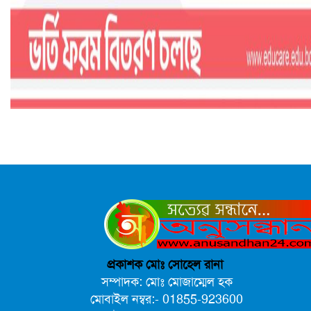
প্রকাশক মোঃ সোহেল রানা
সম্পাদক: মোঃ মোজাম্মেল হক
মোবাইল নম্বর:- 01855-923600