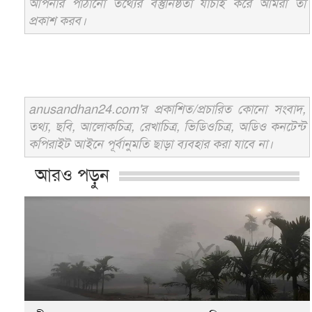
আপনার পাঠানো তথ্যের বস্তুনিষ্ঠতা যাচাই করে আমরা তা
প্রকাশ করব।
anusandhan24.com'র প্রকাশিত/প্রচারিত কোনো সংবাদ,
তথ্য, ছবি, আলোকচিত্র, রেখাচিত্র, ভিডিওচিত্র, অডিও কনটেন্ট
কপিরাইট আইনে পূর্বানুমতি ছাড়া ব্যবহার করা যাবে না।
আরও পড়ুন