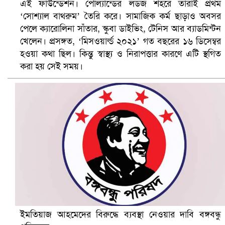
এই ফাউন্ডেশন। পোল্যান্ডের লডজ শহরে তাঁরাই প্রথম
‘সোশ্যাল বাথরুম’ তৈরি করে। সামাজিক কর্ম ছাড়াও অবসর
ভিউ বাড়াতে রাম দা হাতে ফেসবুকে ভিডিও পোস্ট শিক্ষকের
পেলে ক্যারোলিনা সাঁতার, স্কুবা ডাইভিং, টেনিস আর ব্যাডমিন্টন
খেলেন। প্রসঙ্গত, ‘মিসওয়ার্ল্ড ২০২১’ গত বছরের ১৬ ডিসেম্বর
হওয়া কথা ছিল। কিন্তু স্বাস্থ্য ও নিরাপত্তার কারণে এটি স্থগিত
করা হয় সেই সময়।
আ.লীগ ও জাপার ৯ নেতা কারাগারে
ইমতিয়াজ আহমেদের বিরুদ্ধে ব্যবস্থা নেওয়ার দাবি বঙ্গবন্ধু