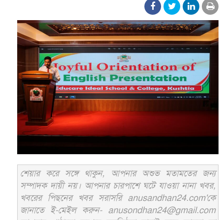
শেয়ার করে সঙ্গে থাকুন, আপনার অশুভ মতামতের জন্য
সম্পাদক দায়ী নয়। আপনার চারপাশে ঘটে যাওয়া নানা খবর,
খবরের পিছনের খবর সরাসরি anusandhan24.com'কে
জানাতে ই-মেইল করুন- anusondhan24@gmail.com