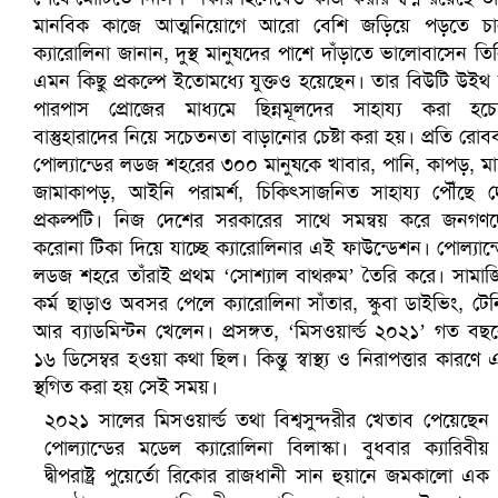
প্রোটিয়াদের হারিয়ে বিশ্বকাপের শিরোপা ঘরে তুলল ভারত
সৌদিতে ব্যাপক ধরপাকড়, এক সপ্তাহেই ২১ হাজারের বেশি গ্রেপ্তা
২০২১ সালের মিসওয়ার্ল্ড তথা বিশ্বসুন্দরীর খেতাব পেয়েছেন
পোল্যান্ডের মডেল ক্যারোলিনা বিলাস্কা। বুধবার ক্যারিবীয়
দ্বীপরাষ্ট্র পুয়ের্তো রিকোর রাজধানী সান হুয়ানে জমকালো এক