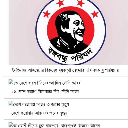
নানা সংকটে রিক্রুটিং এজেন্সি, হুমকির মুখে শ্রম রপ্তানি
ইমতিয়াজ আহমেদের বিরুদ্ধে ব্যবস্থা নেওয়ার দাবি বঙ্গবন্ধু পরিষদের
১৬ দেশে ভ্রমণ নিষেধাজ্ঞা দিল সৌদি আরব
খুলনায় বিএনপি অফিসে গুলি-বোমা হামলা, নিহত ১
দেশে করোনায় আরও ৩ জনের মৃত্যু