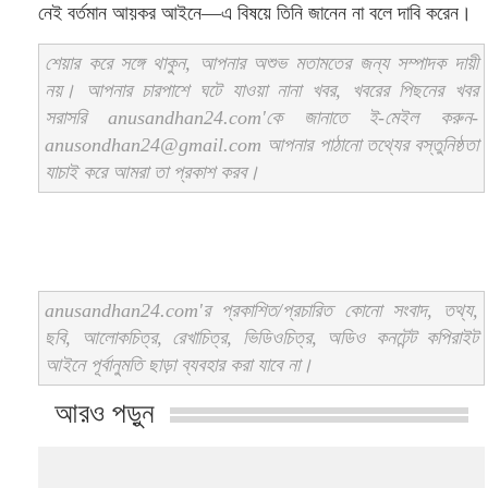
নেই বর্তমান আয়কর আইনে—এ বিষয়ে তিনি জানেন না বলে দাবি করেন।
শেয়ার করে সঙ্গে থাকুন, আপনার অশুভ মতামতের জন্য সম্পাদক দায়ী
নয়। আপনার চারপাশে ঘটে যাওয়া নানা খবর, খবরের পিছনের খবর
সরাসরি anusandhan24.com'কে জানাতে ই-মেইল করুন-
anusondhan24@gmail.com আপনার পাঠানো তথ্যের বস্তুনিষ্ঠতা
যাচাই করে আমরা তা প্রকাশ করব।
anusandhan24.com'র প্রকাশিত/প্রচারিত কোনো সংবাদ, তথ্য,
ছবি, আলোকচিত্র, রেখাচিত্র, ভিডিওচিত্র, অডিও কনটেন্ট কপিরাইট
আইনে পূর্বানুমতি ছাড়া ব্যবহার করা যাবে না।
আরও পড়ুন