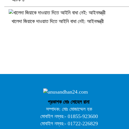
সৌদিতে ব্যাপক ধরপাকড়, এক সপ্তাহেই ২১ হাজারের বেশি গ্রেপ্তার
খালেদা জিয়াকে দাওয়াত দিতে আইনি বাধা নেই: আইনমন্ত্রী
বৈষম্যবিরোধী ছাত্র আন্দোলনের সাধারণ সম্পাদকের পদত্যাগ
প্রকাশক মোঃ সোহেল রানা
সম্পাদক: মোঃ মোজাম্মেল হক
মোবাইল নম্বর:- 01855-923600
মোবাইল নম্বর:- 01722-226829