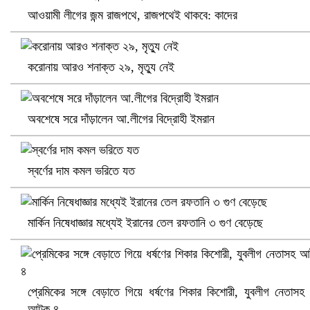
আওয়ামী লীগের জন্ম রাজপথে, রাজপথেই থাকবে: কাদের
করোনায় আরও শনাক্ত ২৯, মৃত্যু নেই
প্রোটিয়াদের হারিয়ে বিশ্বকাপের শিরোপা ঘরে তুলল ভারত
অবশেষে সরে দাঁড়ালেন আ.লীগের বিদ্রোহী ইমরান
স্বর্ণের দাম কমল ভরিতে যত
মার্কিন নিষেধাজ্ঞার মধ্যেই ইরানের তেল রফতানি ৩ গুণ বেড়েছে
প্রেমিকের সঙ্গে বেড়াতে গিয়ে ধর্ষণের শিকার কিশোরী, যুবলীগ নেতাসহ
আটক ৪