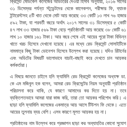
ক্রিসেন্ট মেডিকেল কলেজের অডিটরের দেওয়া হিসাব অনুযায়ী, ২০১৬ সালের
৩১ ডিসেম্বর পর্যন্ত স্টুডেন্টদের থেকে কালেকশন, পরীক্ষার ফি, ব্যাংক
ইন্টারেস্টসহ ৫টি খাত থেকে মোট আয় করেছে ৩৩ কোটি ১৩ লাখ ৭৬ হাজার
৫৯২ টাকা, যা পরবর্তী বছরে অর্থাৎ ২০১৭ সালের ৩১ ডিসেম্বরে ৫ কোটি
৪৭ লাখ ৩৩ হাজার ৫৬৯ টাকা বেড়ে প্রতিষ্ঠানটি আয় করেছে ৩৮ কোটি ৬১
লাখ ১০ হাজার ১৬১ টাকা। আর বছর শেষে এই আয়ের পুরো টাকা বিভিন্ন
খাতে খরচ হিসেবে দেখানো হয়েছে। এর মধ্যে রেড ক্রিসেন্ট সোসাইটিকে
নামমাত্র কিছু টাকা ডোনেশন হিসেবে উল্লেখ করা হয়েছে। যদিও রিটার্নের
এবং অডিটের বিষয়টি ভালোভাবে যাচাই-বাছাই করে দেখতে চান আয়কর
কর্মকর্তারা।
এ বিষয়ে জানতে চাইলে হলি ফ্যামিলি রেড ক্রিসেন্ট কলেজের অধ্যক্ষ ডা.
কে এম মজিবুল হক বলেন, আমরা রেড ক্রিসেন্টের নিয়ম অনুযায়ী প্রতিষ্ঠান
পরিচালনা করে থাকি, যে কারণে আমাদের কর দিতে হয় না। তবে
ব্যক্তিগতভাবে আমরা যারা কাজ করি, তারা তো আয়কর পরিশোধ করি। এ
ছাড়া হলি ফ্যামিলি কলেজের একমাত্র আয় আসে টিউশন ফি থেকে। এতে
আয়ের তুলনায় ব্যয় বেশি। এসব কারণে মূলত আয়কর হয় না।
প্রতিষ্ঠানের নাম উল্লেখ করে প্রজ্ঞাপন ছাড়া কর অব্যাহতির কোনো সুযোগ