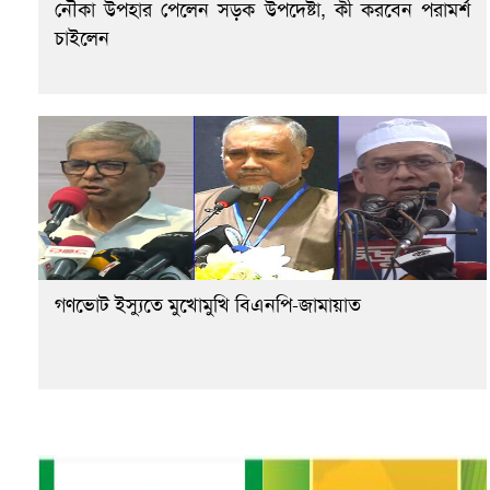
নৌকা উপহার পেলেন সড়ক উপদেষ্টা, কী করবেন পরামর্শ
চাইলেন
গণভোট ইস্যুতে মুখোমুখি বিএনপি-জামায়াত