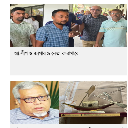
আ.লীগ ও জাপার ৯ নেতা কারাগারে