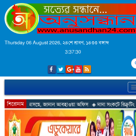
Thursday 06 August 2026,
২৪শে শ্রাবণ, ১৪৩৩ বঙ্গাব্দ
3:37:32
S
শিরোনাম
াল আবহাওয়া অফিস
◈ নানা সংকটে রিক্রুটিং এজেন্সি, হুমকির মুখে শ্রম রপ