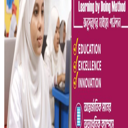
আ.লীগ ও জাপার ৯ নেতা কারাগারে
ভারতে ভয়াবহ সড়ক দুর্ঘটনা, নিহত ১৫