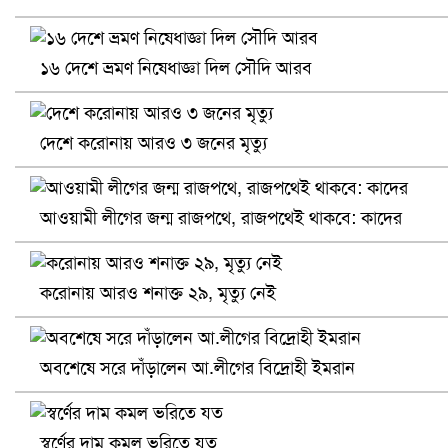
খুলনায় বিএনপি অফিসে গুলি-বোমা হামলা, নিহত ১
১৬ দেশে ভ্রমণ নিষেধাজ্ঞা দিল সৌদি আরব
দেশে করোনায় আরও ৩ জনের মৃত্যু
আওয়ামী লীগের জন্ম রাজপথে, রাজপথেই থাকবে: কাদের
করোনায় আরও শনাক্ত ২৯, মৃত্যু নেই
প্রোটিয়াদের হারিয়ে বিশ্বকাপের শিরোপা ঘরে তুলল ভারত
অবশেষে সরে দাঁড়ালেন আ.লীগের বিদ্রোহী ইমরান
স্বর্ণের দাম কমল ভরিতে যত