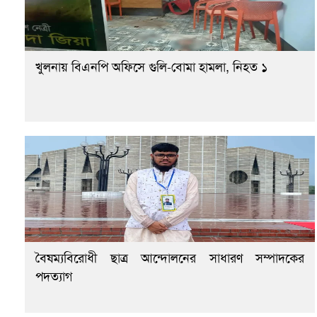
খুলনায় বিএনপি অফিসে গুলি-বোমা হামলা, নিহত ১
বৈষম্যবিরোধী ছাত্র আন্দোলনের সাধারণ সম্পাদকের
পদত্যাগ