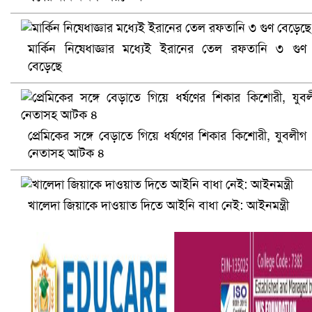
মার্কিন নিষেধাজ্ঞার মধ্যেই ইরানের তেল রফতানি ৩ গুণ
বেড়েছে
সৌদিতে ব্যাপক ধরপাকড়, এক সপ্তাহেই ২১ হাজারের বেশি গ্রেপ্তা
প্রেমিকের সঙ্গে বেড়াতে গিয়ে ধর্ষণের শিকার কিশোরী, যুবলীগ
নেতাসহ আটক ৪
খালেদা জিয়াকে দাওয়াত দিতে আইনি বাধা নেই: আইনমন্ত্রী