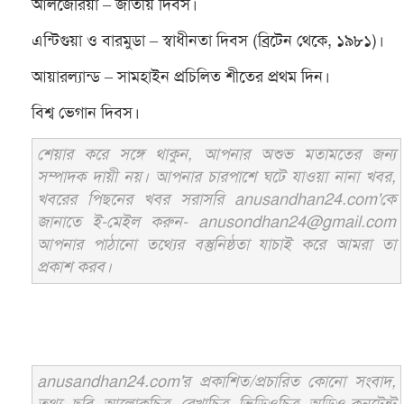
আলজেরিয়া – জাতীয় দিবস।
এন্টিগুয়া ও বারমুডা – স্বাধীনতা দিবস (ব্রিটেন থেকে, ১৯৮১)।
আয়ারল্যান্ড – সামহাইন প্রচিলিত শীতের প্রথম দিন।
বিশ্ব ভেগান দিবস।
শেয়ার করে সঙ্গে থাকুন, আপনার অশুভ মতামতের জন্য
সম্পাদক দায়ী নয়। আপনার চারপাশে ঘটে যাওয়া নানা খবর,
খবরের পিছনের খবর সরাসরি anusandhan24.com'কে
জানাতে ই-মেইল করুন- anusondhan24@gmail.com
আপনার পাঠানো তথ্যের বস্তুনিষ্ঠতা যাচাই করে আমরা তা
প্রকাশ করব।
anusandhan24.com'র প্রকাশিত/প্রচারিত কোনো সংবাদ,
তথ্য, ছবি, আলোকচিত্র, রেখাচিত্র, ভিডিওচিত্র, অডিও কনটেন্ট