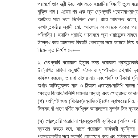
পরামর্শে তার স্ত্রী উচ্চ আদালতে হয়রানির বিষয়টি তুল
মুক্তি পান। একের পর এক ভুয়া গ্রেপ্তারি পরোয়ানাপ্রাপ
অক্টোবর সাত দফা নির্দেশনা দেন। রায়ে আদালত বলেন, ‘স্ব
দরখাস্তকারীর স্বামী মো. আওলাদ হোসেনকে একের পর
পরিপন্থি। ইদানিং প্রায়ই গণমাধমে ভুয়া ওয়ারেন্টের মাধমে
উল্লেখ করে আদালত বিষয়টি গুরুত্বের সঙ্গে আমলে নিয়ে ভুয়া
নিম্নোক্ত নির্দেশ দেন—
১. গ্রেপ্তারি পরোয়ানা ইস্যুর সময় পরোয়ানা প্রস্তুতকা
উল্লিখিত চাহিদা অনুযায়ী সঠিক ও সুস্পষ্টভাবে তথ্যাদি 
কার্যকর করবেন, তার বা তাদের নাম এবং পদবি ও ঠিকানা সুনির
অর্থাৎ অভিযুক্তের নাম ও ঠিকানা এজাহার/নালিশি মামলা 
ক্ষেত্রে জিআর/নালিশি মামলার নম্বর) এবং ক্ষেত্রমত আদালতে
(গ) সংশ্লিষ্ট জজ (বিচারক)/ম্যাজিস্ট্রেটের স্বাক্ষরের নিচ
সিলসহ বাঁ পাশে বর্ণিত সংশ্লিষ্ট আদালতের সুস্পষ্ট সিল ব্
(ঘ) গ্রেপ্তারি পরোয়ানা প্রস্তুতকারী ব্যক্তির (অফিস স্
ব্যবহার করতে হবে, যাতে পরোয়ানা কার্যকারী ব্যক্তির
প্রস্তুতকারীর সঙ্গে সরাসরি যোগাযোগ করে এর সঠিকতা সম্প