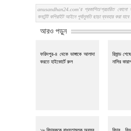
anusandhan24.com'র প্রকাশিত/প্রচারিত কোনো সং
কনটেন্ট কপিরাইট আইনে পূর্বানুমতি ছাড়া ব্যবহার করা যাবে
আরও পড়ুন
ফরিদপুর-৪ থেকে ভাঙ্গাকে আলাদা
রিমান্ড শেষ
করতে হাইকোর্টে রুল
নাসির কারা
১৮ বিচারককে বাধ্যতামূলক অবসর
বিচার বি