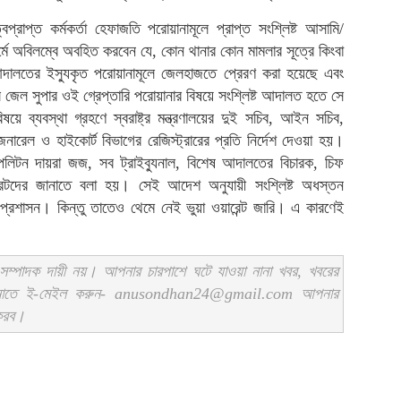
্রাপ্ত কর্মকর্তা হেফাজতি পরোয়ানামূলে প্রাপ্ত সংশ্লিষ্ট আসামি/
্মে অবিলম্বে অবহিত করবেন যে, কোন থানার কোন মামলার সূত্রে কিংবা
ালতের ইস্যুকৃত পরোয়ানামূলে জেলহাজতে প্রেরণ করা হয়েছে এবং
 জেল সুপার ওই গ্রেপ্তারি পরোয়ানার বিষয়ে সংশ্লিষ্ট আদালত হতে সে
য়ে ব্যবস্থা গ্রহণে স্বরাষ্ট্র মন্ত্রণালয়ের দুই সচিব, আইন সচিব,
জেনারেল ও হাইকোর্ট বিভাগের রেজিস্ট্রারের প্রতি নির্দেশ দেওয়া হয়।
পলিটন দায়রা জজ, সব ট্রাইব্যুনাল, বিশেষ আদালতের বিচারক, চিফ
্ট্রেটদের জানাতে বলা হয়। সেই আদেশ অনুযায়ী সংশ্লিষ্ট অধস্তন
 প্রশাসন। কিন্তু তাতেও থেমে নেই ভুয়া ওয়ারেন্ট জারি। এ কারণেই
ম্পাদক দায়ী নয়। আপনার চারপাশে ঘটে যাওয়া নানা খবর, খবরের
ানাতে ই-মেইল করুন- anusondhan24@gmail.com আপনার
 করব।