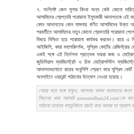
৭. সংশ্লিষ্ট জেল সুপার কিংবা অন্য কেউ কোনো দায়িত্বপ
আসামিদের গ্রেপ্তারি পরোয়ানা ইস্যুকারী আদালতকে এই মর
কোন আদালতের কোন মামলায় বর্ণিত আসামিদের উক্ত আদ
পরবর্তীতে আসামিদের নতুন কোনো গ্রেফতারি পরোয়ানা পেলে
বিষয়ে নিশ্চিত হয়ে পরোয়ানা কার্যকর করবেন। রায়ে এ বিষ
আইজিপি, কারা মহাপরিদর্শক, সুপ্রিম কোর্টের রেজিস্ট্রার 
একই সঙ্গে এই নির্দেশনা প্রত্যেক দায়রা জজ ও মেট্রো
জুডিসিয়াল ম্যাজিস্ট্রেট ও চিফ মেট্রোপলিটন ম্যাজিস
আদালতগুলোতে রায়ের অনুলিপি প্রেরণ করে সুপ্রিম কোর্ট
অনলাইনে ওয়ারেন্ট পাঠানোর উদ্যোগ নেওয়া হয়েছে।
শেয়ার করে সঙ্গে থাকুন, আপনার অশুভ মতামতের জন্য স
পিছনের খবর সরাসরি anusandhan24.com'কে জ
পাঠানো তথ্যের বস্তুনিষ্ঠতা যাচাই করে আমরা তা প্রকাশ