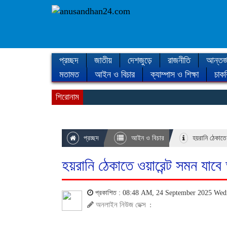
প্রচ্ছদ
জাতীয়
দেশজুড়ে
রাজনীতি
আন্তর্
মতামত
আইন ও বিচার
ক্যাম্পাস ও শিক্ষা
চাকর
শিরোনাম
প্রচ্ছদ
আইন ও বিচার
হয়রানি ঠেকাতে 
হয়রানি ঠেকাতে ওয়ারেন্ট সমন যাব
প্রকাশিত : 08:48 AM, 24 September 2025 We
অনলাইন নিউজ ডেক্স
: