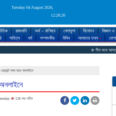
Tuesday 04 August 2026,
12:28:21
জাতিক
রাজধানি
অর্থ – বাণিজ্য
খেলাধুলা
বিনোদন
বিজ্ঞান ও 
ি
সাহিত্য
ধর্ম
সম্পাদকীয়
বিবিধ
আমাদের তথ্য
যোগ
◈ শীত কবে আসছে, জানাল 
ওয়ারেন্ট সমন যাবে অনলাইনে
ে অনলাইনে
dnesday
126 বার পঠিত