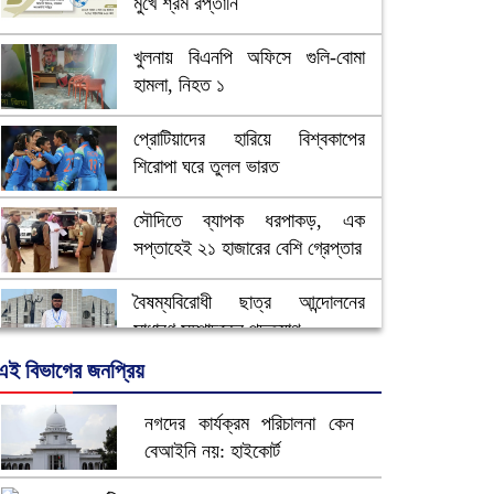
মুখে শ্রম রপ্তানি
খুলনায় বিএনপি অফিসে গুলি-বোমা
হামলা, নিহত ১
প্রোটিয়াদের হারিয়ে বিশ্বকাপের
শিরোপা ঘরে তুলল ভারত
সৌদিতে ব্যাপক ধরপাকড়, এক
সপ্তাহেই ২১ হাজারের বেশি গ্রেপ্তার
বৈষম্যবিরোধী ছাত্র আন্দোলনের
সাধারণ সম্পাদকের পদত্যাগ
এই বিভাগের জনপ্রিয়
ভিউ বাড়াতে রাম দা হাতে ফেসবুকে
ভিডিও পোস্ট শিক্ষকের
নগদের কার্যক্রম পরিচালনা কেন
বেআইনি নয়: হাইকোর্ট
আ.লীগ ও জাপার ৯ নেতা কারাগারে