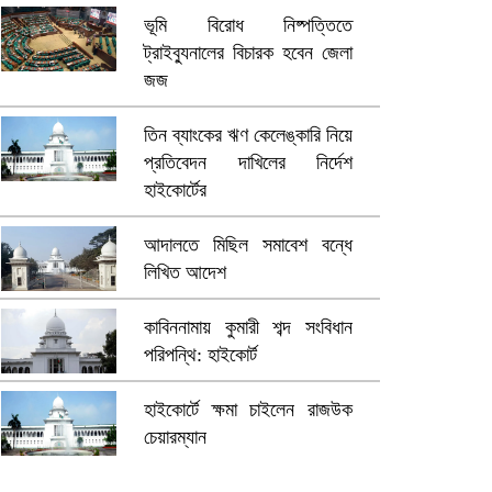
ভূমি বিরোধ নিষ্পত্তিতে
ট্রাইব্যুনালের বিচারক হবেন জেলা
জজ
তিন ব্যাংকের ঋণ কেলেঙ্কারি নিয়ে
প্রতিবেদন দাখিলের নির্দেশ
হাইকোর্টের
আদালতে মিছিল সমাবেশ বন্ধে
লিখিত আদেশ
কাবিননামায় কুমারী শব্দ সংবিধান
পরিপন্থি: হাইকোর্ট
হাইকোর্টে ক্ষমা চাইলেন রাজউক
চেয়ারম্যান