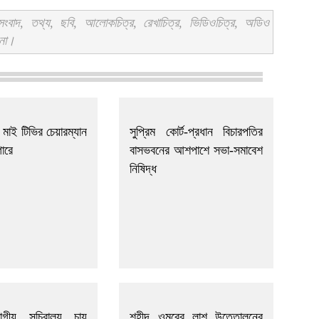
বাদ, তথ্য, ছবি, আলোকচিত্র, রেখাচিত্র, ভিডিওচিত্র, অডিও
 না।
ে মাই টিভির চেয়ারম্যান
সুপ্রিম কোর্ট-প্রধান বিচারপতির
গারে
বাসভবনের আশপাশে সভা-সমাবেশ
নিষিদ্ধ
ভাগীয় সচিবালয় চায়
শহীদ ওমরের লাশ উত্তোলনের