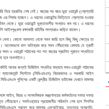
রি নিয়ে হয়রানির শেষ নেই। বছরের পর বছর ভুয়া ওয়ারেন্ট (গ্রেপ্তারি
ুষ এর শিকার হচ্ছেন। এ ধরনের ওয়ারেন্টের ভিত্তিতে গ্রেপ্তার হওয়ার
ীবন থেকে। ভুয়া ওয়ারেন্টে ভুক্তভোগীর সংখ্যাও কম নয়। এ ধরনের
পাশি আইনশৃঙ্খলা রক্ষাকারী বাহিনীর সদস্যরাও জড়িত থাকেন।
াল খেলা। কোনো আদালত থেকে সমন জারি হলে কিছু কিছু ক্ষেত্রে তা
 না। অনেকগুলো ধাপ অতিক্রম করে সমন পৌঁছানোয় কোথায় যে ত্রুটি
ার সমন ও ওয়ারেন্ট পাঠানোর শত শত বছরের প্রচলিত পুরাতন পদ্ধতিতে
ঠানো হবে অনলাইনে।
াবদিহি আনার জন্যই ডিজিটাল পদ্ধতির মাধ্যমে সমন-ওয়ারেন্ট পাঠানোর
া ম্যানেজমেন্ট সিস্টেমে (সিডিএমএস) বিচারকদের ও সরকারি আইন
 সিডিএমএস পুলিশের একটি কেন্দ্রীয় ডিজিটাল ডাটাবেজ যেখানে মামলার
 সঙ্গে আইন, বিচার ও সংসদবিষয়ক মন্ত্রণালয়ের কর্মকর্তাদের দফায় দফায়
মত্যে পৌঁছেছেন। সফটওয়্যারে প্রয়োজনীয় পরিবর্তন শেষ হলে শিগগির
 সিডিএমএসে প্রবেশ করে মামলার এফআইআর, তদন্তের অগ্রগতি,