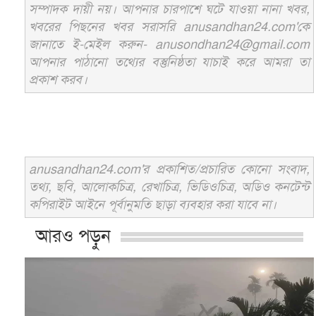
সম্পাদক দায়ী নয়। আপনার চারপাশে ঘটে যাওয়া নানা খবর,
খবরের পিছনের খবর সরাসরি anusandhan24.com'কে
জানাতে ই-মেইল করুন- anusondhan24@gmail.com
আপনার পাঠানো তথ্যের বস্তুনিষ্ঠতা যাচাই করে আমরা তা
প্রকাশ করব।
anusandhan24.com'র প্রকাশিত/প্রচারিত কোনো সংবাদ,
তথ্য, ছবি, আলোকচিত্র, রেখাচিত্র, ভিডিওচিত্র, অডিও কনটেন্ট
কপিরাইট আইনে পূর্বানুমতি ছাড়া ব্যবহার করা যাবে না।
আরও পড়ুন