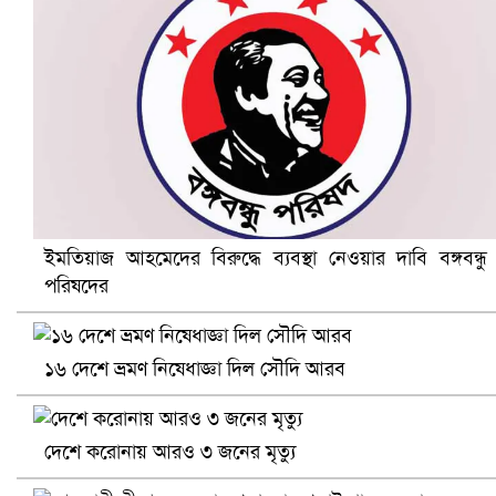
নানা সংকটে রিক্রুটিং এজেন্সি, হুমকির মুখে শ্রম রপ্তানি
ইমতিয়াজ আহমেদের বিরুদ্ধে ব্যবস্থা নেওয়ার দাবি বঙ্গবন্ধু
পরিষদের
খুলনায় বিএনপি অফিসে গুলি-বোমা হামলা, নিহত ১
১৬ দেশে ভ্রমণ নিষেধাজ্ঞা দিল সৌদি আরব
দেশে করোনায় আরও ৩ জনের মৃত্যু