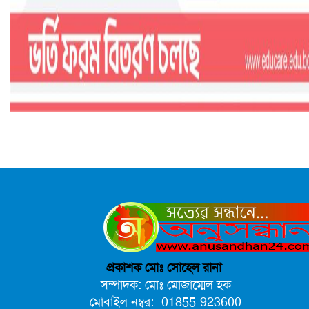
প্রকাশক মোঃ সোহেল রানা
সম্পাদক: মোঃ মোজাম্মেল হক
মোবাইল নম্বর:- 01855-923600