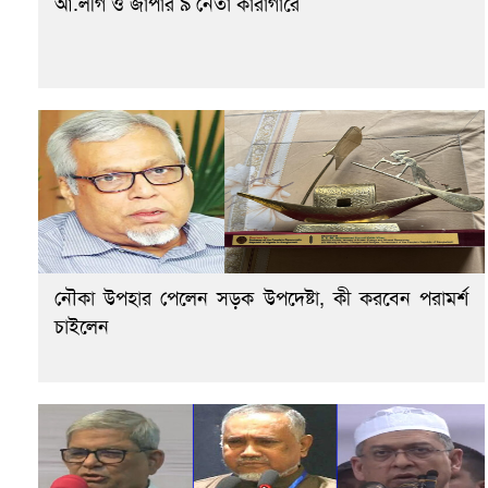
আ.লীগ ও জাপার ৯ নেতা কারাগারে
নৌকা উপহার পেলেন সড়ক উপদেষ্টা, কী করবেন পরামর্শ
চাইলেন