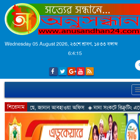
Wednesday 05 August 2026,
২৩শে শ্রাবণ, ১৪৩৩ বঙ্গাব্দ
6:4:17
S
শিরোনাম
াল আবহাওয়া অফিস
◈ নানা সংকটে রিক্রুটিং এজেন্সি, হুমকির মুখে শ্রম রপ