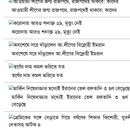
আওয়ামী লীগের জন্ম রাজপথে, রাজপথেই থাকবে: কাদের
করোনায় আরও শনাক্ত ২৯, মৃত্যু নেই
প্রোটিয়াদের হারিয়ে বিশ্বকাপের শিরোপা ঘরে তুলল ভারত
অবশেষে সরে দাঁড়ালেন আ.লীগের বিদ্রোহী ইমরান
স্বর্ণের দাম কমল ভরিতে যত
মার্কিন নিষেধাজ্ঞার মধ্যেই ইরানের তেল রফতানি ৩ গুণ
বেড়েছে
সৌদিতে ব্যাপক ধরপাকড়, এক সপ্তাহেই ২১ হাজারের বেশি গ্রেপ্তা