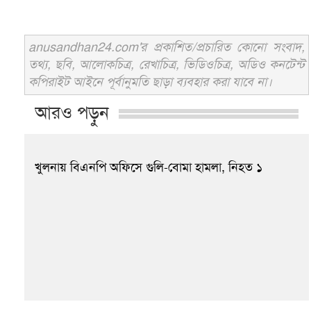
anusandhan24.com'র প্রকাশিত/প্রচারিত কোনো সংবাদ,
তথ্য, ছবি, আলোকচিত্র, রেখাচিত্র, ভিডিওচিত্র, অডিও কনটেন্ট
কপিরাইট আইনে পূর্বানুমতি ছাড়া ব্যবহার করা যাবে না।
আরও পড়ুন
খুলনায় বিএনপি অফিসে গুলি-বোমা হামলা, নিহত ১