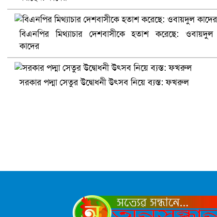
বিএনপির মিথ্যাচার দেশবাসীকে হতাশ করেছে: ওবায়দুল
কাদের
সরকার পদ্মা সেতুর উদ্বোধনী উৎসব নিয়ে ব্যস্ত: ফখরুল
সৌদিতে ব্যাপক ধরপাকড়, এক সপ্তাহেই ২১ হাজারের বেশি গ্রেপ্তা