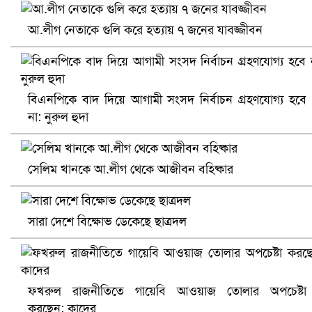
আ.লীগ নেতাকে গুলি করে হত্যায় ৭ জনের যাবজ্জীবন
খুলনায় বিএনপি অফিসে গুলি-বোমা হামলা, নিহত ১
বিএনপিকে বাদ দিয়ে আগামী সংসদ নির্বাচন গ্রহণযোগ্য হবে
না: নুরুল হুদা
সেলিম খানকে আ.লীগ থেকে আজীবন বহিষ্কার
সারা দেশে বিক্ষোভ ডেকেছে ছাত্রদল
প্রোটিয়াদের হারিয়ে বিশ্বকাপের শিরোপা ঘরে তুলল ভারত
ফখরুল রাজনীতিতে গায়েবি আওয়াজ তোলার অপচেষ্টা
করছেন: কাদের