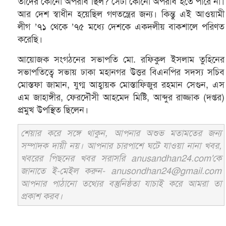
তাদের কোনো অপরাধ ছিল? সেটা কোনো অপরাধ হতে পারে না।
আর দেশ স্বাধীন হয়েছিল গণতন্ত্রের জন্য। কিন্তু এই আওয়ামী
লীগ ’৭১ থেকে ’৭৫ মধ্যে দেশকে একদলীয় বাকশালে পরিণত
করেছি।
আয়োজক সংগঠনের সভাপতি মো. রফিকুল ইসলাম তুহিনের
সভাপতিত্বে সভায় ঢাকা মহানগর উত্তর বিএনপির সদস্য সচিব
মোস্তফা জামান, যুগ্ম আহ্বায়ক মোস্তাফিজুর রহমান সেগুন, এস
এম জাহাঙ্গীর, ফেরদৌসী আহমেদ মিষ্টি, আব্দুর রাজ্জাক (দপ্তর)
প্রমুখ উপস্থিত ছিলেন।
শেয়ার করে সঙ্গে থাকুন, আপনার অশুভ মতামতের জন্য
সম্পাদক দায়ী নয়। আপনার চারপাশে ঘটে যাওয়া নানা খবর,
খবরের পিছনের খবর সরাসরি anusandhan24.com'কে
জানাতে ই-মেইল করুন- anusondhan24@gmail.com
আপনার পাঠানো তথ্যের বস্তুনিষ্ঠতা যাচাই করে আমরা তা
প্রকাশ করব।