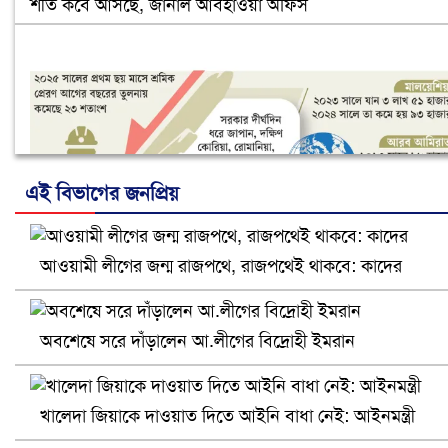
শীত কবে আসছে, জানাল আবহাওয়া অফিস
এই বিভাগের জনপ্রিয়
আওয়ামী লীগের জন্ম রাজপথে, রাজপথেই থাকবে: কাদের
নানা সংকটে রিক্রুটিং এজেন্সি, হুমকির মুখে শ্রম রপ্তানি
অবশেষে সরে দাঁড়ালেন আ.লীগের বিদ্রোহী ইমরান
খালেদা জিয়াকে দাওয়াত দিতে আইনি বাধা নেই: আইনমন্ত্রী