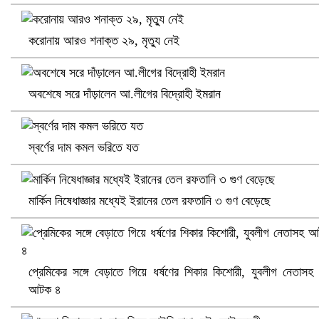
করোনায় আরও শনাক্ত ২৯, মৃত্যু নেই
প্রোটিয়াদের হারিয়ে বিশ্বকাপের শিরোপা ঘরে তুলল ভারত
অবশেষে সরে দাঁড়ালেন আ.লীগের বিদ্রোহী ইমরান
স্বর্ণের দাম কমল ভরিতে যত
মার্কিন নিষেধাজ্ঞার মধ্যেই ইরানের তেল রফতানি ৩ গুণ বেড়েছে
প্রেমিকের সঙ্গে বেড়াতে গিয়ে ধর্ষণের শিকার কিশোরী, যুবলীগ নেতাসহ
আটক ৪
সৌদিতে ব্যাপক ধরপাকড়, এক সপ্তাহেই ২১ হাজারের বেশি গ্রেপ্তার