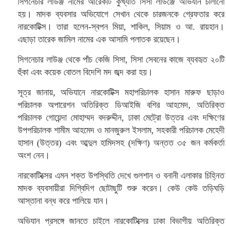
সিগনেচার লাউঞ্জ নামের আরেকটি কুখ্যাত সিসা লাউঞ্জে অভিযান চালানো
হয়। মাদক ব্যবসার অভিযোগে সেখান থেকে চারজনকে গ্রেফতার করে
নারকোটিক্স। তারা হলেন-স্বপন মিয়া, শাকিল, সিয়াম ও আ. রায়হান।
এছাড়া তারেক জামিল নামের এক আসামি পলাতক রয়েছেন।
সিগনেচার লাউঞ্জ থেকে পাঁচ কেজি সিসা, সিসা সেবনের কাজে ব্যবহৃত ২০টি
হুঁকা এবং কয়েক বোতল বিদেশি মদ জব্দ করা হয়।
সূত্র জানায়, অভিযানে নারকোটিক্স মহাপরিচালক হাসান মারুফ ছাড়াও
পরিচালক অপারেশন অতিরিক্ত ডিআইজি বশির আহমেদ, অতিরিক্ত
পরিচালক গোয়েন্দা মোহাম্মদ বদরুদ্দীন, ঢাকা মেট্রো উত্তর এবং দক্ষিণের
উপপরিচালক শামীম আহমেদ ও মানজুরুল ইসলাম, সহকারী পরিচালক মেহেদী
হাসান (উত্তর) এবং আব্দুল হামিদসহ (দক্ষিণ) অন্তত ৩৫ জন কর্মকর্তা
অংশ নেন।
নারকোটিক্সের এমন শক্ত উপস্থিতি দেখে গুলশান ও বনানী এলাকার চিহ্নিত
মাদক ব্যবসায়ীরা দিগ্বিদিগ ছোটাছুটি শুরু করেন। কেউ কেউ তড়িঘড়ি
আস্তানা বন্ধ করে পালিয়ে যান।
অভিযান প্রসঙ্গে জানতে চাইলে নারকোটিক্সের ঢাকা বিভাগীয় অতিরিক্ত