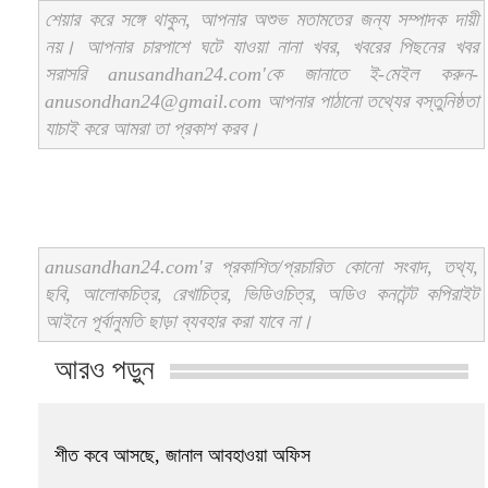
শেয়ার করে সঙ্গে থাকুন, আপনার অশুভ মতামতের জন্য সম্পাদক দায়ী
নয়। আপনার চারপাশে ঘটে যাওয়া নানা খবর, খবরের পিছনের খবর
সরাসরি anusandhan24.com'কে জানাতে ই-মেইল করুন-
anusondhan24@gmail.com আপনার পাঠানো তথ্যের বস্তুনিষ্ঠতা
যাচাই করে আমরা তা প্রকাশ করব।
anusandhan24.com'র প্রকাশিত/প্রচারিত কোনো সংবাদ, তথ্য,
ছবি, আলোকচিত্র, রেখাচিত্র, ভিডিওচিত্র, অডিও কনটেন্ট কপিরাইট
আইনে পূর্বানুমতি ছাড়া ব্যবহার করা যাবে না।
আরও পড়ুন
শীত কবে আসছে, জানাল আবহাওয়া অফিস