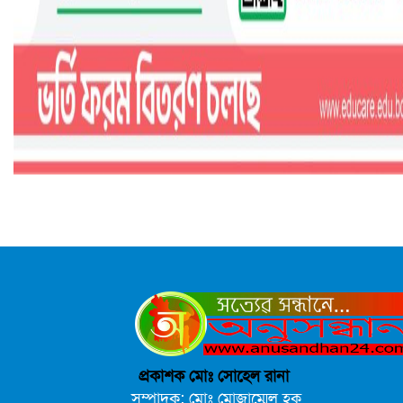
প্রকাশক মোঃ সোহেল রানা
সম্পাদক: মোঃ মোজাম্মেল হক