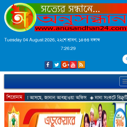
Tuesday 04 August 2026,
২২শে শ্রাবণ, ১৪৩৩ বঙ্গাব্দ
7:26:31
S
শিরোনাম
 জানাল আবহাওয়া অফিস
◈ নানা সংকটে রিক্রুটিং এজেন্সি, হুমকির মুখে শ্