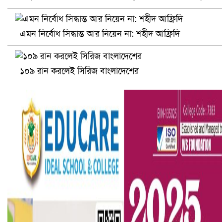
প্রোটিয়াদের হারিয়ে বিশ্বকাপের শিরোপা ঘরে তুলল ভারত
এমন নির্বোধ সিদ্ধান্ত আর নিয়েন না: শহীদ আফ্রিদি
১০৯ রান করলেই সিরিজ বাংলাদেশের
সৌদিতে ব্যাপক ধরপাকড়, এক সপ্তাহেই ২১ হাজারের বেশি গ্রেপ্তা