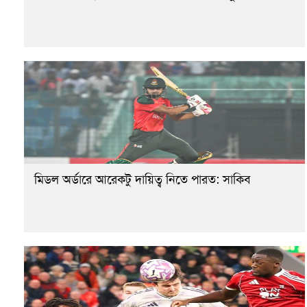
মিডল অর্ডারে আরেকটু দায়িত্ব নিতে পারত: সাকিব