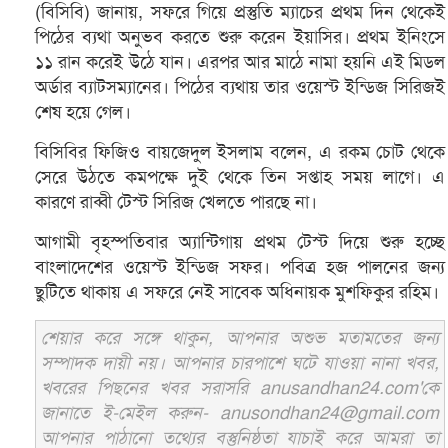
(বিসিবি) জানায়, সফরে গিয়ে প্রস্তুতি ম্যাচের প্রথম দিন থেকেই
পিঠের ব্যথা অনুভব করতে শুরু করেন ইয়াসির। প্রথম ইনিংসে
১১ রান করেই উঠে যান। এরপর আর মাঠে নামা হয়নি এই মিডল
অর্ডার ব্যাটসম্যানের। পিঠের ব্যথায় তার ওয়েস্ট ইন্ডিজ সিরিজই
শেষ হয়ে গেল।
বিসিবির ফিজিও বায়জেদুল ইসলাম বলেন, এ রকম চোট থেকে
সেরে উঠতে কমপক্ষে দুই থেকে তিন সপ্তাহ সময় লাগে। এ
কারণে রাব্বী টেস্ট সিরিজ খেলতে পারছে না।
আগামী বৃহস্পতিবার অ্যান্টিগায় প্রথম টেস্ট দিয়ে শুরু হচ্ছে
বাংলাদেশের ওয়েস্ট ইন্ডিজ সফর। পবিত্র হজ পালনের জন্য
ছুটিতে থাকায় এ সফরে নেই সাবেক অধিনায়ক মুশফিকুর রহিম।
শেয়ার করে সঙ্গে থাকুন, আপনার অশুভ মতামতের জন্য
সম্পাদক দায়ী নয়। আপনার চারপাশে ঘটে যাওয়া নানা খবর,
খবরের পিছনের খবর সরাসরি anusandhan24.com'কে
জানাতে ই-মেইল করুন- anusondhan24@gmail.com
আপনার পাঠানো তথ্যের বস্তুনিষ্ঠতা যাচাই করে আমরা তা