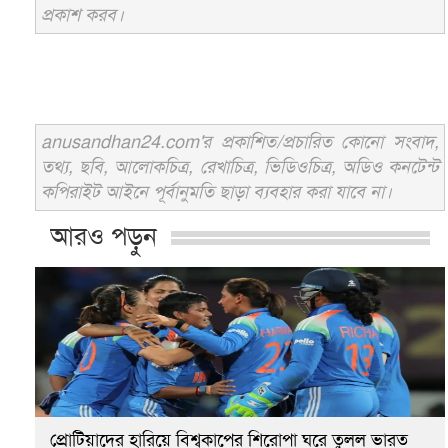
প্রকাশ করব।
anusandhan24.com'র প্রকাশিত/প্রচারিত কোনো সংবাদ,
তথ্য, ছবি, আলোকচিত্র, রেখাচিত্র, ভিডিওচিত্র, অডিও কনটেন্ট
কপিরাইট আইনে পূর্বানুমতি ছাড়া ব্যবহার করা যাবে না।
আরও পড়ুন
প্রোটিয়াদের হারিয়ে বিশ্বকাপের শিরোপা ঘরে তুলল ভারত