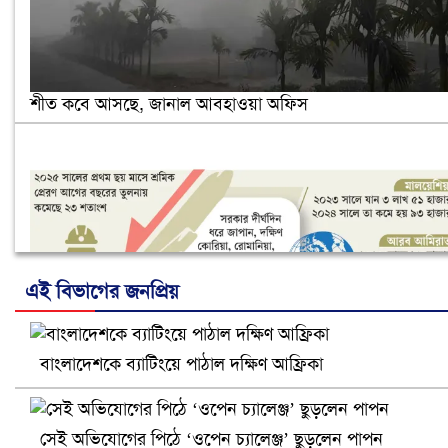
শীত কবে আসছে, জানাল আবহাওয়া অফিস
এই বিভাগের জনপ্রিয়
বাংলাদেশকে ব্যাটিংয়ে পাঠাল দক্ষিণ আফ্রিকা
নানা সংকটে রিক্রুটিং এজেন্সি, হুমকির মুখে শ্রম রপ্তানি
সেই অভিযোগের পিঠে ‘ওপেন চ্যালেঞ্জ’ ছুড়লেন পাপন