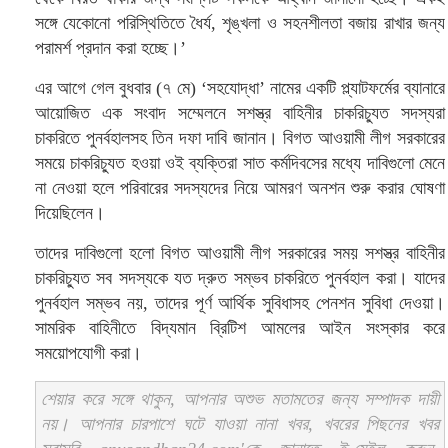
সঙ্গে যেকোনো পরিস্থিতিতে ধৈর্য, শৃঙ্খলা ও সহনশীলতা বজায় রাখার জন্য
পরামর্শ প্রদান করা হচ্ছে।’
এর আগে গেল বুধবার (৭ মে) ‘সহযোদ্ধা’ নামের একটি প্ল্যাটফর্মের ব্যানারে
আয়োজিত এক সংবাদ সম্মেলনে সশস্ত্র বাহিনীর চাকরিচ্যুত সদস্যরা
চাকরিতে পুনর্বহালসহ তিন দফা দাবি জানান। বিগত আওয়ামী লীগ সরকারের
সময়ে চাকরিচ্যুত হওয়া ওই ব্যক্তিরা সাত কর্মদিবসের মধ্যে দাবিগুলো মেনে
না নেওয়া হলে পরিবারের সদস্যদের নিয়ে আমরণ অনশন শুরু করার ঘোষণা
দিয়েছিলেন।
তাদের দাবিগুলো হলো বিগত আওয়ামী লীগ সরকারের সময় সশস্ত্র বাহিনীর
চাকরিচ্যুত সব সদস্যকে যত দ্রুত সম্ভব চাকরিতে পুনর্বহাল করা। যাদের
পুনর্বহাল সম্ভব নয়, তাদের পূর্ণ আর্থিক সুবিধাসহ পেনশন সুবিধা দেওয়া।
সামরিক বাহিনীতে বিদ্যমান ব্রিটিশ আমলের আইন সংস্কার করে
সময়োপযোগী করা।
শেয়ার করে সঙ্গে থাকুন, আপনার অশুভ মতামতের জন্য সম্পাদক দায়ী
নয়। আপনার চারপাশে ঘটে যাওয়া নানা খবর, খবরের পিছনের খবর