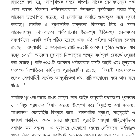
বিবৃতিতে বলা হয়, ‘সাম্প্রতিক সময়ে কতিপয় সাবেক সেনাসদস্যের পক্ষ
থেকে তাদের বিরুদ্ধে শাস্তিসংক্রান্ত সিদ্ধান্ত পুনর্বিবেচনা করার কিছু
আবেদন উত্থাপিত হয়েছে, যা সেনাসদর সর্বোচ্চ গুরুত্বের সঙ্গে গ্রহণ
করেছে। মানবিক ও প্রশাসনিক বাস্তবতা বিবেচনায় নিয়ে এ সকল
আবেদনসমূহ যথাযথভাবে পর্যালোচনার উদ্দেশ্যে ইতিমধ্যে সেনাসদরে
উচ্চপর্যায়ের একটি পর্ষদ গঠিত হয়েছে এবং এই পর্ষদের কার্যক্রম চলমান
রয়েছে। অদ্যাবধি, এ–সংক্রান্ত মোট ৮০২টি আবেদন গৃহীত হয়েছে, যার
মধ্যে ১০৬টি আবেদন চূড়ান্ত নিষ্পত্তির লক্ষ্যে সংশ্লিষ্ট রেকর্ডে প্রেরণ
করা হয়েছে। বাকি ৬৯৬টি আবেদন পর্যায়ক্রমে যাচাই-বাছাই এবং মূল্যায়ন
সাপেক্ষে নিষ্পত্তির কার্যক্রম প্রক্রিয়াধীন রয়েছে। বিষয়টি সময়সাপেক্ষ
হলেও সেনাবাহিনী সর্বোচ্চ আন্তরিকতা এবং দায়িত্ববোধের সঙ্গে কাজ করে
যাচ্ছে।’
সামরিক শৃঙ্খলা বজায় রাখার লক্ষ্যে সেনা আইন অনুযায়ী যথাযোগ্য পুরস্কার
ও শাস্তি প্রদানের বিধান রয়েছে উল্লেখ করে বিবৃতিতে বলা হয়েছে,
‘বাংলাদেশ সেনাবাহিনী বিশ্বাস করে—পারস্পরিক শ্রদ্ধা, সহানুভূতি ও
যথাযথ প্রক্রিয়া মেনে চলার মাধ্যমেই প্রতিটি সমস্যা শান্তিপূর্ণভাবে
সমাধান করা সম্ভব। এ ব্যাপারে যেকোনো ধরনের নেতিবাচক কর্মকাণ্ড
থেকে বিরত থাকার জন্য সংশ্লিষ্ট সকলকে আহ্বান জানানো হচ্ছে। একই