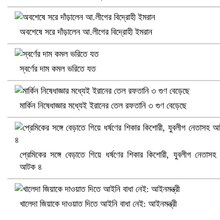
প্রোটিয়াদের হারিয়ে বিশ্বকাপের শিরোপা ঘরে তুলল ভারত
অবশেষে সরে দাঁড়ালেন আ.লীগের বিদ্রোহী ইমরান
স্বর্ণের দাম কমল ভরিতে যত
মার্কিন নিষেধাজ্ঞার মধ্যেই ইরানের তেল রফতানি ৩ গুণ বেড়েছে
প্রেমিকের সঙ্গে বেড়াতে গিয়ে ধর্ষণের শিকার কিশোরী, যুবলীগ নেতাসহ
আটক ৪
সৌদিতে ব্যাপক ধরপাকড়, এক সপ্তাহেই ২১ হাজারের বেশি গ্রেপ্তার
খালেদা জিয়াকে দাওয়াত দিতে আইনি বাধা নেই: আইনমন্ত্রী