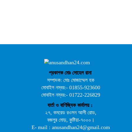
বৈষম্যবিরোধী ছাত্র আন্দোলনের সাধারণ সম্পাদকের পদত্যাগ
প্রকাশক মোঃ সোহেল রানা
সম্পাদক: মোঃ মোজাম্মেল হক
মোবাইল নম্বর:- 01855-923600
মোবাইল নম্বর:- 01722-226829
বার্তা ও বাণিজ্যিক কার্যালয় :
২৭, কমরেড রওসন আলী রোড,
বজলুর মোড়, কুষ্টিয়া-৭০০০।
E- mail : anusandhan24@gmail.com