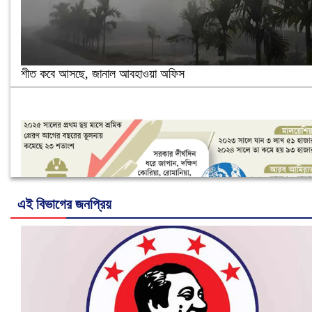
শীত কবে আসছে, জানাল আবহাওয়া অফিস
এই বিভাগের জনপ্রিয়
নানা সংকটে রিক্রুটিং এজেন্সি, হুমকির মুখে শ্রম রপ্তানি