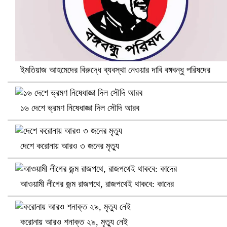
ইমতিয়াজ আহমেদের বিরুদ্ধে ব্যবস্থা নেওয়ার দাবি বঙ্গবন্ধু পরিষদের
১৬ দেশে ভ্রমণ নিষেধাজ্ঞা দিল সৌদি আরব
খুলনায় বিএনপি অফিসে গুলি-বোমা হামলা, নিহত ১
দেশে করোনায় আরও ৩ জনের মৃত্যু
আওয়ামী লীগের জন্ম রাজপথে, রাজপথেই থাকবে: কাদের
করোনায় আরও শনাক্ত ২৯, মৃত্যু নেই