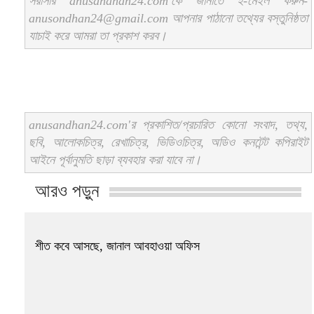
সরাসরি anusandhan24.com'কে জানাতে ই-মেইল করুন-
anusondhan24@gmail.com আপনার পাঠানো তথ্যের বস্তুনিষ্ঠতা
যাচাই করে আমরা তা প্রকাশ করব।
anusandhan24.com'র প্রকাশিত/প্রচারিত কোনো সংবাদ, তথ্য,
ছবি, আলোকচিত্র, রেখাচিত্র, ভিডিওচিত্র, অডিও কনটেন্ট কপিরাইট
আইনে পূর্বানুমতি ছাড়া ব্যবহার করা যাবে না।
আরও পড়ুন
শীত কবে আসছে, জানাল আবহাওয়া অফিস