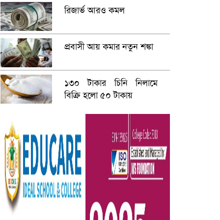
রিজার্ভ আরও কমল
প্রবাসী আয় কমার নতুন শঙ্কা
১৩০ টাকার চিনি নিলামে
বিক্রি হলো ৫০ টাকায়