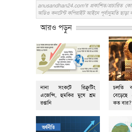
anusandhan24.com'র প্রকাশিত/প্রচারিত কোনো 
অডিও কনটেন্ট কপিরাইট আইনে পূর্বানুমতি ছাড়া ব
আরও পড়ুন
নানা সংকটে রিক্রুটিং
চলতি বছ
এজেন্সি, হুমকির মুখে শ্রম
বেড়েছে
রপ্তানি
কত বার?