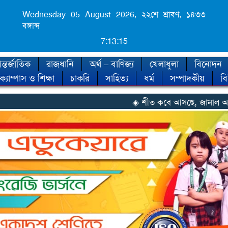
Wednesday 05 August 2026,
২২শে শ্রাবণ, ১৪৩৩
বঙ্গাব্দ
7:13:17
্তর্জাতিক
রাজধানি
অর্থ – বাণিজ্য
খেলাধুলা
বিনোদন
ক্যাম্পাস ও শিক্ষা
চাকরি
সাহিত্য
ধর্ম
সম্পাদকীয়
ব
◈ শীত কবে আসছে, জানাল আবহাওয়া অফিস
◈ না