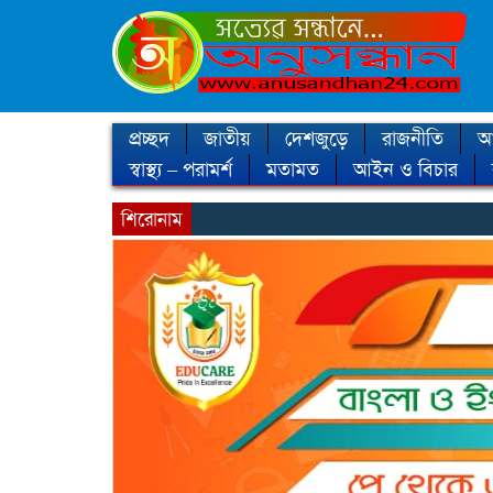
প্রচ্ছদ
জাতীয়
দেশজুড়ে
রাজনীতি
আন
স্বাস্থ্য – পরামর্শ
মতামত
আইন ও বিচার
শিরোনাম