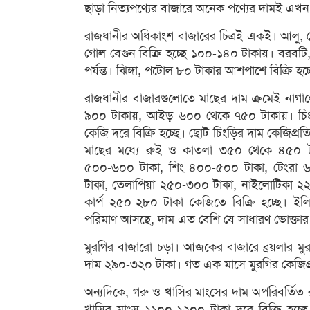
ছাড়া নিত্যপণ্যের বাজারে অনেক পণ্যের দামই এখন
রাজধানীর অধিকাংশ বাজারের চিত্রই একই। আলু,
গোল বেগুন বিক্রি হচ্ছে ১০০-১৪০ টাকায়। বরবটি,
পর্যন্ত। ঝিঙ্গা, পটোল ৮০ টাকার আশপাশে বিক্রি হচ্
রাজধানীর বাজারগুলোতে মাছের দাম ক্রমেই নাগাল
৯০০ টাকায়, আইড় ৬০০ থেকে ৭৫০ টাকায়। চিং
কেজি দরে বিক্রি হচ্ছে। ছোট চিংড়ির দাম কেজিপ্
মাছের মধ্যে রুই ও কাতলা ৩৫০ থেকে ৪৫০ ট
৫০০-৬০০ টাকা, শিং ৪০০-৫০০ টাকা, টেংরা ৬
টাকা, তেলাপিয়া ২৫০-৩০০ টাকা, নাইলোটিকা 
কার্প ২৫০-২৮০ টাকা কেজিতে বিক্রি হচ্ছে। ইল
পরিমাণ আসছে, দাম এত বেশি যে সাধারণ ভোক্তার প
মুরগির বাজারো চড়া। আজকের বাজারে ব্রয়লার মুরগ
দাম ২৯০-৩২০ টাকা। গত এক মাসে মুরগির কেজিপ্
অন্যদিকে, গরু ও খাসির মাংসের দাম অপরিবর্তিত
খাসির মাংস ১১০০-১২০০ টাকা দরে বিক্রি হচ্ছে