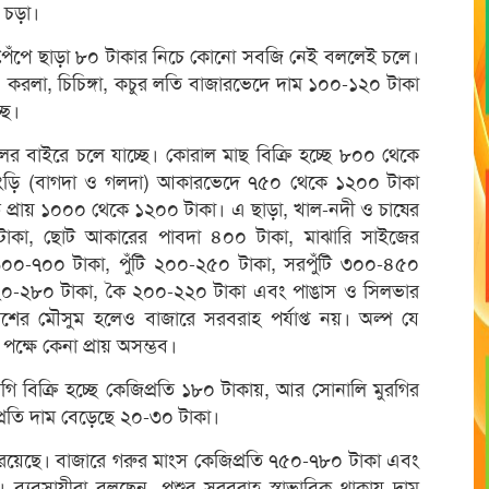
 চড়া।
 পেঁপে ছাড়া ৮০ টাকার নিচে কোনো সবজি নেই বললেই চলে।
 করলা, চিচিঙ্গা, কচুর লতি বাজারভেদে দাম ১০০-১২০ টাকা
ছে।
ের বাইরে চলে যাচ্ছে। কোরাল মাছ বিক্রি হচ্ছে ৮০০ থেকে
ড়ি (বাগদা ও গলদা) আকারভেদে ৭৫০ থেকে ১২০০ টাকা
রতি প্রায় ১০০০ থেকে ১২০০ টাকা। এ ছাড়া, খাল-নদী ও চাষের
াকা, ছোট আকারের পাবদা ৪০০ টাকা, মাঝারি সাইজের
০০-৭০০ টাকা, পুঁটি ২০০-২৫০ টাকা, সরপুঁটি ৩০০-৪৫০
২২০-২৮০ টাকা, কৈ ২০০-২২০ টাকা এবং পাঙাস ও সিলভার
িশের মৌসুম হলেও বাজারে সরবরাহ পর্যাপ্ত নয়। অল্প যে
ক্ষে কেনা প্রায় অসম্ভব।
ি বিক্রি হচ্ছে কেজিপ্রতি ১৮০ টাকায়, আর সোনালি মুরগির
রতি দাম বেড়েছে ২০-৩০ টাকা।
 রয়েছে। বাজারে গরুর মাংস কেজিপ্রতি ৭৫০-৭৮০ টাকা এবং
। ব্যবসায়ীরা বলছেন, পশুর সরবরাহ স্বাভাবিক থাকায় দাম