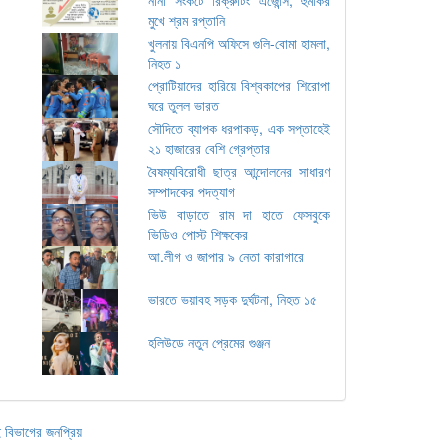
মুখে শ্রম রপ্তানি
খুলনায় বিএনপি অফিসে গুলি-বোমা হামলা,
নিহত ১
প্রোটিয়াদের হারিয়ে বিশ্বকাপের শিরোপা
ঘরে তুলল ভারত
সৌদিতে ব্যাপক ধরপাকড়, এক সপ্তাহেই
২১ হাজারের বেশি গ্রেপ্তার
বৈষম্যবিরোধী ছাত্র আন্দোলনের সাধারণ
সম্পাদকের পদত্যাগ
ভিউ বাড়াতে রাম দা হাতে ফেসবুকে
ভিডিও পোস্ট শিক্ষকের
আ.লীগ ও জাপার ৯ নেতা কারাগারে
ভারতে ভয়াবহ সড়ক দুর্ঘটনা, নিহত ১৫
হলিউডে নতুন প্রেমের গুঞ্জন
 বিভাগের জনপ্রিয়