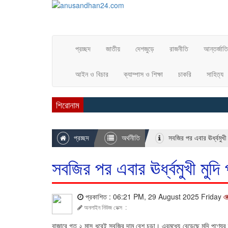
প্রচ্ছদ
জাতীয়
দেশজুড়ে
রাজনীতি
আন্তর্জাত
আইন ও বিচার
ক্যাম্পাস ও শিক্ষা
চাকরি
সাহিত্য
শিরোনাম
প্রচ্ছদ
অর্থনীতি
সবজির পর এবার ঊর্ধ্বমুখী 
সবজির পর এবার ঊর্ধ্বমুখী মুদি 
প্রকাশিত : 06:21 PM, 29 August 2025 Friday
অনলাইন নিউজ ডেক্স
:
বাজারে গত ২ মাস ধরেই সবজির দাম বেশ চড়া। এরমধ্যে বেড়েছে মুদি পণ্যের