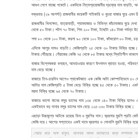
আগুন লেগে যাচ্ছে পকেটে। একদিকে নিত্যপ্রয়োজনীয় দ্রব্যের দাম বাড়তি, অ
শুক্রবার (২৯ আগস্ট) রাজধানীর কয়েকটি পাইকারি ও খুচরা বাজার ঘুরে এমন চ
রাজধানীর খিলক্ষেত, যাত্রাবাড়ী, শ্যামবাজার ও বিভিন্ন কাঁচাবাজার ঘুরে 
থেকে ৫০ টাকা। পটল ৭০ টাকা, শিম ২০০ টাকা, টমেটো ১৪০ টাকা পর্যন্ত উ
শসা ৮০ থেকে ১০০ টাকা, করলা ৯০ থেকে ১০০ টাকা, কাঁকরোল ৮০ টাকা, চড়া
এদিকে আলুর দামও বাড়তি। কেজিপ্রতি ২৫ থেকে ৩০ টাকায় বিক্রি হচ্ছে
টাকায় পৌঁছেছে। পেঁয়াজের কেজি ৭৫ থেকে ৮৫ টাকার মধ্যে স্থিতিশীল থাকল
বাজার বিশ্লেষকরা বলছেন, আবহাওয়ার কারণে উৎপাদন ব্যাহত হওয়া, পরিবহণ খ
দাম বেড়ে যাচ্ছে।
বাজারে তিন-চারদিন আগেও প্যাকেটজাত এক কেজি আটা কোম্পানিভেদে ৫০ থ
আটার দাম কেজিপ্রতি ৫ টাকা বেড়ে বিক্রি হচ্ছে ৪৫ থেকে ৫০ টাকায়। এক
ময়দা বিক্রি হচ্ছে ৬৫ থেকে ৭০ টাকায়।
বাজারে ভালো মানের মসুর ডালের দাম ১৩৫ থেকে ১৪০ টাকা বিক্রি হলেও 
একইভাবে বড় দানার মসুর ডালের দাম বেড়ে ১২৫-১৩০ টাকায় বিক্রি হচ্ছে।
এছাড়া উচ্চমূল্যে আটকে রয়েছে ডিম ও মুরগির দাম। ব্রয়লার মুরগি প্রতি কেজ
কেজি দরে। আগের সপ্তাহেও একই দামে ব্রয়লার ও সোনালি মুরগি বিক্রি হয়ে
শেয়ার করে সঙ্গে থাকুন, আপনার অশুভ মতামতের জন্য সম্পাদক দ