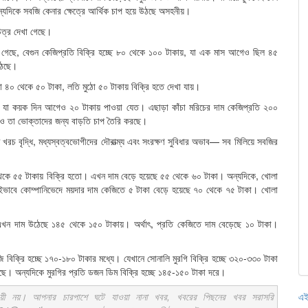
ন্যদিকে সবজি কেনার ক্ষেত্রে আর্থিক চাপ হয়ে উঠছে অসহনীয়।
িত্র দেখা গেছে।
দেখা গেছে, বেগুন কেজিপ্রতি বিক্রি হচ্ছে ৮০ থেকে ১০০ টাকায়, যা এক মাস আগেও ছিল ৪৫
ঠেছে।
 ৪০ থেকে ৫০ টাকা, লতি মুঠো ৫০ টাকায় বিক্রি হতে দেখা যায়।
। যা কয়ক দিন আগেও ২০ টাকায় পাওয়া যেত। এছাড়া কাঁচা মরিচের দাম কেজিপ্রতি ২০০
েও তা ভোক্তাদের জন্য বাড়তি চাপ তৈরি করছে।
রচ বৃদ্ধি, মধ্যস্বত্বভোগীদের দৌরাত্ম্য এবং সংরক্ষণ সুবিধার অভাব— সব মিলিয়ে সবজির
েকে ৫৫ টাকায় বিক্রি হতো। এখন দাম বেড়ে হয়েছে ৫৫ থেকে ৬০ টাকা। অন্যদিকে, খোলা
ইভাবে কোম্পানিভেদে ময়দার দাম কেজিতে ৫ টাকা বেড়ে হয়েছে ৭০ থেকে ৭৫ টাকা। খোলা
এখন দাম উঠেছে ১৪৫ থেকে ১৫০ টাকায়। অর্থাৎ, প্রতি কেজিতে দাম বেড়েছে ১০ টাকা।
ি বিক্রি হচ্ছে ১৭০-১৮০ টাকার মধ্যে। যেখানে সোনালি মুরগি বিক্রি হচ্ছে ৩২০-৩৩০ টাকা
ছে। অন্যদিকে মুরগির প্রতি ডজন ডিম বিক্রি হচ্ছে ১৪৫-১৫০ টাকা দরে।
এই
ায়ী নয়। আপনার চারপাশে ঘটে যাওয়া নানা খবর, খবরের পিছনের খবর সরাসরি