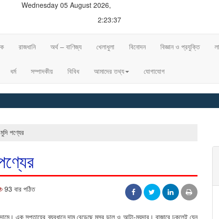
Wednesday 05 August 2026,
2:23:38
িক
রাজধানি
অর্থ – বাণিজ্য
খেলাধুলা
বিনোদন
বিজ্ঞান ও প্রযুক্তি
ল
ধর্ম
সম্পাদকীয়
বিবিধ
আমাদের তথ্য
যোগাযোগ
মুদি পণ্যের
পণ্যের
93 বার পঠিত
 দামে। এক সপ্তাহের ব্যবধানে দাম বেড়েছে মসুর ডাল ও আটা-ময়দার। বাজারে ঢুকলেই যেন