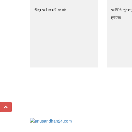
তীব্র অর্থ সংকটে সরকার
অর্থনীতি পুনরু
চ্যালেঞ্জ