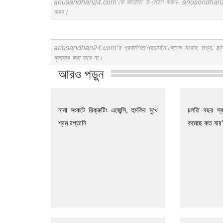
anusandhan24.com'কে জানাতে ই-মেইল করুন- anusondhan24@gm
করব।
anusandhan24.com'র প্রকাশিত/প্রচারিত কোনো সংবাদ, তথ্য, ছবি, আলো
ব্যবহার করা যাবে না।
আরও পড়ুন
নানা সংকটে রিক্রুটিং এজেন্সি, হুমকির মুখে
চলতি বছর স্ব
শ্রম রপ্তানি
কমেছে কত বার