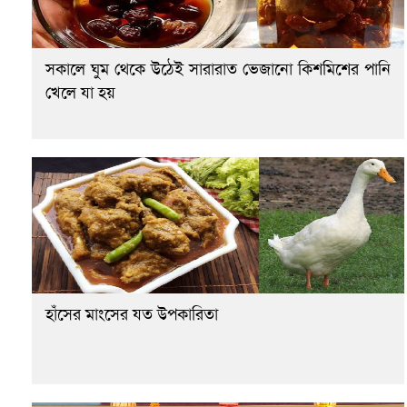
সকালে ঘুম থেকে উঠেই সারারাত ভেজানো কিশমিশের পানি
খেলে যা হয়
হাঁসের মাংসের যত উপকারিতা