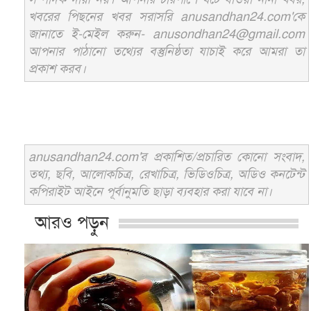
খবরের পিছনের খবর সরাসরি anusandhan24.com'কে
জানাতে ই-মেইল করুন- anusondhan24@gmail.com
আপনার পাঠানো তথ্যের বস্তুনিষ্ঠতা যাচাই করে আমরা তা
প্রকাশ করব।
anusandhan24.com'র প্রকাশিত/প্রচারিত কোনো সংবাদ,
তথ্য, ছবি, আলোকচিত্র, রেখাচিত্র, ভিডিওচিত্র, অডিও কনটেন্ট
কপিরাইট আইনে পূর্বানুমতি ছাড়া ব্যবহার করা যাবে না।
আরও পড়ুন