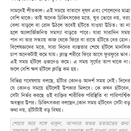
সামনেই শীতকাল। এই সময়ে বাতাসে দূষণ এবং পোলেনের মাত্রা
বেশি থাকে। তাই অনেক চিকিৎসকের মতে, খুব ভোরে নয়, বরং
বেলা বাড়লে বা রোদ উঠলে তবেই হাঁটতে যাওয়া উচিত। তা না
হলে অ্যালার্জিজনিত সমস্যা বাড়তে পারে। যারা সারাদিন সময়
পান না তার সন্ধ্যায় কাজ থেকে ফিরে বা রাতে হাঁটতে বের হোন।
বিশেষজ্ঞদের মতে, সারা দিনের ব্যস্ততার শেষে হাঁটলে মানসিক
চাপ অনেকটাই কমে যায়। ক্লান্ত শরীরে ফিরে আসে ফুরফুরে ভাব।
এই সময় হাঁটলে ওজনেও কমে। এ সময় সূর্যের তাপ থাকে না।
ফলে বেশি ক্ষণ হাঁটলে ক্লান্তি কম হয়।
বিভিন্ন গবেষণায় বলছে, হাঁটার কোনও আদর্শ সময় নেই। দিনের
যে কোনও সময়ে হাঁটলেই উপকার মিলবে। কে কখন হাঁটবেন,
সেটা নির্ভর করছে ওই ব্যক্তির শারীরিক পরিস্থিতি বা পারিপার্শ্বিক
অবস্থার উপর। চিকিৎসকরা বলছেন,কোন সময় হাঁটবেন সেটা বড়
কথা নয়, হাঁটাটাই বড় বিষয়।
শেয়ার করে সঙ্গে থাকুন, আপনার অশুভ মতামতের জন্য
সম্পাদক দায়ী নয়। আপনার চারপাশে ঘটে যাওয়া নানা খবর,