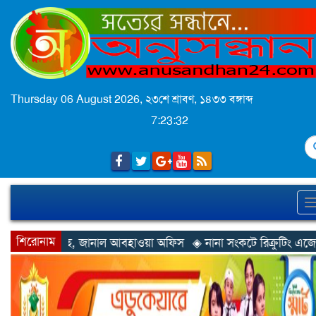
Thursday 06 August 2026,
২৩শে শ্রাবণ, ১৪৩৩ বঙ্গাব্দ
7:23:35
S
শিরোনাম
াওয়া অফিস
◈ নানা সংকটে রিক্রুটিং এজেন্সি, হুমকির মুখে শ্রম রপ্তানি
◈