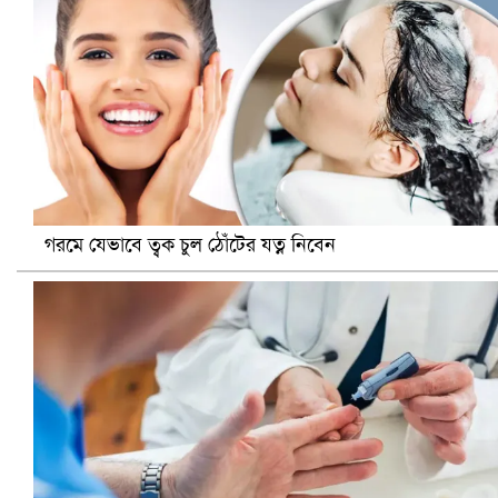
ভিউ বাড়াতে রাম দা হাতে ফেসবুকে ভিডিও পোস্ট শিক্ষকের
গরমে যেভাবে ত্বক চুল ঠোঁটের যত্ন নিবেন
আ.লীগ ও জাপার ৯ নেতা কারাগারে