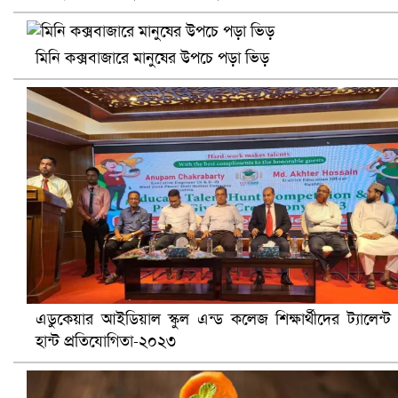
নানা সংকটে রিক্রুটিং এজেন্সি, হুমকির মুখে শ্রম রপ্তানি
মিনি কক্সবাজারে মানুষের উপচে পড়া ভিড়
খুলনায় বিএনপি অফিসে গুলি-বোমা হামলা, নিহত ১
এডুকেয়ার আইডিয়াল স্কুল এন্ড কলেজ শিক্ষার্থীদের ট্যালেন্ট
হান্ট প্রতিযোগিতা-২০২৩