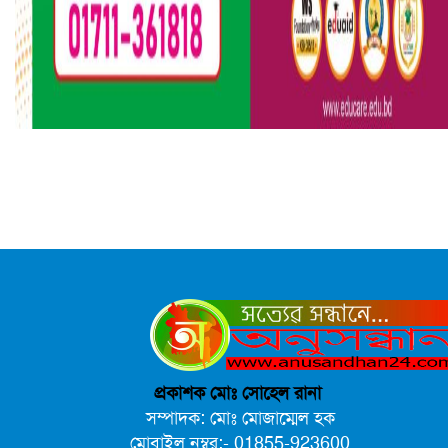
প্রকাশক মোঃ সোহেল রানা
সম্পাদক: মোঃ মোজাম্মেল হক
মোবাইল নম্বর:- 01855-923600