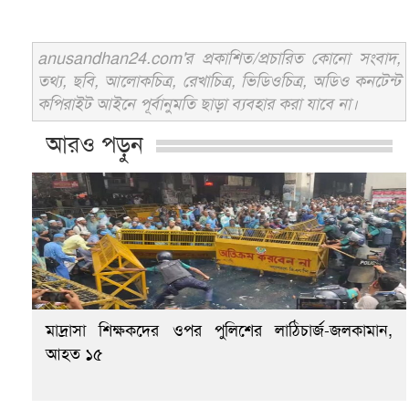
anusandhan24.com'র প্রকাশিত/প্রচারিত কোনো সংবাদ,
তথ্য, ছবি, আলোকচিত্র, রেখাচিত্র, ভিডিওচিত্র, অডিও কনটেন্ট
কপিরাইট আইনে পূর্বানুমতি ছাড়া ব্যবহার করা যাবে না।
আরও পড়ুন
মাদ্রাসা শিক্ষকদের ওপর পুলিশের লাঠিচার্জ-জলকামান,
আহত ১৫