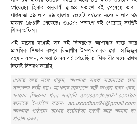
পেয়েছে। হিসাব অনুযায়ী ৫.৯৪ শতাংশ বই পেয়েছে তারা।
গাইবান্ধা ১৯ লাখ ৪৯ হাজার ৮০২টি বইয়ের মধ্যে ৭ লাখ ৭৯
হাজার ৬৮৪টি পেয়েছে। ৩৯.৯৯ শতাংশ বই পেয়েছে সংশ্লিষ্ট
শিক্ষা অফিস।
এই মাসের মধ্যেই সব বই বিতরণের আশাবাদ ব্যক্ত করে
প্রাথমিক শিক্ষার রংপুর বিভাগীয় উপপরিচালক মো. আজিজুর
রহমান বলেন, আমরা যেসব বই পেয়েছি তা শিক্ষার্থীর মধ্যে প্রথম
দিনেই বিতরণ করেছি।
শেয়ার করে সঙ্গে থাকুন, আপনার অশুভ মতামতের জন্য
সম্পাদক দায়ী নয়। আপনার চারপাশে ঘটে যাওয়া নানা খবর,
খবরের পিছনের খবর সরাসরি anusandhan24.com'কে
জানাতে ই-মেইল করুন- anusondhan24@gmail.com
আপনার পাঠানো তথ্যের বস্তুনিষ্ঠতা যাচাই করে আমরা তা
প্রকাশ করব।