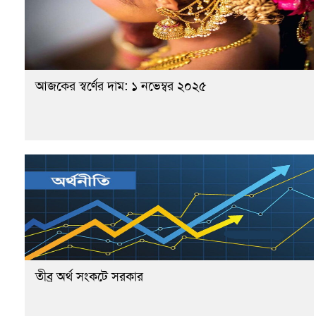
আজকের স্বর্ণের দাম: ১ নভেম্বর ২০২৫
তীব্র অর্থ সংকটে সরকার