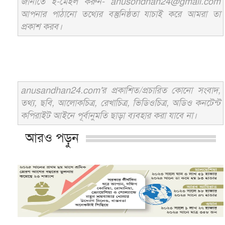
জানাতে ই-মেইল করুন- anusondhan24@gmail.com
আপনার পাঠানো তথ্যের বস্তুনিষ্ঠতা যাচাই করে আমরা তা
প্রকাশ করব।
anusandhan24.com'র প্রকাশিত/প্রচারিত কোনো সংবাদ,
তথ্য, ছবি, আলোকচিত্র, রেখাচিত্র, ভিডিওচিত্র, অডিও কনটেন্ট
কপিরাইট আইনে পূর্বানুমতি ছাড়া ব্যবহার করা যাবে না।
আরও পড়ুন