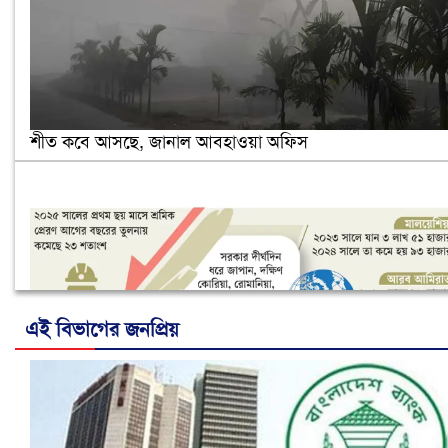
শীত কবে আসছে, জানাল আবহাওয়া অফিস
এই বিভাগের জনপ্রিয়
নানা সংকটে রিক্রুটিং এজেন্সি, হুমকির মুখে শ্রম রপ্তানি