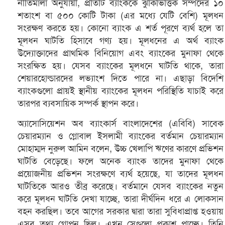
নীতিমালা অনুযায়ী, প্রতিটি ব্যাংককে ঝুঁকিভিত্তিক সম্পদের ১০
শতাংশ বা ৫০০ কোটি টাকা (এর মধ্যে যেটি বেশি) মূলধন
সংরক্ষণ করতে হয়। কোনো ব্যাংক এ শর্ত পূরণে ব্যর্থ হলে তা
মূলধন ঘাটতি হিসাবে গণ্য হয়। মূলধনের এ অর্থ ব্যাংক
উদ্যোক্তাদের প্রাথমিক বিনিয়োগ এবং ব্যাংকের মুনাফা থেকে
সংরক্ষিত হয়। যেসব ব্যাংকের মূলধনে ঘাটতি থাকে, তারা
শেয়ারহোল্ডারদের লভ্যাংশ দিতে পারে না। এছাড়া বিদেশি
ব্যাংকগুলো প্রায়ই স্থানীয় ব্যাংকের মূলধন পরিস্থিতি যাচাই করে
তারপর ব্যবসায়িক সম্পর্ক স্থাপন করে।
অ্যাসোসিয়েশন অব ব্যাংকার্স বাংলাদেশের (এবিবি) সাবেক
চেয়ারম্যান ও গ্লোবাল ইসলামী ব্যাংকের বর্তমান চেয়ারম্যান
মোহাম্মদ নুরুল আমিন বলেন, উচ্চ খেলাপি ঋণের কারণে প্রভিশন
ঘাটতি বেড়েছে। ফলে অনেক ব্যাংক তাদের মুনাফা থেকে
প্রয়োজনীয় প্রভিশন সংরক্ষণে ব্যর্থ হয়েছে, যা তাদের মূলধন
ঘাটতিকে আরও তীব্র করেছে। বর্তমানে যেসব ব্যাংকের নতুন
করে মূলধন ঘাটতি দেখা যাচ্ছে, তারা দীর্ঘদিন ধরে এ লোকসান
বহন করছিল। তবে আগের সরকার দ্বারা তারা সুবিধাপ্রাপ্ত হওয়ায়
এসব তথ্য গোপন ছিল। এখন সেগুলো প্রকাশ পাচ্ছে। তিনি