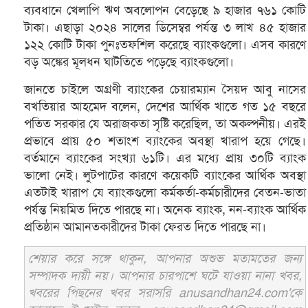
ব্যবধানে খেলাপি ঋণ অবলোপন বেড়েছে ৯ হাজার ৭৬১ কোটি
টাকা। এছাড়া ২০২৪ সালের ডিসেম্বর পর্যন্ত ৩ লাখ ৪৫ হাজার
১২২ কোটি টাকা পুনঃতফশিল করেছে ব্যাংকগুলো। এসব কারণে
বড় অঙ্কের মূলধন ঘাটতিতে পড়েছে ব্যাংকগুলো।
জানতে চাইলে অগ্রণী ব্যাংকের চেয়ারম্যান সৈয়দ আবু নাসের
বখতিয়ার আহমেদ বলেন, দেশের আর্থিক খাতে গত ১৫ বছরে
পতিত সরকার যে অরাজকতা সৃষ্টি করেছিল, তা অকল্পনীয়। এরই
প্রভাবে প্রায় ৫০ শতাংশ ব্যাংকের অবস্থা খারাপ হয়ে গেছে।
বর্তমানে ব্যাংকের সংখ্যা ৬১টি। এর মধ্যে প্রায় ৩০টি ব্যাংক
ভালো নেই। লুটপাটের কারণে কয়েকটি ব্যাংকের আর্থিক অবস্থা
এতটাই খারাপ যে ব্যাংকগুলো কর্মকর্তা-কর্মচারীদের বেতন-ভাতা
পর্যন্ত নিয়মিত দিতে পারছে না। অনেক ব্যাংক, নন-ব্যাংক আর্থিক
প্রতিষ্ঠান আমানতকারীদের টাকা ফেরত দিতে পারছে না।
শেয়ার করে সঙ্গে থাকুন, আপনার অশুভ মতামতের জন্য
সম্পাদক দায়ী নয়। আপনার চারপাশে ঘটে যাওয়া নানা খবর,
খবরের পিছনের খবর সরাসরি anusandhan24.com'কে