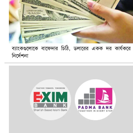
ব্যাংকগুলোকে বাফেদার চিঠি, ডলারের একক দর কার্যকরে
নির্দেশনা
বৈষম্যবিরোধী ছাত্র আন্দোলনের সাধারণ সম্পাদকের পদত্যাগ