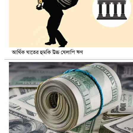
আর্থিক খাতের হুমকি উচ্চ খেলাপি ঋণ
ভারতে ভয়াবহ সড়ক দুর্ঘটনা, নিহত ১৫