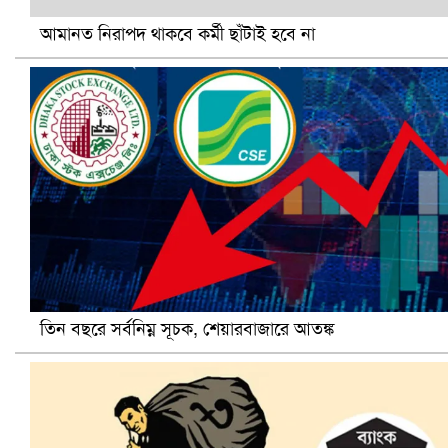
আমানত নিরাপদ থাকবে কর্মী ছাঁটাই হবে না
ভিউ বাড়াতে রাম দা হাতে ফেসবুকে ভিডিও পোস্ট শিক্ষকের
তিন বছরে সর্বনিম্ন সূচক, শেয়ারবাজারে আতঙ্ক
আ.লীগ ও জাপার ৯ নেতা কারাগারে