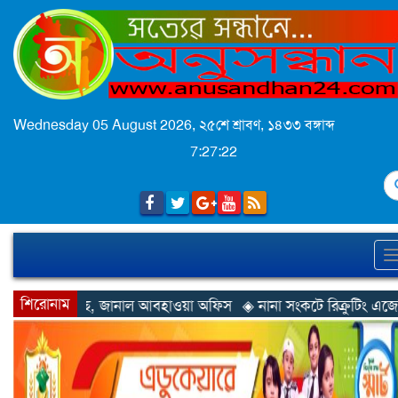
Wednesday 05 August 2026,
২৫শে শ্রাবণ, ১৪৩৩ বঙ্গাব্দ
7:27:25
S
শিরোনাম
াওয়া অফিস
◈ নানা সংকটে রিক্রুটিং এজেন্সি, হুমকির মুখে শ্রম রপ্তানি
◈