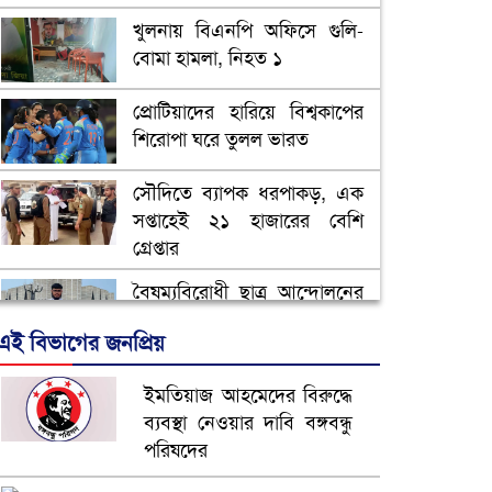
খুলনায় বিএনপি অফিসে গুলি-
বোমা হামলা, নিহত ১
প্রোটিয়াদের হারিয়ে বিশ্বকাপের
শিরোপা ঘরে তুলল ভারত
সৌদিতে ব্যাপক ধরপাকড়, এক
সপ্তাহেই ২১ হাজারের বেশি
গ্রেপ্তার
বৈষম্যবিরোধী ছাত্র আন্দোলনের
সাধারণ সম্পাদকের পদত্যাগ
এই বিভাগের জনপ্রিয়
ভিউ বাড়াতে রাম দা হাতে
ইমতিয়াজ আহমেদের বিরুদ্ধে
ফেসবুকে ভিডিও পোস্ট শিক্ষকের
ব্যবস্থা নেওয়ার দাবি বঙ্গবন্ধু
পরিষদের
আ.লীগ ও জাপার ৯ নেতা
কারাগারে