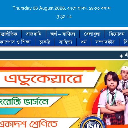
Thursday 06 August 2026,
২২শে শ্রাবণ, ১৪৩৩ বঙ্গাব্দ
3:32:16
্তর্জাতিক
রাজধানি
অর্থ – বাণিজ্য
খেলাধুলা
বিনোদন
ক্যাম্পাস ও শিক্ষা
চাকরি
সাহিত্য
ধর্ম
সম্পাদকীয়
ব
◈ শীত কবে আসছে, জান