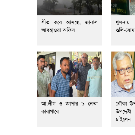
শীত কবে আসছে, জানাল
খুলনায়
আবহাওয়া অফিস
গুলি-বোম
আ.লীগ ও জাপার ৯ নেতা
নৌকা উ
কারাগারে
উপদেষ্টা
চাইলেন