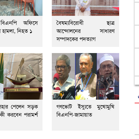
 বিএনপি অফিসে
বৈষম্যবিরোধী ছাত্র
া হামলা, নিহত ১
আন্দোলনের সাধারণ
সম্পাদকের পদত্যাগ
পহার পেলেন সড়ক
গণভোট ইস্যুতে মুখোমুখি
, কী করবেন পরামর্শ
বিএনপি-জামায়াত