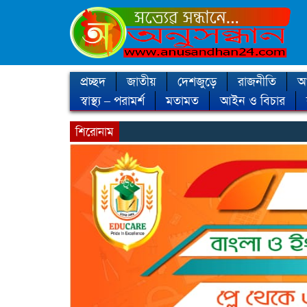
প্রচ্ছদ
জাতীয়
দেশজুড়ে
রাজনীতি
আন
স্বাস্থ্য – পরামর্শ
মতামত
আইন ও বিচার
শিরোনাম