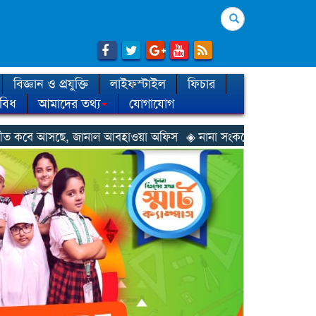
Search
বিজ্ঞান ও প্রযুক্তি
লাইফস্টাইল
ফিচার
িবিধ
আমাদের তথ্য
যোগাযোগ
াল আবহাওয়া অফিস
◈ নানা সংকটে রিক্রুটিং এজেন্সি, হুমকির মুখে শ্রম রপ