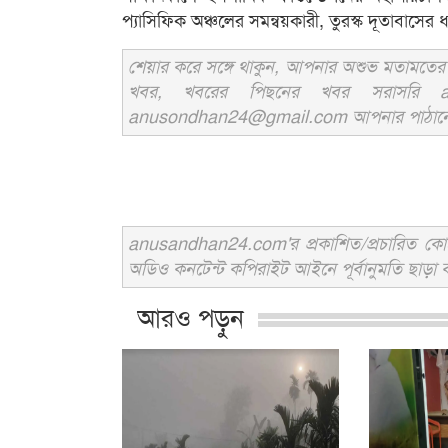
প্যাসিফিক অঞ্চলের সমন্বয়কারী, তুরস্ক দূতাবাসের ধর
শেয়ার করে সঙ্গে থাকুন, আপনার অশুভ মতামতের জ
খবর, খবরের পিছনের খবর সরাসরি an
anusondhan24@gmail.com আপনার পাঠানো তথ্য
anusandhan24.com'র প্রকাশিত/প্রচারিত কোনো 
অডিও কনটেন্ট কপিরাইট আইনে পূর্বানুমতি ছাড়া ব
আরও পড়ুন