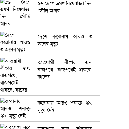
১৬ দেশে ভ্রমণ নিষেধাজ্ঞা দিল
সৌদি আরব
ভারতে ভয়াবহ সড়ক দুর্ঘটনা,
নিহত ১৫
হলিউডে নতুন প্রেমের গুঞ্জন
দেশে করোনায় আরও ৩
জনের মৃত্যু
আওয়ামী লীগের জন্ম
রাজপথে, রাজপথেই থাকবে:
কাদের
করোনায় আরও শনাক্ত ২৯,
মৃত্যু নেই
অবশেষে সরে দাঁড়ালেন