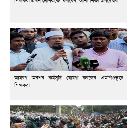
শিক্ষকরা এখন শ্রেণিকক্ষে ফিরবেন, আশা শিক্ষা উপদেষ্টার
আমরণ অনশন কর্মসূচি ঘোষণা করলেন এমপিওভুক্ত
শিক্ষকরা