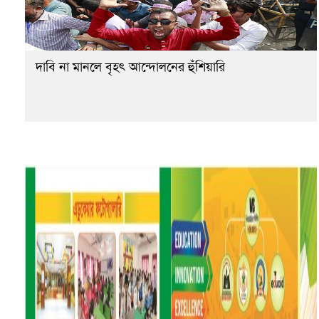
দাবি না মানলে বৃহৎ আন্দোলনের হুঁশিয়ারি