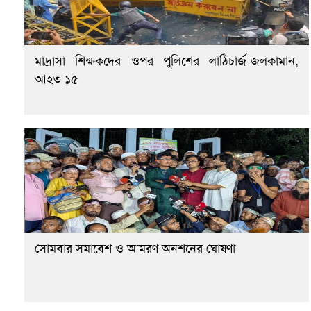
মাদ্রাসা শিক্ষকদের ওপর পুলিশের লাঠিচার্জ-জলকামান,
আহত ১৫
সোমবার সমাবেশ ও আমরণ অনশনের ঘোষণা