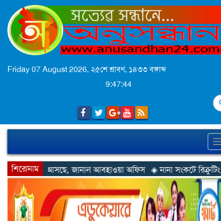
Friday 07 August 2026,
২৫শে শ্রাবণ, ১৪৩৩ বঙ্গাব্দ
9:47:46
S
শিরোনাম
ানাল আবহাওয়া অফিস
◈ নানা সংকটে রিক্রুটিং এজেন্সি, হুমকির মুখে শ্রম