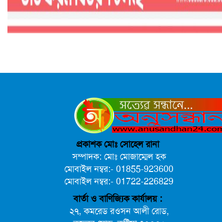
প্রকাশক মোঃ সোহেল রানা
সম্পাদক: মোঃ মোজাম্মেল হক
মোবাইল নম্বর:- 01855-923600
মোবাইল নম্বর:- 01722-226829
বার্তা ও বাণিজ্যিক কার্যালয় :
২৭, কমরেড রওসন আলী রোড,