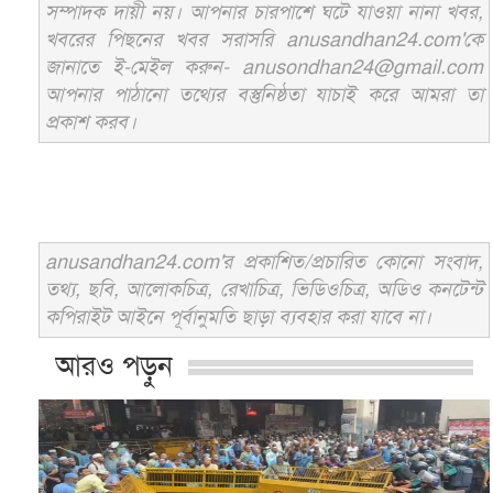
সম্পাদক দায়ী নয়। আপনার চারপাশে ঘটে যাওয়া নানা খবর,
খবরের পিছনের খবর সরাসরি anusandhan24.com'কে
জানাতে ই-মেইল করুন- anusondhan24@gmail.com
আপনার পাঠানো তথ্যের বস্তুনিষ্ঠতা যাচাই করে আমরা তা
প্রকাশ করব।
anusandhan24.com'র প্রকাশিত/প্রচারিত কোনো সংবাদ,
তথ্য, ছবি, আলোকচিত্র, রেখাচিত্র, ভিডিওচিত্র, অডিও কনটেন্ট
কপিরাইট আইনে পূর্বানুমতি ছাড়া ব্যবহার করা যাবে না।
আরও পড়ুন