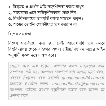
১. ভিন্নমত ও প্রার্থীর প্রতি সহনশীলতা বজায় রাখুন।
২. সময়মতো এসে দায়িত্বশীলভাবে ভোট দিন।
৩. বিশ্ববিদ্যালয়ের ভাবমূর্তি রক্ষায় সচেতন থাকুন।
৩. অন্যের ভোটের গোপনীয়তা ভঙ্গ করবেন না।
বিশেষ সতর্কতা
বিশেষ সতর্কতায় বলা হয়, কেউ আচরণবিধি ভঙ্গ করলে
বিশ্ববিদ্যালয় থেকে বহিষ্কার অথবা রাষ্ট্রীয়/বিশ্ববিদ্যালয়ের আইন
অনুযায়ী সকল দণ্ডে দণ্ডিত হবে।
শেয়ার করে সঙ্গে থাকুন, আপনার অশুভ মতামতের জন্য
সম্পাদক দায়ী নয়। আপনার চারপাশে ঘটে যাওয়া নানা খবর,
খবরের পিছনের খবর সরাসরি anusandhan24.com'কে
জানাতে ই-মেইল করুন- anusondhan24@gmail.com
আপনার পাঠানো তথ্যের বস্তুনিষ্ঠতা যাচাই করে আমরা তা
প্রকাশ করব।