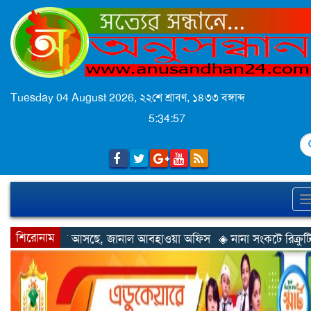
Tuesday 04 August 2026,
২২শে শ্রাবণ, ১৪৩৩ বঙ্গাব্দ
5:34:59
S
শিরোনাম
জানাল আবহাওয়া অফিস
◈ নানা সংকটে রিক্রুটিং এজেন্সি, হুমকির মুখে শ্র