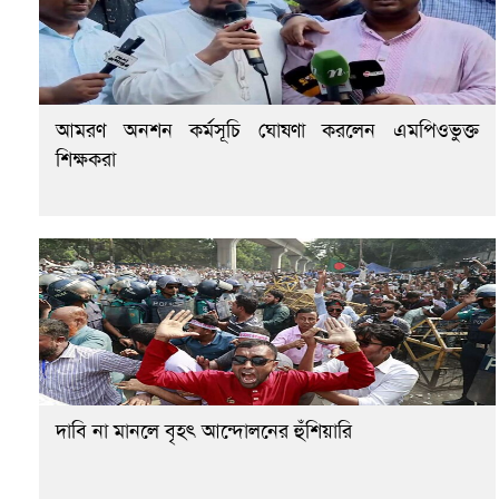
আমরণ অনশন কর্মসূচি ঘোষণা করলেন এমপিওভুক্ত
শিক্ষকরা
দাবি না মানলে বৃহৎ আন্দোলনের হুঁশিয়ারি