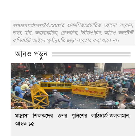
anusandhan24.com'র প্রকাশিত/প্রচারিত কোনো সংবাদ,
তথ্য, ছবি, আলোকচিত্র, রেখাচিত্র, ভিডিওচিত্র, অডিও কনটেন্ট
কপিরাইট আইনে পূর্বানুমতি ছাড়া ব্যবহার করা যাবে না।
আরও পড়ুন
মাদ্রাসা শিক্ষকদের ওপর পুলিশের লাঠিচার্জ-জলকামান,
আহত ১৫