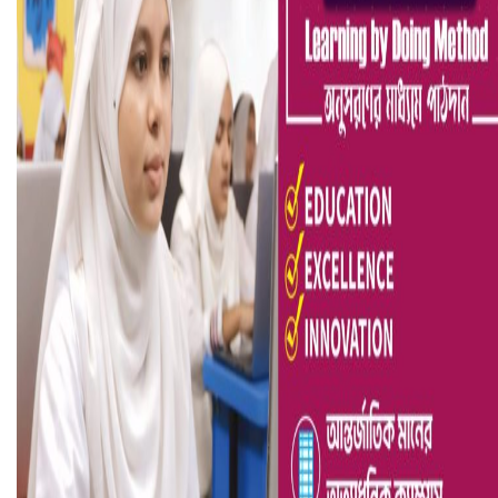
আ.লীগ ও জাপার ৯ নেতা কারাগারে