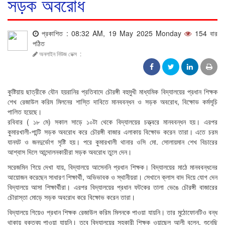
সড়ক অবরোধ
প্রকাশিত : 08:32 AM, 19 May 2025 Monday
154 বার
পঠিত
অনলাইন নিউজ ডেক্স
:
কুষ্টিয়ায় ছাত্রীকে যৌন হয়রানির প্রতিবাদে চৌরঙ্গী বহুমুখী মাধ্যমিক বিদ্যালয়ের প্রধান শিক্ষক
শেখ রেজাউল করিম মিলনের শাস্তি দাবিতে মানববন্ধন ও সড়ক অবরোধ, বিক্ষোভ কর্মসূচি
পালিত হয়েছে।
রবিবার ( ১৮ মে) সকাল সাড়ে ১০টা থেকে বিদ্যালয়ের চত্ত্বরে মানববন্ধন হয়। এরপর
কুমারখালী-পান্টি সড়ক অবরোধ করে চৌরঙ্গী বাজার এলাকায় বিক্ষোভ করেন তারা। এতে চরম
যানযট ও জনদুর্ভোগ সৃষ্টি হয়। পরে কুমারখালী থানার ওসি মো. সোলায়মান শেখ বিচারের
আশ্বাস দিলে আন্দোলনকারীরা সড়ক অবরোধ তুলে দেন।
সরেজমিন গিয়ে দেখা যায়, বিদ্যালয়ে আসেননি প্রধান শিক্ষক। বিদ্যালয়ের মাঠে মানববন্ধনের
আয়োজন করেছেন সাধারণ শিক্ষার্থী, অভিভাবক ও স্থানীয়রা। সেখানে ক্লাস বাদ দিয়ে যোগ দেন
বিদ্যালয়ে আসা শিক্ষার্থীরা। এরপর বিদ্যালয়ের প্রধান ফটকের তালা ভেঙে চৌরঙ্গী বাজারের
চৌরাস্তা মোড়ে সড়ক অবরোধ করে বিক্ষোভ করেন তারা।
বিদ্যালয়ে গিয়েও প্রধান শিক্ষক রেজাউল করিম মিলনকে পাওয়া যায়নি। তার মুঠোফোনটিও বন্ধ
থাকায় বক্তব্য পাওয়া যায়নি। তবে বিদ্যালয়ের সহকারী শিক্ষক ওয়াছেল আলী বলেন, শুনেছি