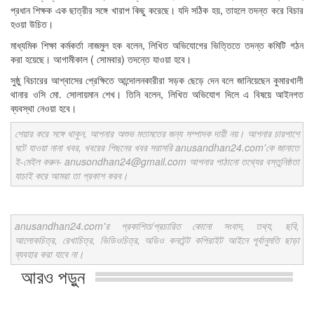
প্রধান শিক্ষক এক ছাত্রীর সঙ্গে খারাপ কিছু করেছে। যদি সঠিক হয়, তাহলে তদন্ত করে বিচার
হওয়া উচিত।
মাধ্যমিক শিক্ষা কর্মকর্তা নাজমুল হক বলেন, লিখিত অভিযোগের ভিত্তিতে তদন্ত কমিটি গঠন
করা হয়েছে। আগামীকাল ( সোমবার) তদন্তে যাওয়া হবে।
সুষ্ঠু বিচারের আশ্বাসের প্রেক্ষিতে আন্দোলনকারীরা সড়ক ছেড়ে দেন বলে জানিয়েছেন কুমারখালী
থানার ওসি মো. সোলায়মান শেখ। তিনি বলেন, লিখিত অভিযোগ দিলে এ বিষয়ে আইনগত
ব্যবস্থা নেওয়া হবে।
শেয়ার করে সঙ্গে থাকুন, আপনার অশুভ মতামতের জন্য সম্পাদক দায়ী নয়। আপনার চারপাশে
ঘটে যাওয়া নানা খবর, খবরের পিছনের খবর সরাসরি anusandhan24.com'কে জানাতে
ই-মেইল করুন- anusondhan24@gmail.com আপনার পাঠানো তথ্যের বস্তুনিষ্ঠতা
যাচাই করে আমরা তা প্রকাশ করব।
anusandhan24.com'র প্রকাশিত/প্রচারিত কোনো সংবাদ, তথ্য, ছবি,
আলোকচিত্র, রেখাচিত্র, ভিডিওচিত্র, অডিও কনটেন্ট কপিরাইট আইনে পূর্বানুমতি ছাড়া
ব্যবহার করা যাবে না।
আরও পড়ুন