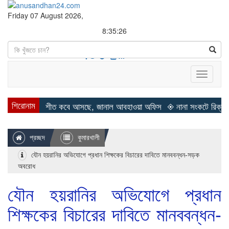
Friday 07 August 2026,
8:35:26
Search
Toggle
navigati
শিরোনাম
◈ শীত কবে আসছে, জানাল আবহাওয়া অফিস
◈ নানা সংকটে রিক্রুটিং এজেন্
প্রচ্ছদ
কুমারখালী
যৌন হয়রানির অভিযোগে প্রধান শিক্ষকের বিচারের দাবিতে মানববন্ধন-সড়ক
অবরোধ
যৌন হয়রানির অভিযোগে প্রধান
শিক্ষকের বিচারের দাবিতে মানববন্ধন-