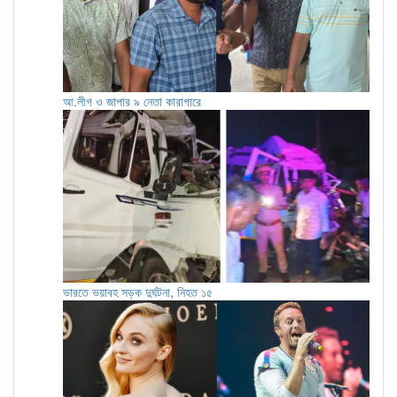
আ.লীগ ও জাপার ৯ নেতা কারাগারে
ভারতে ভয়াবহ সড়ক দুর্ঘটনা, নিহত ১৫