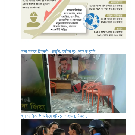
নানা সংকটে রিক্রুটিং এজেন্সি, হুমকির মুখে শ্রম রপ্তানি
খুলনায় বিএনপি অফিসে গুলি-বোমা হামলা, নিহত ১