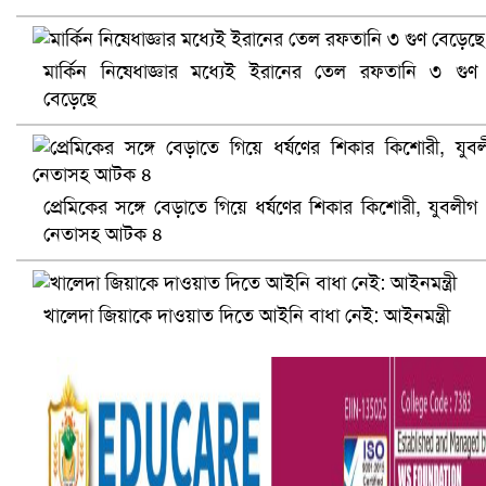
মার্কিন নিষেধাজ্ঞার মধ্যেই ইরানের তেল রফতানি ৩ গুণ
বেড়েছে
সৌদিতে ব্যাপক ধরপাকড়, এক সপ্তাহেই ২১ হাজারের বেশি গ্রেপ্তা
প্রেমিকের সঙ্গে বেড়াতে গিয়ে ধর্ষণের শিকার কিশোরী, যুবলীগ
নেতাসহ আটক ৪
খালেদা জিয়াকে দাওয়াত দিতে আইনি বাধা নেই: আইনমন্ত্রী