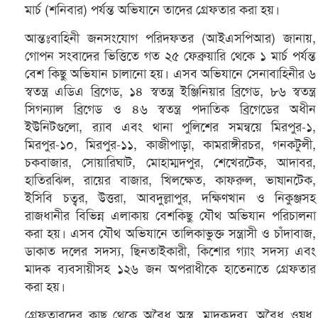
মার্চ (শনিবার) পর্যন্ত অভিযানে তাদের গ্রেফতার করা হয়।
আন্তঃবাহিনী জনসংযোগ পরিদফতর (আইএসপিআর) জানায়,
গোপন সংবাদের ভিত্তিতে গত ২৫ ফেব্রুয়ারি থেকে ১ মার্চ পর্যন্ত
বেশ কিছু অভিযান চালানো হয়। এসব অভিযানে সেনাবাহিনীর ৬
স্বতন্ত্র এডিএ ব্রিগেড, ১৪ স্বতন্ত্র ইঞ্জিনিয়ার ব্রিগেড, ৮৬ স্বতন্ত্র
সিগন্যাল ব্রিগেড ও ৪৬ স্বতন্ত্র পদাতিক ব্রিগেডের অধীন
ইউনিটগুলো, র‍্যাব এবং থানা পুলিশের সমন্বয়ে মিরপুর-১,
মিরপুর-১০, মিরপুর-১১, কাজীপাড়া, কামরাঙ্গীরচর, গনকটুলী,
চকবাজার, সোয়ারিঘাট, মোহাম্মদপুর, শেখেরটেক, আদাবর,
হাতিরঝিল, রায়ের বাজার, খিলক্ষেত, কাফরুল, ভাষানটেক,
ইসিবি চত্বর, উত্তরা, আবদুল্লাপুর, দক্ষিণখান ও নিকুঞ্জসহ
রাজধানীর বিভিন্ন এলাকায় বেশকিছু যৌথ অভিযান পরিচালনা
করা হয়। এসব যৌথ অভিযানে তালিকাভুক্ত সন্ত্রাসী ও চাঁদাবাজ,
ডাকাত দলের সদস্য, ছিনতাইকারী, কিশোর গ্যাং সদস্য এবং
মাদক ব্যবসায়ীসহ ১২৬ জন অপরাধীকে হাতেনাতে গ্রেফতার
করা হয়।
গ্রেফতারদের কাছ থেকে অবৈধ অস্ত্র, মাদকদ্রব্য, অবৈধ ওষুধ,