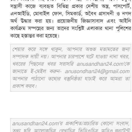
সন্ত্রাসী কাজে ব্যবহৃত বিভিন্ন প্রকার দেশীয় অস্ত্র, পাসপোর্ট,
এনআইডি, মোবাইল ফোন, সিমকার্ড, অবৈধ প্রসাধনী ও নগদ
অর্থ উদ্ধার করা হয়। প্রয়োজনীয় জিজ্ঞাসাবাদ এবং আইনি
কার্যক্রম সম্পন্নের জন্য তাদের সংশ্লিষ্ট এলাকার থানা পুলিশের
কাছে হস্তান্তর করা হয়েছে।
শেয়ার করে সঙ্গে থাকুন, আপনার অশুভ মতামতের জন্য
সম্পাদক দায়ী নয়। আপনার চারপাশে ঘটে যাওয়া নানা খবর,
খবরের পিছনের খবর সরাসরি anusandhan24.com'কে
জানাতে ই-মেইল করুন- anusondhan24@gmail.com
আপনার পাঠানো তথ্যের বস্তুনিষ্ঠতা যাচাই করে আমরা তা
প্রকাশ করব।
anusandhan24.com'র প্রকাশিত/প্রচারিত কোনো সংবাদ,
তথ্য, ছবি, আলোকচিত্র, রেখাচিত্র, ভিডিওচিত্র, অডিও কনটেন্ট