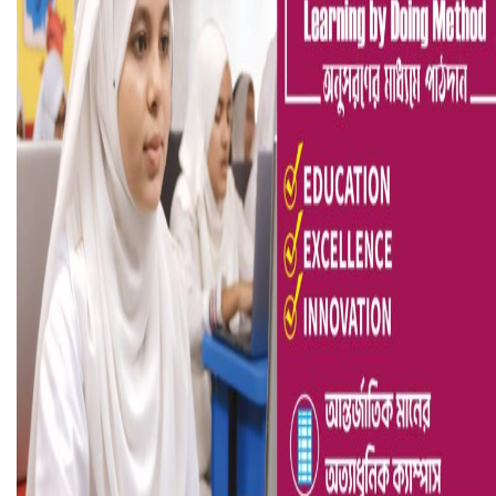
আ.লীগ ও জাপার ৯ নেতা কারাগারে
ভারতে ভয়াবহ সড়ক দুর্ঘটনা, নিহত ১৫