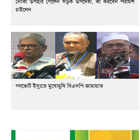
নৌকা উপহার পেলেন সড়ক উপদেষ্টা, কী করবেন পরামর্শ
চাইলেন
গণভোট ইস্যুতে মুখোমুখি বিএনপি-জামায়াত