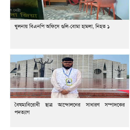
খুলনায় বিএনপি অফিসে গুলি-বোমা হামলা, নিহত ১
বৈষম্যবিরোধী ছাত্র আন্দোলনের সাধারণ সম্পাদকের
পদত্যাগ