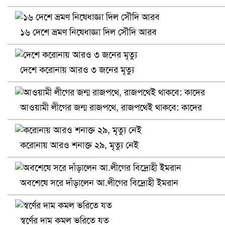
খুলনায় বিএনপি অফিসে গুলি-বোমা হামলা, নিহত ১
১৬ দেশে ভ্রমণ নিষেধাজ্ঞা দিল সৌদি আরব
দেশে করোনায় আরও ৩ জনের মৃত্যু
আওয়ামী লীগের জন্ম রাজপথে, রাজপথেই থাকবে: কাদের
করোনায় আরও শনাক্ত ২৯, মৃত্যু নেই
প্রোটিয়াদের হারিয়ে বিশ্বকাপের শিরোপা ঘরে তুলল ভারত
অবশেষে সরে দাঁড়ালেন আ.লীগের বিদ্রোহী ইমরান
স্বর্ণের দাম কমল ভরিতে যত