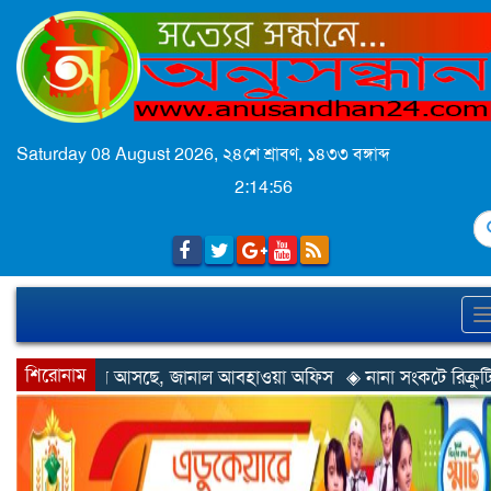
Saturday 08 August 2026,
২৪শে শ্রাবণ, ১৪৩৩ বঙ্গাব্দ
2:14:58
S
শিরোনাম
জানাল আবহাওয়া অফিস
◈ নানা সংকটে রিক্রুটিং এজেন্সি, হুমকির মুখে শ্র