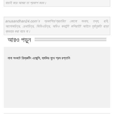
যাচাই করে আমরা তা প্রকাশ করব।
anusandhan24.com'র প্রকাশিত/প্রচারিত কোনো সংবাদ, তথ্য, ছবি,
আলোকচিত্র, রেখাচিত্র, ভিডিওচিত্র, অডিও কনটেন্ট কপিরাইট আইনে পূর্বানুমতি ছাড়া
ব্যবহার করা যাবে না।
আরও পড়ুন
নানা সংকটে রিক্রুটিং এজেন্সি, হুমকির মুখে শ্রম রপ্তানি