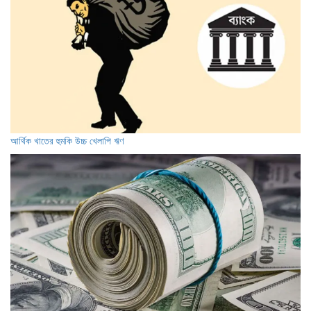
আর্থিক খাতের হুমকি উচ্চ খেলাপি ঋণ