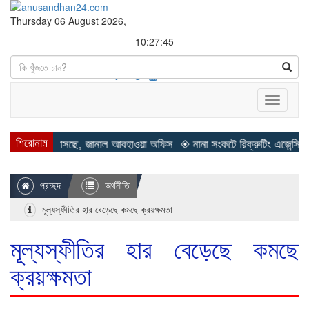
Thursday 06 August 2026,
10:27:47
Search
Toggle
navigati
শিরোনাম
ছে, জানাল আবহাওয়া অফিস
◈ নানা সংকটে রিক্রুটিং এজেন্সি, হুমকির মুখে শ্রম র
প্রচ্ছদ
অর্থনীতি
মূল্যস্ফীতির হার বেড়েছে কমছে ক্রয়ক্ষমতা
মূল্যস্ফীতির হার বেড়েছে কমছে
ক্রয়ক্ষমতা