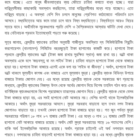
কমে যাচ্ছে। এতে মানুষ জীবনযাত্রার ব্যয় মেটাতে চাহিদা কমাতে বাধ্য হচ্ছে। যারা
দারিদ্র্যসীমার কাছাকাছি অবস্থান করছিলেন, তারা দারিদ্র্যসীমার মধ্যে পড়ে যাচ্ছেন। এতে
দারিদ্র্য বাড়ছে। এ অবস্থা বেশি দিন চললে মানুষের শ্রেণিগত কাঠামোতে পরিবর্তন চলে
আসবে। মধ্যবিত্তের আয় কমে তারা চলে যাবে নিম্ন মধ্যবিত্তে। নিম্নবিত্ত আরও নিচের
স্তরে যাবে। অর্থনৈতিক সূচকগুলোর প্রতি দেশি ও বৈশ্বিকভাবে আস্থার ঘাটতি দেখা দেবে।
যার নেতিবাচক প্রভাব ইতোমধ্যেই পড়তে শুরু করেছে।
সূত্র জানায়, কেন্দ্রীয় ব্যাংকের চাহিদা অনুযায়ী গাজীপুরে অবস্থিত দ্য সিকিউরিটিজ প্রিন্টিং
করপোরেশন (বাংলাদেশ) লিমিটেড বছরজুড়েই টাকা ছাপানোর কাজটি করে। ছাপানো টাকা
প্রথমে কেন্দ্রীয় ব্যাংকের ভল্টে (টাকা জমা রাখার সুরক্ষিত স্থান) জমা রাখা হয়। ভল্টে থাকা
অবস্থায় একে বলে ‘জড়বস্তু বা নন লাইভ’ টাকা। চাহিদা বাড়লে ছাপানো টাকা থেকে বাজারে
ছাড়া হয়। ছাপানো টাকা বাজারে এলেই একে বলা হয় ‘লাইভ বা জীবন্ত’। অর্থাৎ, ছাপানো টাকা
ভল্টে থাকলে মূল্যহীন কাগজ এবং বাজারে এলে মূল্যমান মুদ্রা। কেন্দ্রীয় ব্যাংক বিভিন্ন উপায়ে
বাজারে টাকার জোগান দেয়। এর মধ্যে রয়েছে কেন্দ্রীয় ব্যাংক থেকে সরকারের ঋণ গ্রহণের
মাধ্যমে, কেন্দ্রীয় ব্যাংকের নিজস্ব উৎস থেকে অর্থের জোগান দিয়ে বিশেষ তহবিল গঠন করে এবং
বাণিজ্যিক ব্যাংকগুলোকে বিশেষ প্রয়োজনে তারল্যের জোগান দিয়ে। কেন্দ্রীয় ব্যাংক থেকে যেসব
টাকা বাজারে ছাড়া হয়, এর সবই ছাপানো নোট আকারে নয়। বেশির ভাগই থাকে ইলেকট্রনিক
আকারে। অর্থাৎ মুদ্রা সরবরাহের আদলে। মুদ্রা সরবরাহ বাড়ানো হলে তখন নগদ টাকার
জোগানও বাড়াতে হয়। তখনই কেবল ছাপানো টাকা বাজারে ছাড়া হয়। গত জুন পর্যন্ত মুদ্রা
সরবরাহের পরিমাণ ১৮ লাখ ৮৭ হাজার কোটি টাকা। এর মধ্যে ৩ লাখ ১২ হাজার কোটি টাকা
ছাপানো নোট আকারে বাজারে রয়েছে। অর্থাৎ মোট মুদ্রা সরবরাহের সাড়ে ১৬ শতাংশের বেশি।
বাকি অর্থ ইলেকট্রনিক আকারে রয়েছে। অর্থাৎ গ্রাহক চাইলেই ওই অর্থ নগদায়ন করতে
পারবে। নগদায়নের চাহিদা বাড়লেই ছাপানো টাকা বাজারে ছাড়া হয়। এর মধ্যে কেন্দ্রীয় ব্যাংক