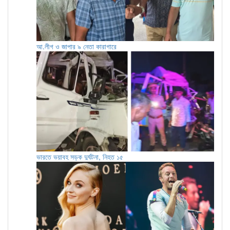
আ.লীগ ও জাপার ৯ নেতা কারাগারে
ভারতে ভয়াবহ সড়ক দুর্ঘটনা, নিহত ১৫