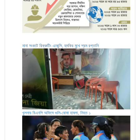
নানা সংকটে রিক্রুটিং এজেন্সি, হুমকির মুখে শ্রম রপ্তানি
খুলনায় বিএনপি অফিসে গুলি-বোমা হামলা, নিহত ১