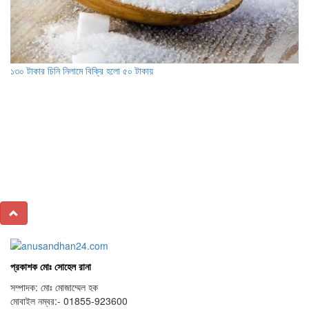
১৩০ টাকার চিনি নিলামে বিক্রি হলো ৫০ টাকায়
প্রকাশক মোঃ সোহেল রানা
সম্পাদক: মোঃ মোজাম্মেল হক
মোবাইল নম্বর:- 01855-923600