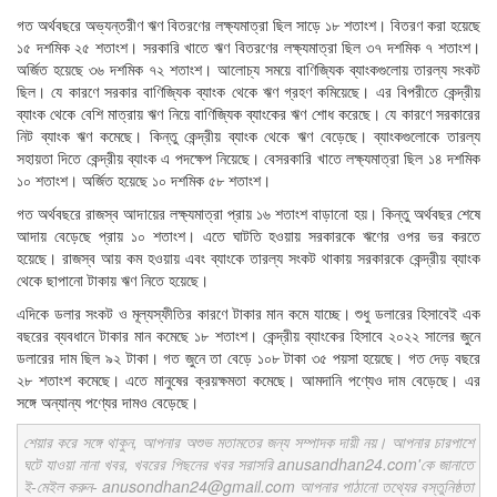
গত অর্থবছরে অভ্যন্তরীণ ঋণ বিতরণের লক্ষ্যমাত্রা ছিল সাড়ে ১৮ শতাংশ। বিতরণ করা হয়েছে
১৫ দশমিক ২৫ শতাংশ। সরকারি খাতে ঋণ বিতরণের লক্ষ্যমাত্রা ছিল ৩৭ দশমিক ৭ শতাংশ।
অর্জিত হয়েছে ৩৬ দশমিক ৭২ শতাংশ। আলোচ্য সময়ে বাণিজ্যিক ব্যাংকগুলোয় তারল্য সংকট
ছিল। যে কারণে সরকার বাণিজ্যিক ব্যাংক থেকে ঋণ গ্রহণ কমিয়েছে। এর বিপরীতে কেন্দ্রীয়
ব্যাংক থেকে বেশি মাত্রায় ঋণ নিয়ে বাণিজ্যিক ব্যাংকের ঋণ শোধ করেছে। যে কারণে সরকারের
নিট ব্যাংক ঋণ কমেছে। কিন্তু কেন্দ্রীয় ব্যাংক থেকে ঋণ বেড়েছে। ব্যাংকগুলোকে তারল্য
সহায়তা দিতে কেন্দ্রীয় ব্যাংক এ পদক্ষেপ নিয়েছে। বেসরকারি খাতে লক্ষ্যমাত্রা ছিল ১৪ দশমিক
১০ শতাংশ। অর্জিত হয়েছে ১০ দশমিক ৫৮ শতাংশ।
গত অর্থবছরে রাজস্ব আদায়ের লক্ষ্যমাত্রা প্রায় ১৬ শতাংশ বাড়ানো হয়। কিন্তু অর্থবছর শেষে
আদায় বেড়েছে প্রায় ১০ শতাংশ। এতে ঘাটতি হওয়ায় সরকারকে ঋণের ওপর ভর করতে
হয়েছে। রাজস্ব আয় কম হওয়ায় এবং ব্যাংকে তারল্য সংকট থাকায় সরকারকে কেন্দ্রীয় ব্যাংক
থেকে ছাপানো টাকায় ঋণ নিতে হয়েছে।
এদিকে ডলার সংকট ও মূল্যস্ফীতির কারণে টাকার মান কমে যাচ্ছে। শুধু ডলারের হিসাবেই এক
বছরের ব্যবধানে টাকার মান কমেছে ১৮ শতাংশ। কেন্দ্রীয় ব্যাংকের হিসাবে ২০২২ সালের জুনে
ডলারের দাম ছিল ৯২ টাকা। গত জুনে তা বেড়ে ১০৮ টাকা ৩৫ পয়সা হয়েছে। গত দেড় বছরে
২৮ শতাংশ কমেছে। এতে মানুষের ক্রয়ক্ষমতা কমেছে। আমদানি পণ্যেও দাম বেড়েছে। এর
সঙ্গে অন্যান্য পণ্যের দামও বেড়েছে।
শেয়ার করে সঙ্গে থাকুন, আপনার অশুভ মতামতের জন্য সম্পাদক দায়ী নয়। আপনার চারপাশে
ঘটে যাওয়া নানা খবর, খবরের পিছনের খবর সরাসরি anusandhan24.com'কে জানাতে
ই-মেইল করুন- anusondhan24@gmail.com আপনার পাঠানো তথ্যের বস্তুনিষ্ঠতা