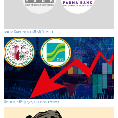
আমানত নিরাপদ থাকবে কর্মী ছাঁটাই হবে না
তিন বছরে সর্বনিম্ন সূচক, শেয়ারবাজারে আতঙ্ক