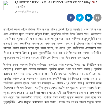
প্রকাশিত : 09:25 AM, 4 October 2023 Wednesday
190
বার পঠিত
অনলাইন নিউজ ডেক্স
:
বাংলাদেশ ব্যাংক থেকে ছাপানো টাকা বাজারে ছাড়ার রেকর্ড গড়েছে সরকার। এসব অর্থ বাজারে
এসে একদিকে মুদ্রা সরবরাহ বাড়িয়ে দিচ্ছে, অন্যদিকে কমিয়ে দিচ্ছে টাকার মান। উৎপাদনের
চেয়ে টাকার প্রবাহ বেশি থাকায় বেড়ে যাচ্ছে পণ্যের দাম। এতে সার্বিকভাবে মূল্যস্ফীতির হার
বাড়ছে। ফলে মুদ্রানীতির লক্ষ্যমাত্রা অর্জন করা সম্ভব হচ্ছে না। রাজস্ব আয় না বাড়িয়ে
ছাপানো টাকায় সরকার চলতি ব্যয় নির্বাহ করছে, যা দেশের পুরো অর্থনীতিকে এলোমেলো করে
দিচ্ছে। ছাপানো টাকার কুফলে মূল্যস্ফীতির হার বাড়ায় বৈশ্বিকভাবেও দেশের অর্থনৈতিক
সূচকগুলোর প্রতি আস্থার ক্ষেত্রে ঘাটতি দেখা দিচ্ছে। সব মিলে দুর্নাম হচ্ছে দেশের।
বৈশ্বিক মন্দার প্রভাবে বিদায়ি অর্থবছরে সরকারের আয় কমেছে, কিন্তু এর বিপরীতে ব্যয়
বেড়েছে। বাড়তি ব্যয় মেটাতে সরকারকে কেন্দ্রীয় ব্যাংক থেকে ঋণ নিতে হয়েছে। কেন্দ্রীয়
ব্যাংকের ঋণ মানেই হচ্ছে ছাপানো টাকা। বিদায়ি অর্থবছরে অতীতের সব রেকর্ড ভঙ্গ করে
কেন্দ্রীয় ব্যাংক থেকে সরকার ৯৭ হাজার ৬৮৪ কোটি টাকার ঋণ নিয়েছে। আগের ২০২১-২২
অর্থবছরে কেন্দ্রীয় ব্যাংক থেকে ঋণ নিয়েছিল ৩১ হাজার ৩২৪ কোটি টাকা। আলোচ্য সময়ে
তিনগুণের বেশি ঋণ নিয়েছে। কেন্দ্রীয় ব্যাংক থেকে বাড়তি ঋণ গ্রহণের কারণে বাজারে টাকার
প্রবাহ বেড়ে গেছে। যে হারে টাকার প্রবাহ বাড়ছে, ওই হারে উৎপাদন বাড়ছে না। ফলে পণ্যের
দাম বেড়ে গিয়ে মূল্যস্ফীতি ঘটাচ্ছে। ছাপানো টাকা বাজারে ছাড়ার অন্যতম কুফল হচ্ছে চড়া
মূল্যস্ফীতি। এতে মানুষের ক্রয়ক্ষমতা কমে যাচ্ছে। টাকার ক্ষয় হওয়ার কারণে মানুষের আয়ও