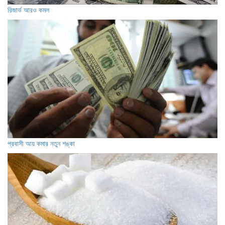
রিজার্ভ আরও কমল
প্রবাসী আয় কমার নতুন শঙ্কা