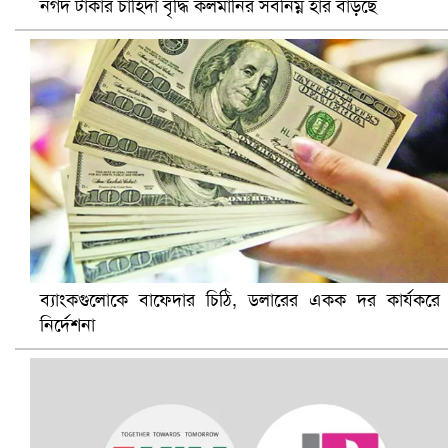
নগদ টাকার চাহিদা বৃদ্ধি কলমানির সর্বনিম্ন হার বাড়ছে
সৌদিতে ব্যাপক ধরপাকড়, এক সপ্তাহেই ২১ হাজারের বেশি গ্রেপ্তা
ব্যাংকগুলোকে বাফেদার চিঠি, ডলারের একক দর কার্যকরে
নির্দেশনা
বৈষম্যবিরোধী ছাত্র আন্দোলনের সাধারণ সম্পাদকের পদত্যাগ