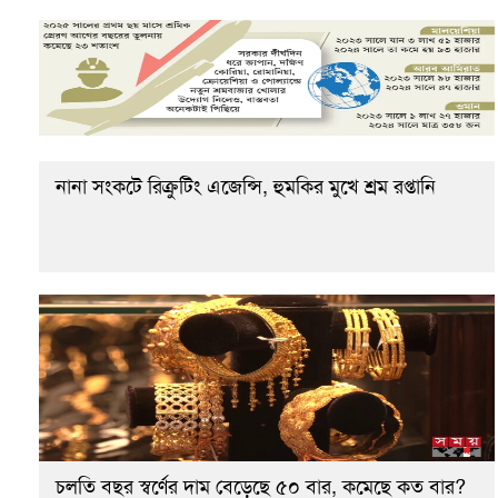
নানা সংকটে রিক্রুটিং এজেন্সি, হুমকির মুখে শ্রম রপ্তানি
চলতি বছর স্বর্ণের দাম বেড়েছে ৫০ বার, কমেছে কত বার?