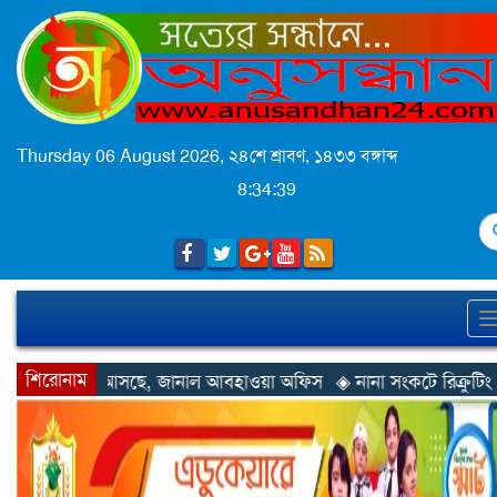
Thursday 06 August 2026,
২৪শে শ্রাবণ, ১৪৩৩ বঙ্গাব্দ
8:34:42
S
শিরোনাম
নাল আবহাওয়া অফিস
◈ নানা সংকটে রিক্রুটিং এজেন্সি, হুমকির মুখে শ্রম র