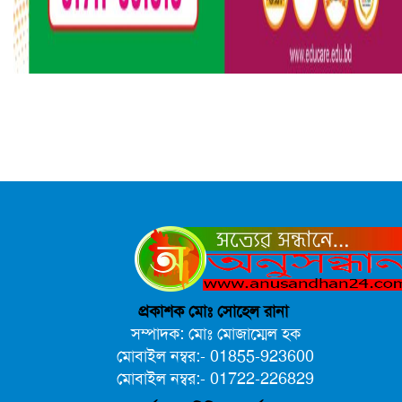
প্রকাশক মোঃ সোহেল রানা
সম্পাদক: মোঃ মোজাম্মেল হক
মোবাইল নম্বর:- 01855-923600
মোবাইল নম্বর:- 01722-226829