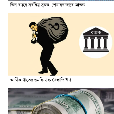
তিন বছরে সর্বনিম্ন সূচক, শেয়ারবাজারে আতঙ্ক
আ.লীগ ও জাপার ৯ নেতা কারাগারে
আর্থিক খাতের হুমকি উচ্চ খেলাপি ঋণ
ভারতে ভয়াবহ সড়ক দুর্ঘটনা, নিহত ১৫