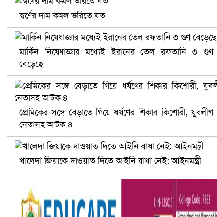
স্বর্ণের দাম কমল ভরিতে যত
মার্কিন নিষেধাজ্ঞার মধ্যেই ইরানের তেল রফতানি ৩ গুণ
বেড়েছে
সৌদিতে ব্যাপক ধরপাকড়, এক সপ্তাহেই ২১ হাজারের বেশি গ্রেপ্তা
প্রেমিকের সঙ্গে বেড়াতে গিয়ে ধর্ষণের শিকার কিশোরী, যুবলীগ
নেতাসহ আটক ৪
খালেদা জিয়াকে দাওয়াত দিতে আইনি বাধা নেই: আইনমন্ত্রী