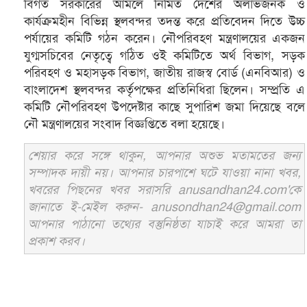
বিগত সরকারের আমলে নির্মিত দেশের অলাভজনক ও
কার্যক্রমহীন বিভিন্ন স্থলবন্দর তদন্ত করে প্রতিবেদন দিতে উচ্চ
পর্যায়ের কমিটি গঠন করেন। নৌপরিবহণ মন্ত্রণালয়ের একজন
যুগ্মসচিবের নেতৃত্বে গঠিত ওই কমিটিতে অর্থ বিভাগ, সড়ক
পরিবহণ ও মহাসড়ক বিভাগ, জাতীয় রাজস্ব বোর্ড (এনবিআর) ও
বাংলাদেশ স্থলবন্দর কর্তৃপক্ষের প্রতিনিধিরা ছিলেন। সম্প্রতি এ
কমিটি নৌপরিবহণ উপদেষ্টার কাছে সুপারিশ জমা দিয়েছে বলে
নৌ মন্ত্রণালয়ের সংবাদ বিজ্ঞপ্তিতে বলা হয়েছে।
শেয়ার করে সঙ্গে থাকুন, আপনার অশুভ মতামতের জন্য
সম্পাদক দায়ী নয়। আপনার চারপাশে ঘটে যাওয়া নানা খবর,
খবরের পিছনের খবর সরাসরি anusandhan24.com'কে
জানাতে ই-মেইল করুন- anusondhan24@gmail.com
আপনার পাঠানো তথ্যের বস্তুনিষ্ঠতা যাচাই করে আমরা তা
প্রকাশ করব।