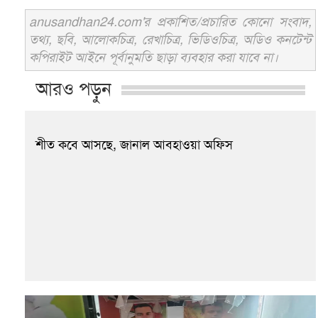
anusandhan24.com'র প্রকাশিত/প্রচারিত কোনো সংবাদ,
তথ্য, ছবি, আলোকচিত্র, রেখাচিত্র, ভিডিওচিত্র, অডিও কনটেন্ট
কপিরাইট আইনে পূর্বানুমতি ছাড়া ব্যবহার করা যাবে না।
আরও পড়ুন
শীত কবে আসছে, জানাল আবহাওয়া অফিস