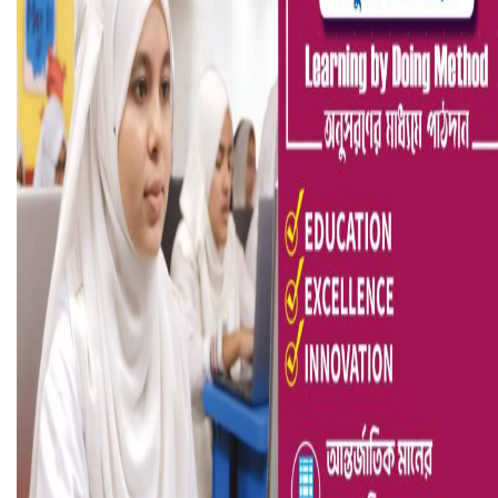
আ.লীগ ও জাপার ৯ নেতা কারাগারে