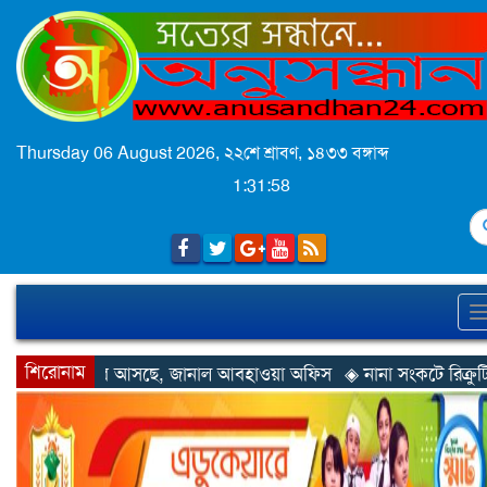
Thursday 06 August 2026,
২২শে শ্রাবণ, ১৪৩৩ বঙ্গাব্দ
1:32:01
S
শিরোনাম
 জানাল আবহাওয়া অফিস
◈ নানা সংকটে রিক্রুটিং এজেন্সি, হুমকির মুখে শ্