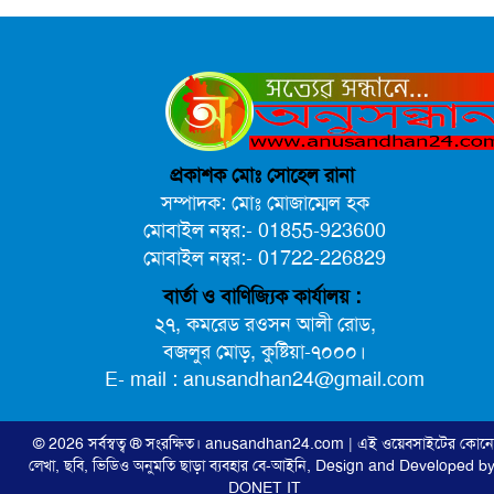
প্রকাশক মোঃ সোহেল রানা
সম্পাদক: মোঃ মোজাম্মেল হক
মোবাইল নম্বর:- 01855-923600
মোবাইল নম্বর:- 01722-226829
বার্তা ও বাণিজ্যিক কার্যালয় :
২৭, কমরেড রওসন আলী রোড,
বজলুর মোড়, কুষ্টিয়া-৭০০০।
E- mail : anusandhan24@gmail.com
© 2026 সর্বস্বত্ব ® সংরক্ষিত।
anusandhan24.com
| এই ওয়েবসাইটের কোন
লেখা, ছবি, ভিডিও অনুমতি ছাড়া ব্যবহার বে-আইনি,
Design and Developed by
DONET IT