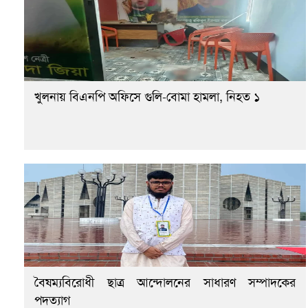
খুলনায় বিএনপি অফিসে গুলি-বোমা হামলা, নিহত ১
বৈষম্যবিরোধী ছাত্র আন্দোলনের সাধারণ সম্পাদকের
পদত্যাগ