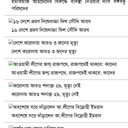
ইমতিয়াজ আহমেদের বিরুদ্ধে ব্যবস্থা নেওয়ার দাবি বঙ্গবন্ধু
পরিষদের
খুলনায় বিএনপি অফিসে গুলি-বোমা হামলা, নিহত ১
১৬ দেশে ভ্রমণ নিষেধাজ্ঞা দিল সৌদি আরব
দেশে করোনায় আরও ৩ জনের মৃত্যু
আওয়ামী লীগের জন্ম রাজপথে, রাজপথেই থাকবে: কাদের
করোনায় আরও শনাক্ত ২৯, মৃত্যু নেই
প্রোটিয়াদের হারিয়ে বিশ্বকাপের শিরোপা ঘরে তুলল ভারত
অবশেষে সরে দাঁড়ালেন আ.লীগের বিদ্রোহী ইমরান