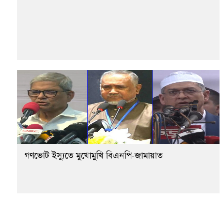
গণভোট ইস্যুতে মুখোমুখি বিএনপি-জামায়াত