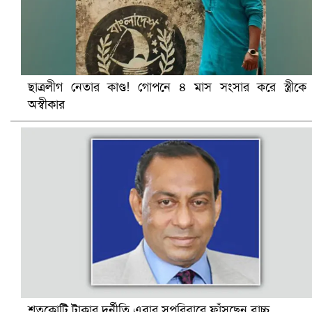
সৌদিতে ব্যাপক ধরপাকড়, এক সপ্তাহেই ২১ হাজারের বেশি গ্রেপ্তা
ছাত্রলীগ নেতার কাণ্ড! গোপনে ৪ মাস সংসার করে স্ত্রীকে
অস্বীকার
বৈষম্যবিরোধী ছাত্র আন্দোলনের সাধারণ সম্পাদকের পদত্যাগ
শতকোটি টাকার দুর্নীতি এবার সপরিবারে ফাঁসছেন বাচ্চু