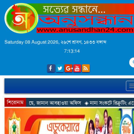
Saturday 08 August 2026,
২৬শে শ্রাবণ, ১৪৩৩ বঙ্গাব্দ
7:13:16
S
শিরোনাম
হাওয়া অফিস
◈ নানা সংকটে রিক্রুটিং এজেন্সি, হুমকির মুখে শ্রম রপ্তানি