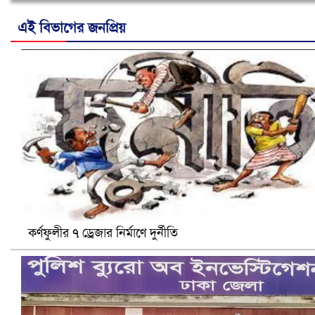
এই বিভাগের জনপ্রিয়
নানা সংকটে রিক্রুটিং এজেন্সি, হুমকির মুখে শ্রম রপ্তানি
কর্ণফুলীর ৭ ড্রেজার নির্মাণে দুর্নীতি
খুলনায় বিএনপি অফিসে গুলি-বোমা হামলা, নিহত ১