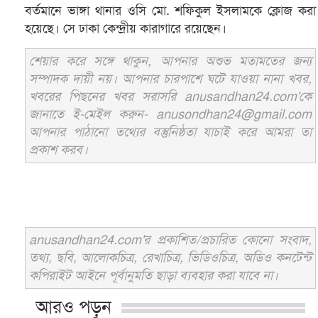
বর্তমানে ভাঙ্গা থানার ওসি মো. শফিকুল ইসলামকে ক্লোজ করা
হয়েছে। সে ঢাকা কেন্দ্রীয় কারাগারে রয়েছেন।
শেয়ার করে সঙ্গে থাকুন, আপনার অশুভ মতামতের জন্য
সম্পাদক দায়ী নয়। আপনার চারপাশে ঘটে যাওয়া নানা খবর,
খবরের পিছনের খবর সরাসরি anusandhan24.com'কে
জানাতে ই-মেইল করুন- anusondhan24@gmail.com
আপনার পাঠানো তথ্যের বস্তুনিষ্ঠতা যাচাই করে আমরা তা
প্রকাশ করব।
anusandhan24.com'র প্রকাশিত/প্রচারিত কোনো সংবাদ,
তথ্য, ছবি, আলোকচিত্র, রেখাচিত্র, ভিডিওচিত্র, অডিও কনটেন্ট
কপিরাইট আইনে পূর্বানুমতি ছাড়া ব্যবহার করা যাবে না।
আরও পড়ুন