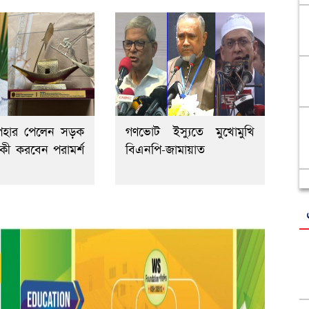
পহার পেলেন সড়ক
গণভোট ইস্যুতে মুখোমুখি
, কী করবেন পরামর্শ
বিএনপি-জামায়াত