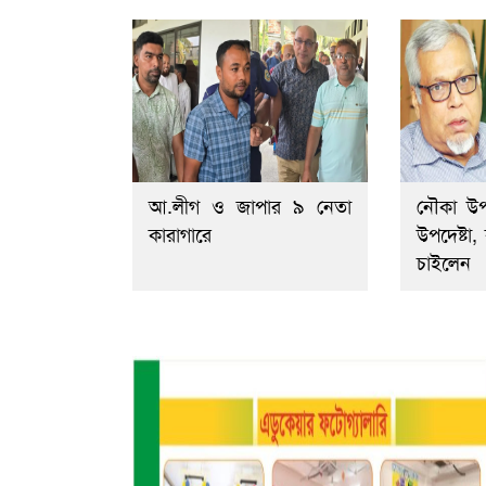
আ.লীগ ও জাপার ৯ নেতা
নৌকা উ
কারাগারে
উপদেষ্টা
চাইলেন