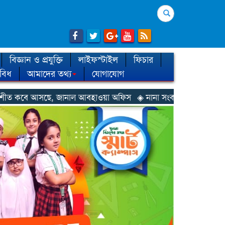
Search
বিজ্ঞান ও প্রযুক্তি
লাইফস্টাইল
ফিচার
িবিধ
আমাদের তথ্য
যোগাযোগ
ানাল আবহাওয়া অফিস
◈ নানা সংকটে রিক্রুটিং এজেন্সি, হুমকির মুখে শ্রম