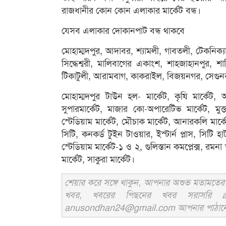
রাজধানীর কোন কোন এলাকার মার্কেট বন্ধ।
যেসব এলাকার দোকানপাট বন্ধ থাকবে
মোহাম্মদপুর, আদাবর, শ্যামলী, গাবতলী, টেকনিক্
সিদ্ধেশ্বরী, মালিবাগের একাংশ, শাহজাহানপুর, শ
টিকাটুলী, আরামবাগ, কাকরাইল, বিজয়নগর, সেগুনবা
মোহাম্মদপুর টাউন হল- মার্কেট, কৃষি মার্কেট, আ
সুপারমার্কেট, মাজার কো-অপারেটিভ মার্কেট, মুক
স্টেডিয়াম মার্কেট, মৌচাক মার্কেট, আনারকলি মার্ক
সিটি, কনকর্ড টুইন টাওয়ার, ইস্টার্ন প্লাস, সিটি হ
স্টেডিয়াম মার্কেট-১ ও ২, গুলিস্তান কমপ্লেক্স, রম
মার্কেট, সাকুরা মার্কেট।
শেয়ার করে সঙ্গে থাকুন, আপনার অশুভ মতামতের জ
খবর, খবরের পিছনের খবর সরাসরি an
anusondhan24@gmail.com আপনার পাঠানো তথ্য