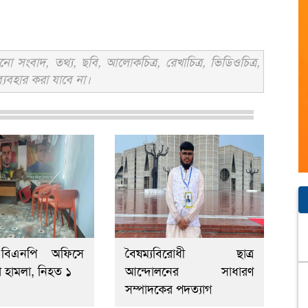
সংবাদ, তথ্য, ছবি, আলোকচিত্র, রেখাচিত্র, ভিডিওচিত্র,
্যবহার করা যাবে না।
 বিএনপি অফিসে
বৈষম্যবিরোধী ছাত্র
া হামলা, নিহত ১
আন্দোলনের সাধারণ
সম্পাদকের পদত্যাগ