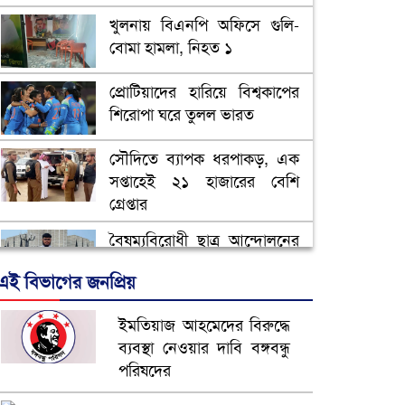
খুলনায় বিএনপি অফিসে গুলি-
বোমা হামলা, নিহত ১
প্রোটিয়াদের হারিয়ে বিশ্বকাপের
শিরোপা ঘরে তুলল ভারত
সৌদিতে ব্যাপক ধরপাকড়, এক
সপ্তাহেই ২১ হাজারের বেশি
গ্রেপ্তার
বৈষম্যবিরোধী ছাত্র আন্দোলনের
সাধারণ সম্পাদকের পদত্যাগ
এই বিভাগের জনপ্রিয়
ভিউ বাড়াতে রাম দা হাতে
ইমতিয়াজ আহমেদের বিরুদ্ধে
ফেসবুকে ভিডিও পোস্ট শিক্ষকের
ব্যবস্থা নেওয়ার দাবি বঙ্গবন্ধু
পরিষদের
আ.লীগ ও জাপার ৯ নেতা
কারাগারে