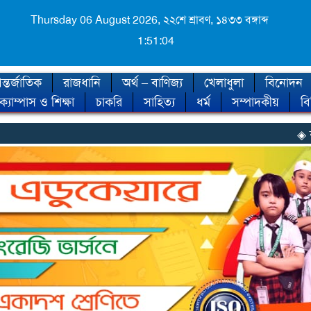
Thursday 06 August 2026,
২২শে শ্রাবণ, ১৪৩৩ বঙ্গাব্দ
1:51:06
্তর্জাতিক
রাজধানি
অর্থ – বাণিজ্য
খেলাধুলা
বিনোদন
ক্যাম্পাস ও শিক্ষা
চাকরি
সাহিত্য
ধর্ম
সম্পাদকীয়
ব
◈ শীত কবে আসছে, জ