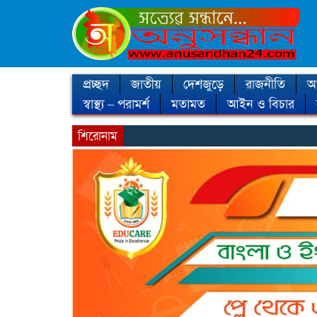
প্রচ্ছদ
জাতীয়
দেশজুড়ে
রাজনীতি
আন
স্বাস্থ্য – পরামর্শ
মতামত
আইন ও বিচার
শিরোনাম