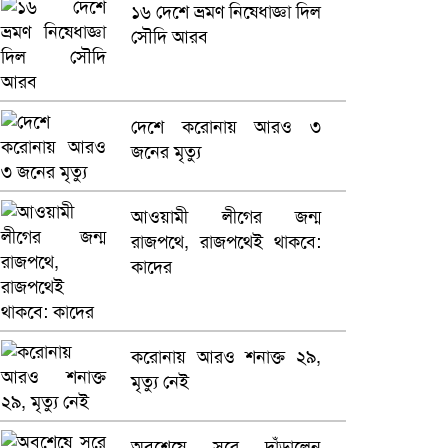
১৬ দেশে ভ্রমণ নিষেধাজ্ঞা দিল
সৌদি আরব
ভারতে ভয়াবহ সড়ক দুর্ঘটনা,
নিহত ১৫
হলিউডে নতুন প্রেমের গুঞ্জন
দেশে করোনায় আরও ৩
জনের মৃত্যু
আওয়ামী লীগের জন্ম
রাজপথে, রাজপথেই থাকবে:
কাদের
করোনায় আরও শনাক্ত ২৯,
মৃত্যু নেই
অবশেষে সরে দাঁড়ালেন