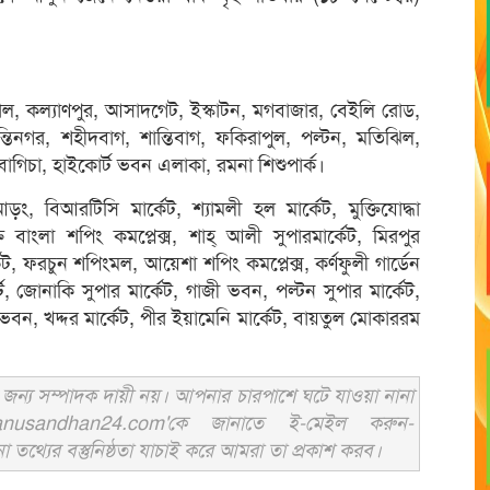
যাল, কল্যাণপুর, আসাদগেট, ইস্কাটন, মগবাজার, বেইলি রোড,
ান্তিনগর, শহীদবাগ, শান্তিবাগ, ফকিরাপুল, পল্টন, মতিঝিল,
গিচা, হাইকোর্ট ভবন এলাকা, রমনা শিশুপার্ক।
ড়ং, বিআরটিসি মার্কেট, শ্যামলী হল মার্কেট, মুক্তিযোদ্ধা
্ত বাংলা শপিং কমপ্লেক্স, শাহ্ আলী সুপারমার্কেট, মিরপুর
েট, ফরচুন শপিংমল, আয়েশা শপিং কমপ্লেক্স, কর্ণফুলী গার্ডেন
ার্ট, জোনাকি সুপার মার্কেট, গাজী ভবন, পল্টন সুপার মার্কেট,
না ভবন, খদ্দর মার্কেট, পীর ইয়ামেনি মার্কেট, বায়তুল মোকাররম
ন্য সম্পাদক দায়ী নয়। আপনার চারপাশে ঘটে যাওয়া নানা
usandhan24.com'কে জানাতে ই-মেইল করুন-
ের বস্তুনিষ্ঠতা যাচাই করে আমরা তা প্রকাশ করব।