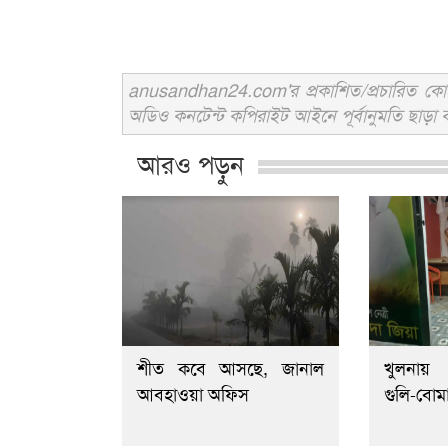
anusandhan24.com'র প্রকাশিত/প্রচারিত কোনো 
অডিও কনটেন্ট কপিরাইট আইনে পূর্বানুমতি ছাড়া ব
আরও পড়ুন
শীত কবে আসছে, জানাল
খুলনায়
আবহাওয়া অফিস
গুলি-বোম