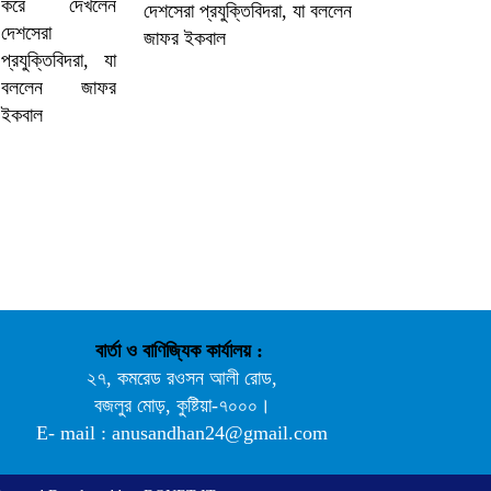
দেশসেরা প্রযুক্তিবিদরা, যা বললেন
জাফর ইকবাল
বার্তা ও বাণিজ্যিক কার্যালয় :
২৭, কমরেড রওসন আলী রোড,
বজলুর মোড়, কুষ্টিয়া-৭০০০।
E- mail : anusandhan24@gmail.com