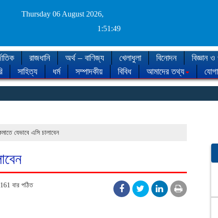
Thursday 06 August 2026,
1:51:50
জাতিক
রাজধানি
অর্থ – বাণিজ্য
খেলাধুলা
বিনোদন
বিজ্ঞান ও 
ি
সাহিত্য
ধর্ম
সম্পাদকীয়
বিবিধ
আমাদের তথ্য
যোগ
◈ 
 কমাতে যেভাবে এসি চালাবেন
লাবেন
161 বার পঠিত