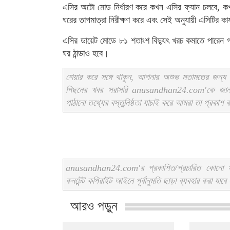
এসির অটো মোড নির্ধারণ করে কখন এসির ফ্যান চলবে, কখ
ঘরের তাপমাত্রা নিরীক্ষণ করে এবং সেই অনুযায়ী এসিটির কার্
এসির ডায়েট মোডে ৮১ শতাংশ বিদ্যুৎ খরচ কমাতে পারেন গ
ঘর ঠান্ডাও হবে।
শেয়ার করে সঙ্গে থাকুন, আপনার অশুভ মতামতের জন্য স
পিছনের খবর সরাসরি anusandhan24.com'কে জ
পাঠানো তথ্যের বস্তুনিষ্ঠতা যাচাই করে আমরা তা প্রকাশ
anusandhan24.com'র প্রকাশিত/প্রচারিত কোনো সং
কনটেন্ট কপিরাইট আইনে পূর্বানুমতি ছাড়া ব্যবহার করা যাবে
আরও পড়ুন