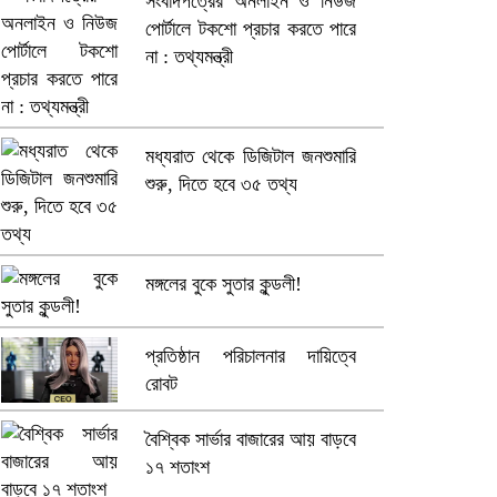
সংবাদপত্রের অনলাইন ও নিউজ
পোর্টালে টকশো প্রচার করতে পারে
ভারতে ভয়াবহ সড়ক দুর্ঘটনা, নিহত
না : তথ্যমন্ত্রী
১৫
হলিউডে নতুন প্রেমের গুঞ্জন
মধ্যরাত থেকে ডিজিটাল জনশুমারি
শুরু, দিতে হবে ৩৫ তথ্য
মঙ্গলের বুকে সুতার কুন্ডলী!
প্রতিষ্ঠান পরিচালনার দায়িত্বে
রোবট
বৈশ্বিক সার্ভার বাজারের আয় বাড়বে
১৭ শতাংশ