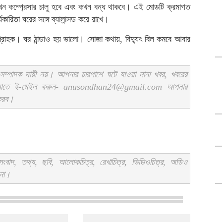
ন কম্প্রেসার চালু হবে এবং কখন বন্ধ থাকবে। এই মোডটি ক্রমাগত
যকারিতা ঘরের সঙ্গে ব্যালান্সড করে রাখে।
্রাহক। ঘর ঠান্ডাও হয় ভালো। সোজা কথায়, বিদ্যুৎ বিল কমবে আবার
ম্পাদক দায়ী নয়। আপনার চারপাশে ঘটে যাওয়া নানা খবর, খবরের
ানাতে ই-মেইল করুন- anusondhan24@gmail.com আপনার
 করব।
বাদ, তথ্য, ছবি, আলোকচিত্র, রেখাচিত্র, ভিডিওচিত্র, অডিও
 না।