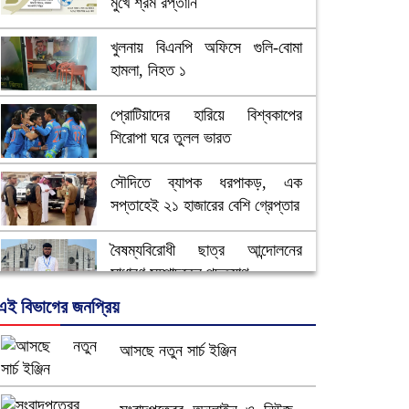
মুখে শ্রম রপ্তানি
খুলনায় বিএনপি অফিসে গুলি-বোমা
হামলা, নিহত ১
প্রোটিয়াদের হারিয়ে বিশ্বকাপের
শিরোপা ঘরে তুলল ভারত
সৌদিতে ব্যাপক ধরপাকড়, এক
সপ্তাহেই ২১ হাজারের বেশি গ্রেপ্তার
বৈষম্যবিরোধী ছাত্র আন্দোলনের
সাধারণ সম্পাদকের পদত্যাগ
এই বিভাগের জনপ্রিয়
ভিউ বাড়াতে রাম দা হাতে ফেসবুকে
ভিডিও পোস্ট শিক্ষকের
আসছে নতুন সার্চ ইঞ্জিন
আ.লীগ ও জাপার ৯ নেতা কারাগারে