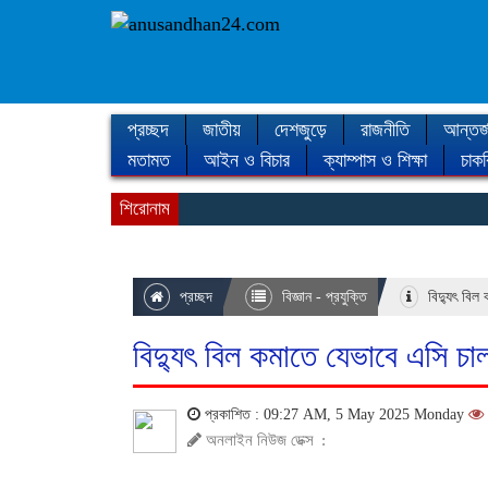
প্রচ্ছদ
জাতীয়
দেশজুড়ে
রাজনীতি
আন্তর্
মতামত
আইন ও বিচার
ক্যাম্পাস ও শিক্ষা
চাকর
শিরোনাম
প্রচ্ছদ
বিজ্ঞান - প্রযুক্তি
বিদ্যুৎ বিল
বিদ্যুৎ বিল কমাতে যেভাবে এসি চা
প্রকাশিত : 09:27 AM, 5 May 2025 Monday
অনলাইন নিউজ ডেক্স
: