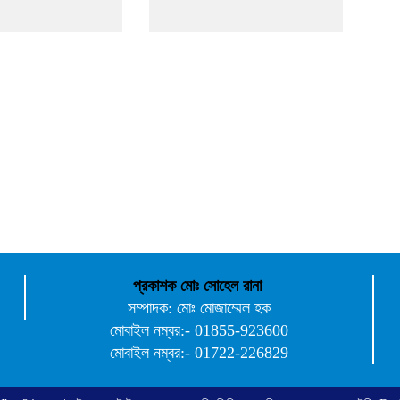
প্রকাশক মোঃ সোহেল রানা
সম্পাদক: মোঃ মোজাম্মেল হক
মোবাইল নম্বর:- 01855-923600
মোবাইল নম্বর:- 01722-226829