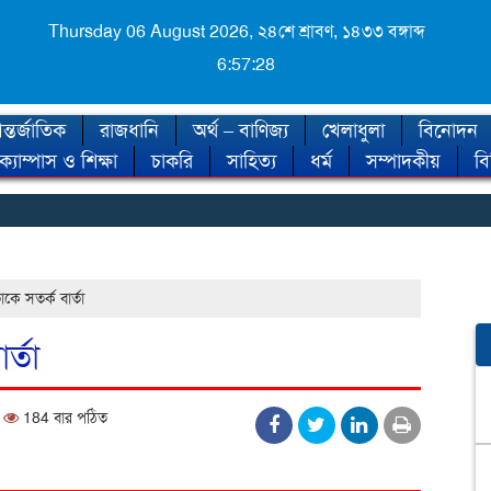
Thursday 06 August 2026,
২৪শে শ্রাবণ, ১৪৩৩ বঙ্গাব্দ
6:57:29
্তর্জাতিক
রাজধানি
অর্থ – বাণিজ্য
খেলাধুলা
বিনোদন
ক্যাম্পাস ও শিক্ষা
চাকরি
সাহিত্য
ধর্ম
সম্পাদকীয়
ব
◈ শ
ে সতর্ক বার্তা
্তা
y
184 বার পঠিত