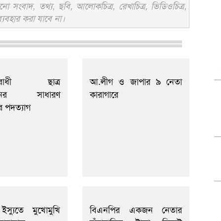
সংবাদ, তথ্য, ছবি, আলোকচিত্র, রেখাচিত্র, ভিডিওচিত্র,
্যবহার করা যাবে না।
বিরোধী ছাত্র
আ.লীগ ও জাপার ৯ নেতা
লনের সাধারণ
কারাগারে
র পদত্যাগ
স্যুতে মুখোমুখি
বিএনপির একজন নেতার