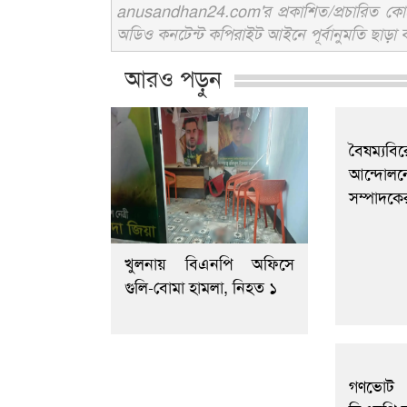
anusandhan24.com'র প্রকাশিত/প্রচারিত কোনো 
অডিও কনটেন্ট কপিরাইট আইনে পূর্বানুমতি ছাড়া ব
আরও পড়ুন
বৈষম্য
আন্দো
সম্পাদকে
খুলনায় বিএনপি অফিসে
গুলি-বোমা হামলা, নিহত ১
গণভোট ই