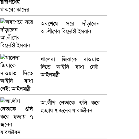
কারাগারে
ভারতে ভয়াবহ সড়ক দুর্ঘটনা,
অবশেষে সরে দাঁড়ালেন
নিহত ১৫
আ.লীগের বিদ্রোহী ইমরান
হলিউডে নতুন প্রেমের গুঞ্জন
খালেদা জিয়াকে দাওয়াত
দিতে আইনি বাধা নেই:
আইনমন্ত্রী
আ.লীগ নেতাকে গুলি করে
হত্যায় ৭ জনের যাবজ্জীবন