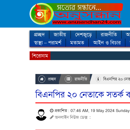
প্রচ্ছদ
জাতীয়
দেশজুড়ে
রাজনীতি
আন
স্বাস্থ্য – পরামর্শ
মতামত
আইন ও বিচার
শিরোনাম
প্রচ্ছদ
রাজনীতি
বিএনপির ২০ নেতাক
বিএনপির ২০ নেতাকে সতর্ক বার
প্রকাশিত : 07:46 AM, 19 May 2024 Sunda
অনলাইন নিউজ ডেক্স
: