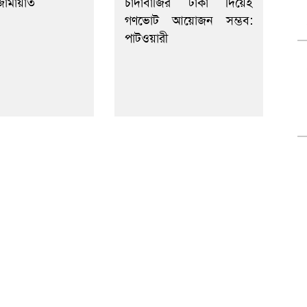
জামায়াত
চাঁদাবাজির টাকা দিয়েই
গণভোট আয়োজন সম্ভব:
পাটওয়ারী