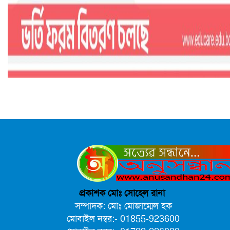
প্রকাশক মোঃ সোহেল রানা
সম্পাদক: মোঃ মোজাম্মেল হক
মোবাইল নম্বর:- 01855-923600