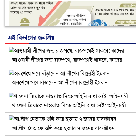
এই বিভাগের জনপ্রিয়
আওয়ামী লীগের জন্ম রাজপথে, রাজপথেই থাকবে: কাদের
নানা সংকটে রিক্রুটিং এজেন্সি, হুমকির মুখে শ্রম রপ্তানি
অবশেষে সরে দাঁড়ালেন আ.লীগের বিদ্রোহী ইমরান
খালেদা জিয়াকে দাওয়াত দিতে আইনি বাধা নেই: আইনমন্ত্রী
আ.লীগ নেতাকে গুলি করে হত্যায় ৭ জনের যাবজ্জীবন