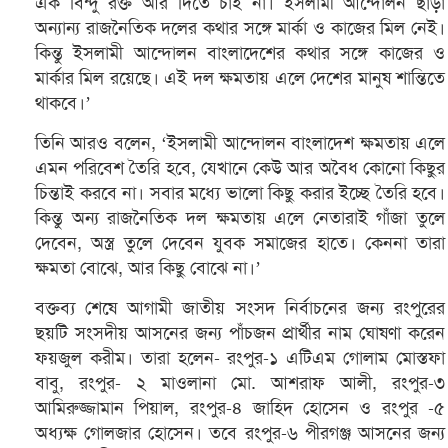
এক বিন্দু রক্ত আর দিতে চাই না। ইসলামী আন্দোলন ছাড়া
অন্যান্য রাজনৈতিক দলের কথার সঙ্গে মার্কা ও কাজের মিল নেই।
কিন্তু ইসলামী আন্দোলন বাংলাদেশের কথার সঙ্গে কাজের ও
মার্কার মিল রয়েছে। এই দল ক্ষমতায় এলে দেশের মানুষ শান্তিতে
থাকবে।’
তিনি আরও বলেন, ‘ইসলামী আন্দোলন বাংলাদেশ ক্ষমতায় এলে
এমন পরিবেশ তৈরি হবে, যেখানে কেউ আর অবৈধ কোনো কিছুর
চিন্তাই করবে না। সবার মধ্যে ভালো কিছু করার ইচ্ছে তৈরি হবে।
কিন্তু অন্য রাজনৈতিক দল ক্ষমতায় এলে নেতারাই গাঁজা তুলে
দেবেন, অস্ত্র তুলে দেবেন যুবক সমাজের হাতে। কেননা তারা
ক্ষমতা বোঝে, আর কিছু বোঝে না।’
বক্তব্য শেষে আগামী জাতীয় সংসদ নির্বাচনের জন্য রংপুরের
ছয়টি সংসদীয় আসনের জন্য পাঁচজন প্রার্থীর নাম ঘোষণা করেন
ফয়জুল করীম। তারা হলেন- রংপুর-১ এটিএম গোলাম মোস্তফা
বাবু, রংপুর- ২ মাওলানা মো. আশরাফ আলী, রংপুর-৩
আমিরুজ্জামান পিয়াল, রংপুর-৪ জাহিদ হোসেন ও রংপুর -৫
অধ্যক্ষ গোলজার হোসেন। তবে রংপুর-৬ পীরগঞ্জ আসনের জন্য