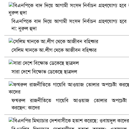
খুলনায় বিএনপি অফিসে গুলি-বোমা হামলা, নিহত ১
বিএনপিকে বাদ দিয়ে আগামী সংসদ নির্বাচন গ্রহণযোগ্য হবে
না: নুরুল হুদা
সেলিম খানকে আ.লীগ থেকে আজীবন বহিষ্কার
সারা দেশে বিক্ষোভ ডেকেছে ছাত্রদল
প্রোটিয়াদের হারিয়ে বিশ্বকাপের শিরোপা ঘরে তুলল ভারত
ফখরুল রাজনীতিতে গায়েবি আওয়াজ তোলার অপচেষ্টা
করছেন: কাদের