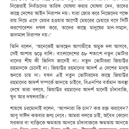
নিজেরাই নির্বাচনের তারিখ ঘোষণা করার ঘোষণা দেন, তাদের
কাছে দেশের আইন নিরাপদ নয়। যারা জোর করে নিজেদের পক্ষে
রায় নিয়ে এসে মেয়র হওয়ার আগেই মেয়রের চেয়ারে বসে সিটি
করপোরেশন দখল করে, তাদের কাছে মানুষের মান-সম্মান,
জানমাল নিরাপদ নয়।’
তিনি বলেন, ‘অনেকেই ভাবছেন আগামীতে অমুক দল আসবে,
সেই আশায় গুড়ে বালি। বাংলাদেশের ৩৮ শতাংশ নতুন ভোটার
ধানের শীষ কী জিনিস জানেই না। নতুন ভোটাররা জিয়াউর
রহমানকে চেনেই না। জিয়াউর রহমানের আদর্শ এ দেশের মানুষ
শুনতে চায় না। যখন এই নতুন ভোটারদের কাছে জিয়াউর
রহমানের আদর্শ সম্পর্কে জানতে চাইবে, বিএনপির বর্তমান অবস্থা
দেখে তারা বলবে, জিয়াউর রহমানের আদর্শ মানেই চাঁদাবাজি,
খুন আর দখলবাজি।’
শায়খে চরমোনাই বলেন, ‘আপনারা কি চান? কত রক্ত ঝরাবেন?
আবু সাঈদ কতবার জন্ম নেবে। আমরা বলতে চাই, অবৈধ কোনো
সরকার বা ব্যক্তিকে ক্ষমতায় আনতে চাঁদাবাজকে ক্ষমতায় আনতে