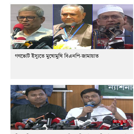
গণভোট ইস্যুতে মুখোমুখি বিএনপি-জামায়াত