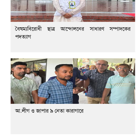
বৈষম্যবিরোধী ছাত্র আন্দোলনের সাধারণ সম্পাদকের
পদত্যাগ
আ.লীগ ও জাপার ৯ নেতা কারাগারে