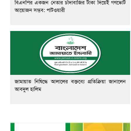
বিএনপির একজন নেতার চাঁদাবাজির টাকা দিয়েই গণভোট
আয়োজন সম্ভব: পাটওয়ারী
জামায়াত নিষিদ্ধে আলালের বক্তব্যে প্রতিক্রিয়া জানালেন
আবদুল হালিম