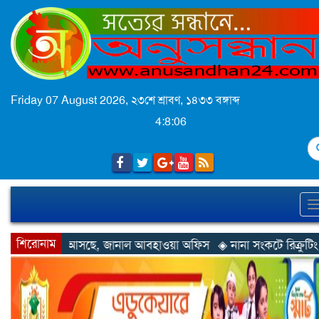
Friday 07 August 2026,
২৩শে শ্রাবণ, ১৪৩৩ বঙ্গাব্দ
4:8:08
S
শিরোনাম
ানাল আবহাওয়া অফিস
◈ নানা সংকটে রিক্রুটিং এজেন্সি, হুমকির মুখে শ্রম 