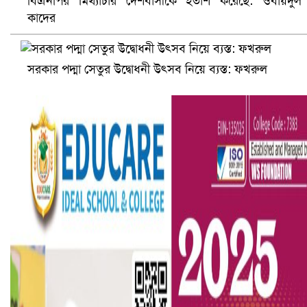
বিএনপির মিথ্যাচার দেশবাসীকে হতাশ করেছে: ওবায়দুল
কাদের
সরকার পদ্মা সেতুর উদ্বোধনী উৎসব নিয়ে ব্যস্ত: ফখরুল
সৌদিতে ব্যাপক ধরপাকড়, এক সপ্তাহেই ২১ হাজারের বেশি গ্রেপ্তা