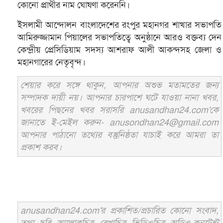
কোনো প্রাথীর নাম ঘোষণা করেননি।
ইসলামী আন্দোলন বাংলাদেশের রংপুর মহানগর শাখার সভাপতি
আমিরুজ্জামান পিয়ালের সভাপতিত্বে অনুষ্ঠানে আরও বক্তব্য দেন
কেন্দ্রীয় প্রেসিডিয়াম সদস্য আশরাফ আলী আকন্দসহ জেলা ও
মহানগারের নেতৃবৃন্দ।
শেয়ার করে সঙ্গে থাকুন, আপনার অশুভ মতামতের জন্য
সম্পাদক দায়ী নয়। আপনার চারপাশে ঘটে যাওয়া নানা খবর,
খবরের পিছনের খবর সরাসরি anusandhan24.com'কে
জানাতে ই-মেইল করুন- anusondhan24@gmail.com
আপনার পাঠানো তথ্যের বস্তুনিষ্ঠতা যাচাই করে আমরা তা
প্রকাশ করব।
anusandhan24.com'র প্রকাশিত/প্রচারিত কোনো সংবাদ,
তথ্য, ছবি, আলোকচিত্র, রেখাচিত্র, ভিডিওচিত্র, অডিও কনটেন্ট