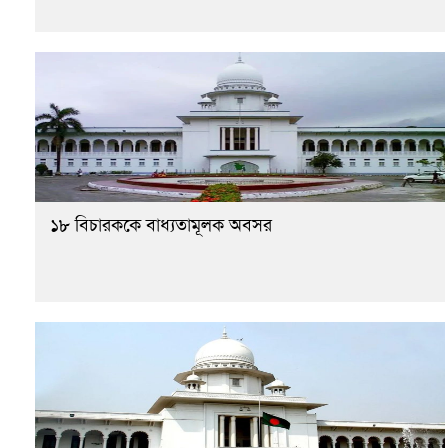
১৮ বিচারককে বাধ্যতামূলক অবসর