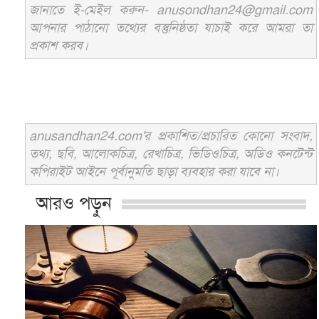
জানাতে ই-মেইল করুন- anusondhan24@gmail.com
আপনার পাঠানো তথ্যের বস্তুনিষ্ঠতা যাচাই করে আমরা তা
প্রকাশ করব।
anusandhan24.com'র প্রকাশিত/প্রচারিত কোনো সংবাদ,
তথ্য, ছবি, আলোকচিত্র, রেখাচিত্র, ভিডিওচিত্র, অডিও কনটেন্ট
কপিরাইট আইনে পূর্বানুমতি ছাড়া ব্যবহার করা যাবে না।
আরও পড়ুন