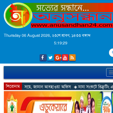
Thursday 06 August 2026,
২৩শে শ্রাবণ, ১৪৩৩ বঙ্গাব্দ
5:19:32
S
শিরোনাম
 আবহাওয়া অফিস
◈ নানা সংকটে রিক্রুটিং এজেন্সি, হুমকির মুখে শ্রম রপ্তা