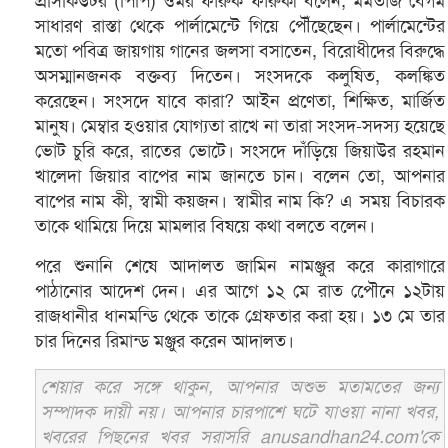
প্রসিকিউটর (পিপি) ওমর ফারুক ফারুকী বলেন, মমতাজ বেগম
সাধারণ রাস্তা থেকে পার্লামেন্টে গিয়ে পৌঁছেছেন। পার্লামেন্টের
মতো পবিত্র জায়গায় গানের জলসা বসাতেন, বিরোধীদের বিরুদ্ধে
অসম্মানজনক বক্তব্য দিতেন। সংসদকে কলুষিত, কলঙ্কিত
করেছেন। সংসদে যাবে কারা? আইন প্রণেতা, শিক্ষিত, মার্জিত
মানুষ। মেম্বার হওয়ার যোগ্যতা রাখে না তারা সংসদ-সদস্য হয়েছে
ভোট চুরি করে, রাতের ভোটে। সংসদে দাঁড়িয়ে জিয়াউর রহমান
খালেদা জিয়ার বাপের নাম জানতে চান। বলেন তো, আপনার
বাপের নাম কী, স্বামী কয়জন। স্বামীর নাম কি? এ সময় বিচারক
তাকে থামিয়ে দিয়ে মামলার বিষয়ে কথা বলতে বলেন।
পরে শুনানি শেষে আদালত জামিন নামঞ্জুর করে কারাগারে
পাঠানোর আদেশ দেন। এর আগে ১২ মে রাত পেৌনে ১২টায়
রাজধানীর ধানমন্ডি থেকে তাকে গ্রেফতার করা হয়। ১৩ মে তার
চার দিনের রিমান্ড মঞ্জুর করেন আদালত।
শেয়ার করে সঙ্গে থাকুন, আপনার অশুভ মতামতের জন্য
সম্পাদক দায়ী নয়। আপনার চারপাশে ঘটে যাওয়া নানা খবর,
খবরের পিছনের খবর সরাসরি anusandhan24.com'কে