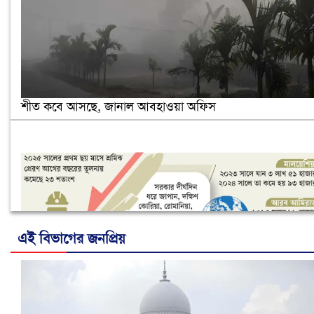
শীত কবে আসছে, জানাল আবহাওয়া অফিস
এই বিভাগের জনপ্রিয়
নানা সংকটে রিক্রুটিং এজেন্সি, হুমকির মুখে শ্রম রপ্তানি