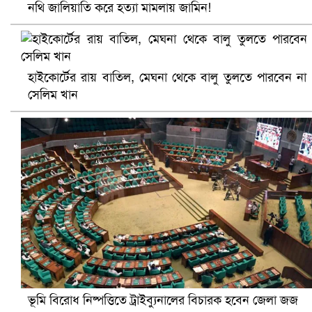
নথি জালিয়াতি করে হত্যা মামলায় জামিন!
প্রোটিয়াদের হারিয়ে বিশ্বকাপের শিরোপা ঘরে তুলল ভারত
হাইকোর্টের রায় বাতিল, মেঘনা থেকে বালু তুলতে পারবেন না
সেলিম খান
সৌদিতে ব্যাপক ধরপাকড়, এক সপ্তাহেই ২১ হাজারের বেশি গ্রেপ্তা
ভূমি বিরোধ নিষ্পত্তিতে ট্রাইব্যুনালের বিচারক হবেন জেলা জজ