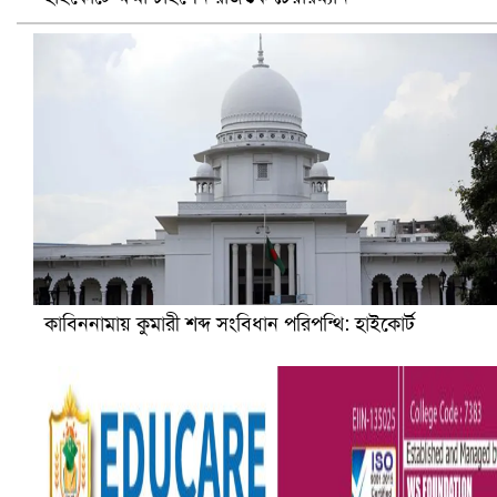
ভারতে ভয়াবহ সড়ক দুর্ঘটনা, নিহত ১৫
কাবিননামায় কুমারী শব্দ সংবিধান পরিপন্থি: হাইকোর্ট