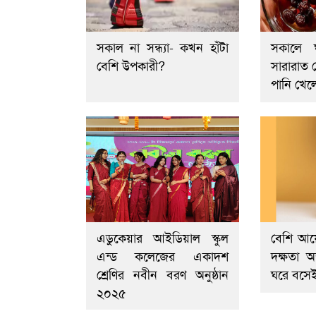
সকাল না সন্ধ্যা- কখন হাঁটা
সকালে 
বেশি উপকারী?
সারারাত
পানি খেল
এডুকেয়ার আইডিয়াল স্কুল
বেশি আয়
এন্ড কলেজের একাদশ
দক্ষতা 
শ্রেণির নবীন বরণ অনুষ্ঠান
ঘরে বসে
২০২৫