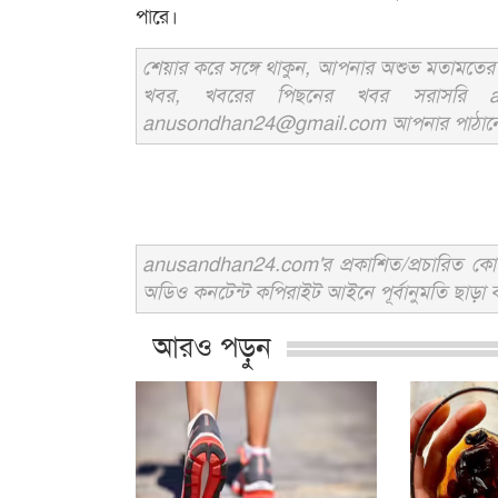
পারে।
শেয়ার করে সঙ্গে থাকুন, আপনার অশুভ মতামতের জ
খবর, খবরের পিছনের খবর সরাসরি an
anusondhan24@gmail.com আপনার পাঠানো তথ্য
anusandhan24.com'র প্রকাশিত/প্রচারিত কোনো 
অডিও কনটেন্ট কপিরাইট আইনে পূর্বানুমতি ছাড়া ব
আরও পড়ুন