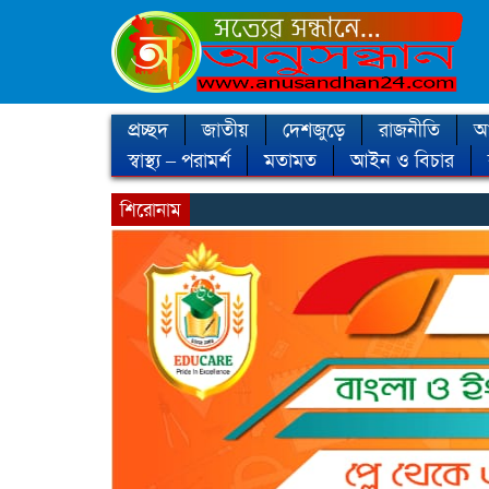
প্রচ্ছদ
জাতীয়
দেশজুড়ে
রাজনীতি
আন
স্বাস্থ্য – পরামর্শ
মতামত
আইন ও বিচার
শিরোনাম