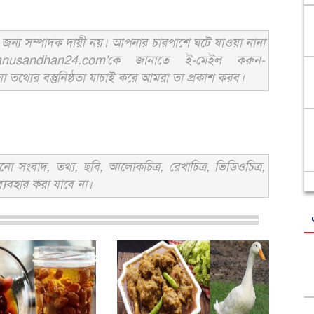
ন্য সম্পাদক দায়ী নয়। আপনার চারপাশে ঘটে যাওয়া নানা
usandhan24.com'কে জানাতে ই-মেইল করুন-
ের বস্তুনিষ্ঠতা যাচাই করে আমরা তা প্রকাশ করব।
সংবাদ, তথ্য, ছবি, আলোকচিত্র, রেখাচিত্র, ভিডিওচিত্র,
্যবহার করা যাবে না।