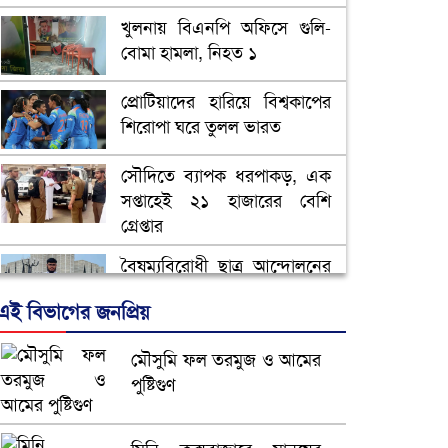
খুলনায় বিএনপি অফিসে গুলি-
বোমা হামলা, নিহত ১
প্রোটিয়াদের হারিয়ে বিশ্বকাপের
শিরোপা ঘরে তুলল ভারত
সৌদিতে ব্যাপক ধরপাকড়, এক
সপ্তাহেই ২১ হাজারের বেশি
গ্রেপ্তার
বৈষম্যবিরোধী ছাত্র আন্দোলনের
সাধারণ সম্পাদকের পদত্যাগ
এই বিভাগের জনপ্রিয়
ভিউ বাড়াতে রাম দা হাতে
মৌসুমি ফল তরমুজ ও আমের
ফেসবুকে ভিডিও পোস্ট শিক্ষকের
পুষ্টিগুণ
আ.লীগ ও জাপার ৯ নেতা
কারাগারে