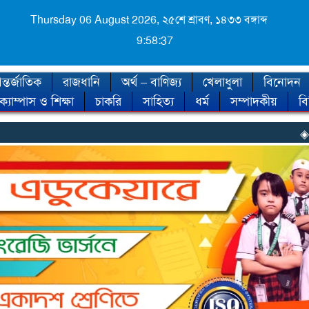
Thursday 06 August 2026,
২৫শে শ্রাবণ, ১৪৩৩ বঙ্গাব্দ
9:58:39
্তর্জাতিক
রাজধানি
অর্থ – বাণিজ্য
খেলাধুলা
বিনোদন
ক্যাম্পাস ও শিক্ষা
চাকরি
সাহিত্য
ধর্ম
সম্পাদকীয়
ব
◈ শীত কবে আসছে, জ