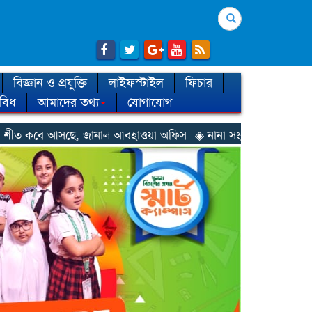
Search
বিজ্ঞান ও প্রযুক্তি
লাইফস্টাইল
ফিচার
িবিধ
আমাদের তথ্য
যোগাযোগ
ানাল আবহাওয়া অফিস
◈ নানা সংকটে রিক্রুটিং এজেন্সি, হুমকির মুখে শ্রম 