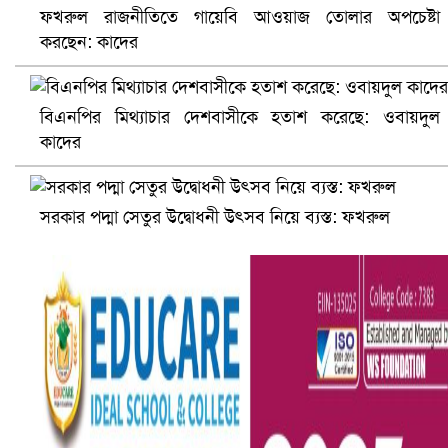
প্রোটিয়াদের হারিয়ে বিশ্বকাপের শিরোপা ঘরে তুলল ভারত
ফখরুল রাজনীতিতে গায়েবি আওয়াজ তোলার অপচেষ্টা
করছেন: কাদের
বিএনপির মিথ্যাচার দেশবাসীকে হতাশ করেছে: ওবায়দুল
কাদের
সরকার পদ্মা সেতুর উদ্বোধনী উৎসব নিয়ে ব্যস্ত: ফখরুল
সৌদিতে ব্যাপক ধরপাকড়, এক সপ্তাহেই ২১ হাজারের বেশি গ্রেপ্তা