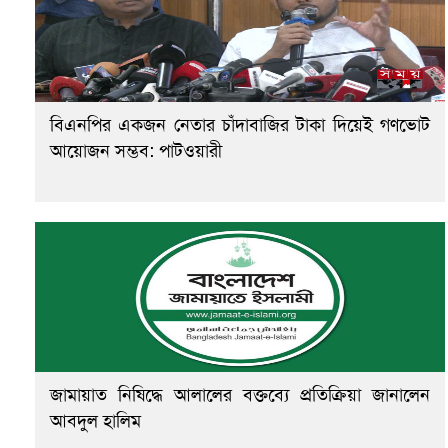
বিএনপির একজন নেতার চাঁদাবাজির টাকা দিয়েই গণভোট
আয়োজন সম্ভব: পাটওয়ারী
জামায়াত নিষিদ্ধে আলালের বক্তব্যে প্রতিক্রিয়া জানালেন
আবদুল হালিম