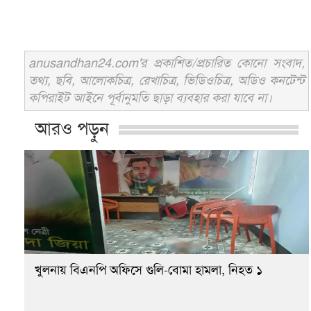
anusandhan24.com'র প্রকাশিত/প্রচারিত কোনো সংবাদ,
তথ্য, ছবি, আলোকচিত্র, রেখাচিত্র, ভিডিওচিত্র, অডিও কনটেন্ট
কপিরাইট আইনে পূর্বানুমতি ছাড়া ব্যবহার করা যাবে না।
আরও পড়ুন
খুলনায় বিএনপি অফিসে গুলি-বোমা হামলা, নিহত ১