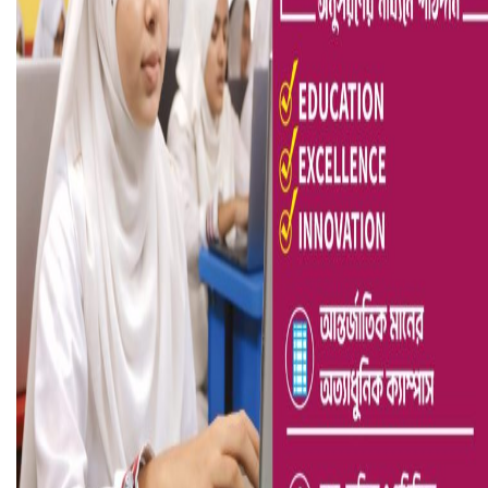
আ.লীগ ও জাপার ৯ নেতা কারাগারে