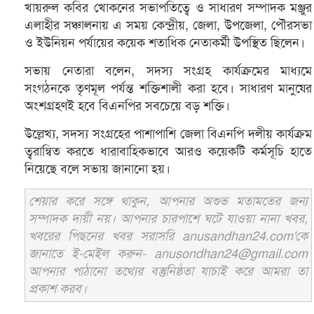
খায়রুল কবির খোকনের সভাপতিত্বে ও সাধারণ সম্পাদক মঞ্জুর
এলাহীর সঞ্চালনায় এ সময় কেন্দ্রীয়, জেলা, উপজেলা, পৌরসভা
ও ইউনিয়ন পর্যায়ের কয়েক শতাধিক নেতাকর্মী উপস্থিত ছিলেন।
সভায় নেতারা বলেন, সদস্য সংগ্রহ কার্যক্রমের মাধ্যমে
সংগঠনকে তৃণমূল পর্যন্ত শক্তিশালী করা হবে। সাধারণ মানুষের
অংশগ্রহণই হবে বিএনপির সবচেয়ে বড় শক্তি।
উল্লেখ্য, সদস্য সংগ্রহের পাশাপাশি জেলা বিএনপি দলীয় কার্যক্রম
ত্বরান্বিত করতে ধারাবাহিকভাবে আরও কয়েকটি কর্মসূচি হাতে
নিয়েছে বলে সভায় জানানো হয়।
শেয়ার করে সঙ্গে থাকুন, আপনার অশুভ মতামতের জন্য
সম্পাদক দায়ী নয়। আপনার চারপাশে ঘটে যাওয়া নানা খবর,
খবরের পিছনের খবর সরাসরি anusandhan24.com'কে
জানাতে ই-মেইল করুন- anusondhan24@gmail.com
আপনার পাঠানো তথ্যের বস্তুনিষ্ঠতা যাচাই করে আমরা তা
প্রকাশ করব।