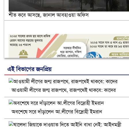
শীত কবে আসছে, জানাল আবহাওয়া অফিস
এই বিভাগের জনপ্রিয়
আওয়ামী লীগের জন্ম রাজপথে, রাজপথেই থাকবে: কাদের
নানা সংকটে রিক্রুটিং এজেন্সি, হুমকির মুখে শ্রম রপ্তানি
অবশেষে সরে দাঁড়ালেন আ.লীগের বিদ্রোহী ইমরান