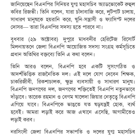
জানিয়েছেন বিএনপির সিনিয়র যুগ্ম মহাসচিব অ্যাডভোকেট রুহুল
কবির রিজভী। তিনি বলেন, যারা চাঁদাবাজি করে, লুটপাট চালায়,
সাধারণ মানুষকে হয়রানি করে, খুনি-সন্ত্রাসী ও ফ্যাসিস্ট দলের
দোসর— তারা বিএনপির সদস্য হতে পারবে না।
বুধবার (২৯ অক্টোবর) দুপুরে মাধবদীর হেরিটেজ রিসোর্ট
মিলনায়তনে জেলা বিএনপি আয়োজিত সদস্য সংগ্রহ কর্মসূচিতে
প্রধান অতিথির বক্তব্যে তিনি এ কথা বলেন।
তিনি আরও বলেন, বিএনপি হবে একটি সুসংগঠিত ও
আদর্শভিত্তিক রাজনৈতিক দল। এই দলে যোগ দেবেন শিক্ষক,
চাকরিজীবী, রিকশাচালক, ক্ষুদ্র ব্যবসায়ী ও সাধারণ মানুষ।
বিএনপি জনগণের দল, জনগণের শক্তিতেই বিএনপি নতুনভাবে
দাঁড়াবে। তারেক রহমান ও বেগম খালেদা জিয়ার নেতৃত্বে বিএনপি
এগিয়ে যাবে। বিএনপিকে ভাঙতে যত ষড়যন্ত্রই হোক, ব্যর্থ
হবেই। আমরা লড়াই করে আজ এখানে এসেছি, আগামীতেও
লড়াই করব।
নরসিংদী জেলা বিএনপির সভাপতি ও দলের যুগ্ম মহাসচিব