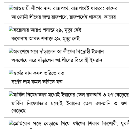
আওয়ামী লীগের জন্ম রাজপথে, রাজপথেই থাকবে: কাদের
করোনায় আরও শনাক্ত ২৯, মৃত্যু নেই
প্রোটিয়াদের হারিয়ে বিশ্বকাপের শিরোপা ঘরে তুলল ভারত
অবশেষে সরে দাঁড়ালেন আ.লীগের বিদ্রোহী ইমরান
স্বর্ণের দাম কমল ভরিতে যত
মার্কিন নিষেধাজ্ঞার মধ্যেই ইরানের তেল রফতানি ৩ গুণ
বেড়েছে