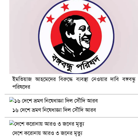
নানা সংকটে রিক্রুটিং এজেন্সি, হুমকির মুখে শ্রম রপ্তানি
ইমতিয়াজ আহমেদের বিরুদ্ধে ব্যবস্থা নেওয়ার দাবি বঙ্গবন্ধু
পরিষদের
খুলনায় বিএনপি অফিসে গুলি-বোমা হামলা, নিহত ১
১৬ দেশে ভ্রমণ নিষেধাজ্ঞা দিল সৌদি আরব
দেশে করোনায় আরও ৩ জনের মৃত্যু