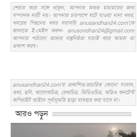
শেয়ার করে সঙ্গে থাকুন, আপনার অশুভ মতামতের জন্য
সম্পাদক দায়ী নয়। আপনার চারপাশে ঘটে যাওয়া নানা খবর,
খবরের পিছনের খবর সরাসরি anusandhan24.com'কে
জানাতে ই-মেইল করুন- anusondhan24@gmail.com
আপনার পাঠানো তথ্যের বস্তুনিষ্ঠতা যাচাই করে আমরা তা
প্রকাশ করব।
anusandhan24.com'র প্রকাশিত/প্রচারিত কোনো সংবাদ,
তথ্য, ছবি, আলোকচিত্র, রেখাচিত্র, ভিডিওচিত্র, অডিও কনটেন্ট
কপিরাইট আইনে পূর্বানুমতি ছাড়া ব্যবহার করা যাবে না।
আরও পড়ুন