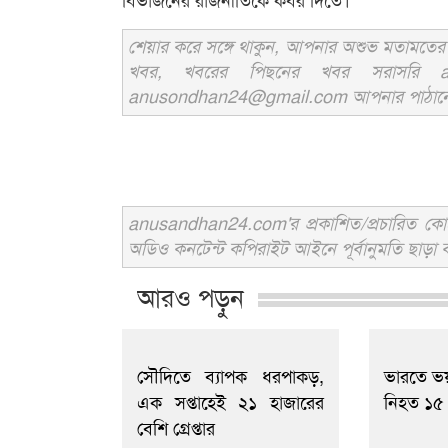
বিভাজনের রাজনীতিকে কবর দিতে।’
শেয়ার করে সঙ্গে থাকুন, আপনার অশুভ মতামতের জ
খবর, খবরের পিছনের খবর সরাসরি an
anusondhan24@gmail.com আপনার পাঠানো তথ্য
anusandhan24.com'র প্রকাশিত/প্রচারিত কোনো 
অডিও কনটেন্ট কপিরাইট আইনে পূর্বানুমতি ছাড়া ব
আরও পড়ুন
সৌদিতে ব্যাপক ধরপাকড়,
ভারতে ভয়
এক সপ্তাহেই ২১ হাজারের
নিহত ১৫
বেশি গ্রেপ্তার