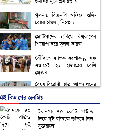
হুমকির মুখে শ্রম রপ্তানি
খুলনায় বিএনপি অফিসে গুলি-
বোমা হামলা, নিহত ১
প্রোটিয়াদের হারিয়ে বিশ্বকাপের
শিরোপা ঘরে তুলল ভারত
সৌদিতে ব্যাপক ধরপাকড়, এক
সপ্তাহেই ২১ হাজারের বেশি
গ্রেপ্তার
বৈষম্যবিরোধী ছাত্র আন্দোলনের
সাধারণ সম্পাদকের পদত্যাগ
এই বিভাগের জনপ্রিয়
ভিউ বাড়াতে রাম দা হাতে
ইরানকে ৪০ কোটি পাউন্ড
ফেসবুকে ভিডিও পোস্ট শিক্ষকের
দিয়ে দুই বন্দিকে ছাড়িয়ে নিল
যুক্তরাজ্য
আ.লীগ ও জাপার ৯ নেতা