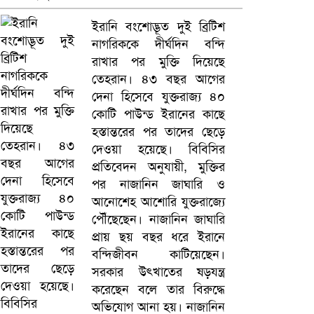
ইরানি বংশোদ্ভূত দুই ব্রিটিশ
নাগরিককে দীর্ঘদিন বন্দি
রাখার পর মুক্তি দিয়েছে
তেহরান। ৪৩ বছর আগের
দেনা হিসেবে যুক্তরাজ্য ৪০
কোটি পাউন্ড ইরানের কাছে
হস্তান্তরের পর তাদের ছেড়ে
দেওয়া হয়েছে। বিবিসির
প্রতিবেদন অনুযায়ী, মুক্তির
পর নাজানিন জাঘারি ও
আনোশেহ আশোরি যুক্তরাজ্যে
পৌঁছেছেন। নাজানিন জাঘারি
প্রায় ছয় বছর ধরে ইরানে
বন্দিজীবন কাটিয়েছেন।
সরকার উৎখাতের ষড়যন্ত্র
করেছেন বলে তার বিরুদ্ধে
অভিযোগ আনা হয়। নাজানিন