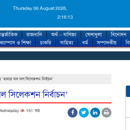
Thursday 06 August 2026,
2:16:14
্তর্জাতিক
রাজধানি
অর্থ – বাণিজ্য
খেলাধুলা
বিনোদন
ক্যাম্পাস ও শিক্ষা
চাকরি
সাহিত্য
ধর্ম
সম্পাদকীয়
ব
◈ শীত 
র ‘মাদার অব অল সিলেকশন নির্বাচন’
অল সিলেকশন নির্বাচন’
 Wednesday
151 বার