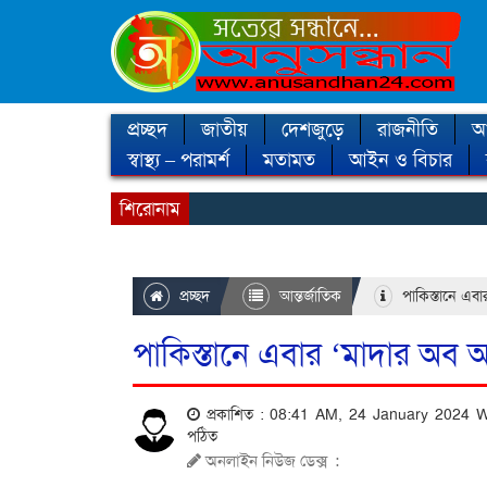
প্রচ্ছদ
জাতীয়
দেশজুড়ে
রাজনীতি
আন
স্বাস্থ্য – পরামর্শ
মতামত
আইন ও বিচার
শিরোনাম
প্রচ্ছদ
আন্তর্জাতিক
পাকিস্তানে এবা
পাকিস্তানে এবার ‘মাদার অব 
প্রকাশিত : 08:41 AM, 24 January 2024
পঠিত
অনলাইন নিউজ ডেক্স
: