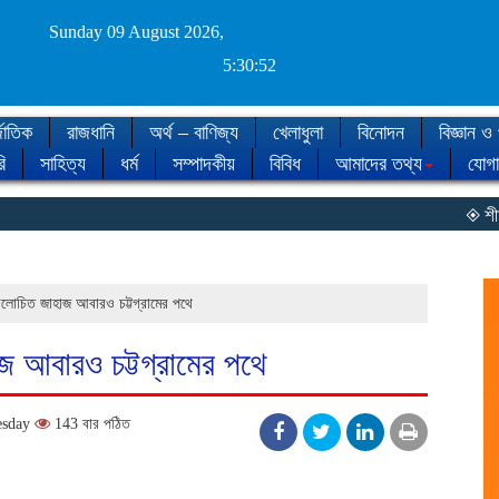
Sunday 09 August 2026,
5:30:53
জাতিক
রাজধানি
অর্থ – বাণিজ্য
খেলাধুলা
বিনোদন
বিজ্ঞান ও 
ি
সাহিত্য
ধর্ম
সম্পাদকীয়
বিবিধ
আমাদের তথ্য
যোগ
◈ শীত কবে আস
লোচিত জাহাজ আবারও চট্টগ্রামের পথে
 আবারও চট্টগ্রামের পথে
esday
143 বার পঠিত