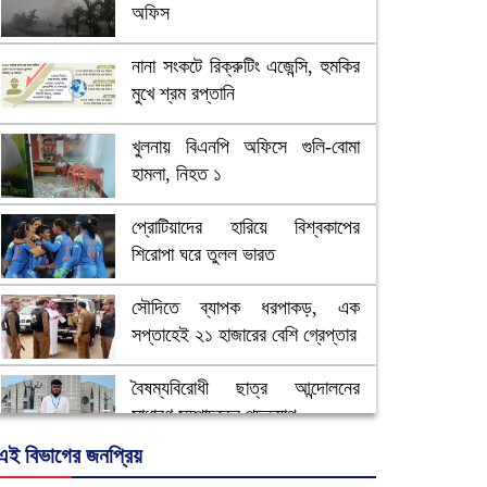
অফিস
নানা সংকটে রিক্রুটিং এজেন্সি, হুমকির
মুখে শ্রম রপ্তানি
খুলনায় বিএনপি অফিসে গুলি-বোমা
হামলা, নিহত ১
প্রোটিয়াদের হারিয়ে বিশ্বকাপের
শিরোপা ঘরে তুলল ভারত
সৌদিতে ব্যাপক ধরপাকড়, এক
সপ্তাহেই ২১ হাজারের বেশি গ্রেপ্তার
বৈষম্যবিরোধী ছাত্র আন্দোলনের
সাধারণ সম্পাদকের পদত্যাগ
এই বিভাগের জনপ্রিয়
ভিউ বাড়াতে রাম দা হাতে ফেসবুকে