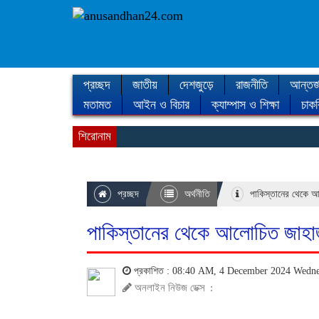
প্রচ্ছদ
জাতীয়
দেশজুড়ে
রাজনীতি
আন্তর্
মতামত
আইন ও বিচার
ক্যাম্পাস ও শিক্ষা
চাকর
শিরোনাম
প্রচ্ছদ
অর্থনীতি
পাকিস্তানের থেকে আ
পাকিস্তানের থেকে আলোচিত জাহাজ
প্রকাশিত : 08:40 AM, 4 December 2024 Wedn
অনলাইন নিউজ ডেক্স
: