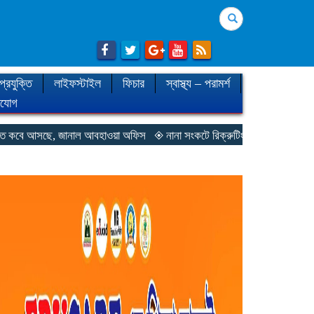
Search
প্রযুক্তি
লাইফস্টাইল
ফিচার
স্বাস্থ্য – পরামর্শ
াযোগ
ছে, জানাল আবহাওয়া অফিস
◈ নানা সংকটে রিক্রুটিং এজেন্সি, হুমকির মুখে শ্রম রপ