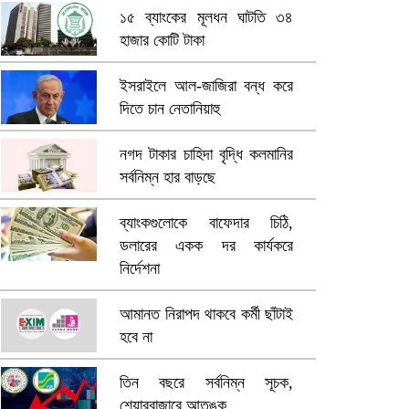
ভিডিও পোস্ট শিক্ষকের
১৫ ব্যাংকের মূলধন ঘাটতি ৩৪
হাজার কোটি টাকা
আ.লীগ ও জাপার ৯ নেতা কারাগারে
ইসরাইলে আল-জাজিরা বন্ধ করে
দিতে চান নেতানিয়াহু
ভারতে ভয়াবহ সড়ক দুর্ঘটনা, নিহত
১৫
নগদ টাকার চাহিদা বৃদ্ধি কলমানির
সর্বনিম্ন হার বাড়ছে
হলিউডে নতুন প্রেমের গুঞ্জন
ব্যাংকগুলোকে বাফেদার চিঠি,
ডলারের একক দর কার্যকরে
নির্দেশনা
আমানত নিরাপদ থাকবে কর্মী ছাঁটাই
হবে না
তিন বছরে সর্বনিম্ন সূচক,
শেয়ারবাজারে আতঙ্ক