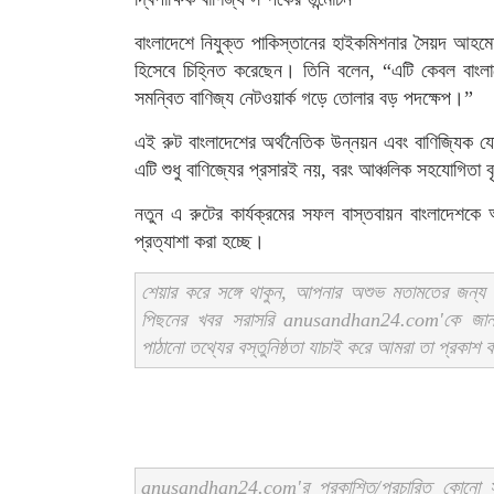
বাংলাদেশে নিযুক্ত পাকিস্তানের হাইকমিশনার সৈয়দ আহমেদ
হিসেবে চিহ্নিত করেছেন। তিনি বলেন, “এটি কেবল বাংলা
সমন্বিত বাণিজ্য নেটওয়ার্ক গড়ে তোলার বড় পদক্ষেপ।”
এই রুট বাংলাদেশের অর্থনৈতিক উন্নয়ন এবং বাণিজ্যিক যো
এটি শুধু বাণিজ্যের প্রসারই নয়, বরং আঞ্চলিক সহযোগিতা বৃদ্
নতুন এ রুটের কার্যক্রমের সফল বাস্তবায়ন বাংলাদেশকে 
প্রত্যাশা করা হচ্ছে।
শেয়ার করে সঙ্গে থাকুন, আপনার অশুভ মতামতের জন্য স
পিছনের খবর সরাসরি anusandhan24.com'কে জ
পাঠানো তথ্যের বস্তুনিষ্ঠতা যাচাই করে আমরা তা প্রকাশ
anusandhan24.com'র প্রকাশিত/প্রচারিত কোনো সং