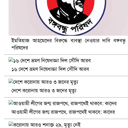
ইমতিয়াজ আহমেদের বিরুদ্ধে ব্যবস্থা নেওয়ার দাবি বঙ্গবন্ধু
পরিষদের
খুলনায় বিএনপি অফিসে গুলি-বোমা হামলা, নিহত ১
১৬ দেশে ভ্রমণ নিষেধাজ্ঞা দিল সৌদি আরব
দেশে করোনায় আরও ৩ জনের মৃত্যু
আওয়ামী লীগের জন্ম রাজপথে, রাজপথেই থাকবে: কাদের