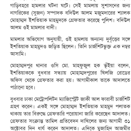
গাড়িবহরে হামলার ঘটনা ঘটে। সেই মামলায় সুশাসনের জন্য
নাগরিকের (সুজন) সম্পাদক বদিউল আলম মজুমদারের শ্যালক
মোহাম্মদ ইশতিয়াক মাহমুদকে গ্রেফতার করেছে পুলিশ। বদিউল
আলম ওই মামলার বাদী।
মামলার অভিযোগ অনুযায়ী, ওই হামলায় অন্যান্য দুর্বৃত্তের সঙ্গে
ইশতিয়াক মাহমুদও জড়িত ছিলেন। তিনি চার্জশিটভুক্ত এক নম্বর
আসামি।
মোহাম্মদপুর থানার ওসি মো. মাহফুজুল হক ভূঁইয়া বলেন,
ইশতিয়াককে বুধবার সন্ধ্যায় মোহাম্মদপুরের খিলজি রোডের
অফিস থেকে গ্রেফতার করা হয়। আগামীকাল তাকে আদালতে
পাঠানো হবে।
বুধবার ঢাকা মেট্রোপলিটন ম্যাজিস্ট্রেট জাকী আল ফারাবী চার্জশিট
গ্রহণ করেন। একই সঙ্গে মোহাম্মদ ইশতিয়াক মাহমুদ পলাতক
থাকায় তার বিরুদ্ধে গ্রেফতারি পরোয়ানা জারি করেছেন আদালত।
গ্রেফতার সংক্রান্ত তামিল প্রতিবেদন দাখিলের জন্য আগামী ৩১
অক্টোবর দিন ধার্য করেন আদালত। এদিকে মুজাহিদ আজমীর