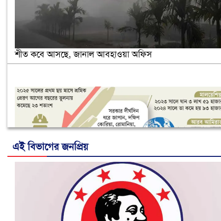
শীত কবে আসছে, জানাল আবহাওয়া অফিস
এই বিভাগের জনপ্রিয়
নানা সংকটে রিক্রুটিং এজেন্সি, হুমকির মুখে শ্রম রপ্তানি