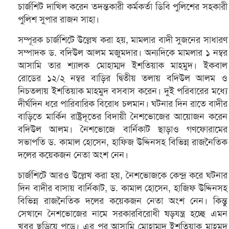
চার্জশিট দাখিল করেন তদন্তকারী কর্মকর্তা ডিবি পুলিশের সহকারী
পুলিশ সুপার রাজন সাহা।
সম্পূরক চার্জশিটে উল্লেখ করা হয়, মামলার বাদী সুজনের সাধারণ
সম্পাদক ড. বদিউল আলম মজুমদার। অন্যদিকে মামলার ১ নম্বর
আসামি তার শ্যালক মোহাম্মদ ইশতিয়াক মাহমুদ। ইকবাল
রোডের ১২/২ নম্বর বাড়ির দ্বিতীয় তলায় বদিউল আলম ও
নিচতলায় ইশতিয়াক মাহমুদ বসবাস করেন। দুই পরিবারের মধ্যে
দীর্ঘদিন ধরে পারিবারিক বিরোধ চলমান। ঘটনার দিন রাতে বাদীর
বাড়িতে মার্কিন রাষ্ট্রদূতের বিদায়ী নৈশভোজের আয়োজন করেন
বদিউল আলম। নৈশভোজে বার্নিকাট ছাড়াও গণফোরামের
সভাপতি ড. কামাল হোসেন, হাফিজ উদ্দিনসহ বিভিন্ন রাজনৈতিক
দলের কয়েকজন নেতা অংশ নেন।
চার্জশিটে আরও উল্লেখ করা হয়, নৈশভোজকে কেন্দ্র করে ঘটনার
দিন বাদীর বাসায় বার্নিকাট, ড. কামাল হোসেন, হাজিফ উদ্দিনসহ
বিভিন্ন রাজনৈতিক দলের কয়েকজন নেতা অংশ নেন। কিন্তু
সেখানে নৈশভোজের নামে সরকারবিরোধী ষড়যন্ত্র হচ্ছে এমন
খবর ছড়িয়ে পড়ে। এর পর আসামি মোহাম্মদ ইশতিয়াক মাহমুদ