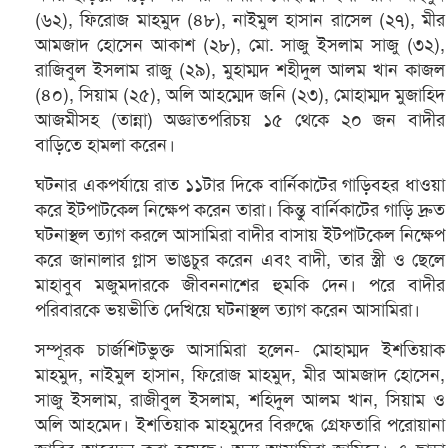
(৬২), ফিরোজ মাহমুদ (৪৮), নাইমুল হাসান রাসেল (২৭), মীর
আমজাদ হোসেন আকাশ (২৮), মো. সাজু ইসলাম সাজু (৩২),
রাজিবুল ইসলাম রাজু (২৯), মুহাম্মদ শহীদুল আলম খান কাজল
(৪০), সিয়াম (২৫), অলি আহম্মেদ জনি (২৩), মোহাম্মদ মুজাহিদ
আজমীসহ (তান্না) অজ্ঞাতপরিচয় ১৫ থেকে ২০ জন বাদীর
বাড়িতে হামলা করেন।
ঘটনার একপর্যায়ে রাত ১১টার দিকে বার্নিকাটের গাড়িবহর ধাওয়া
করে ইটপাটকেল নিক্ষেপ করেন তারা। কিন্তু বার্নিকাটের গাড়ি দ্রুত
ঘটনাস্থল ত্যাগ করলে আসামিরা বাদীর বাসায় ইটপাটকেল নিক্ষেপ
করে জানালার গ্লাস ভাঙচুর করেন এবং বাদী, তার স্ত্রী ও ছেলে
মাহাবুব মজুমদারকে জীবননাশের হুমকি দেন। পরে বাদীর
পরিবারকে ভয়ভীতি দেখিয়ে ঘটনাস্থল ত্যাগ করেন আসামিরা।
সম্পূরক চার্জশিটভুক্ত আসামিরা হলেন- মোহাম্মদ ইশতিয়াক
মাহমুদ, নাইমুল হাসান, ফিরোজ মাহমুদ, মীর আমজাদ হোসেন,
সাজু ইসলাম, রাজীবুল ইসলাম, শহিদুল আলম খান, সিয়াম ও
অলি আহমেদ। ইশতিয়াক মাহমুদের বিরুদ্ধে গ্রেফতারি পরোয়ানা