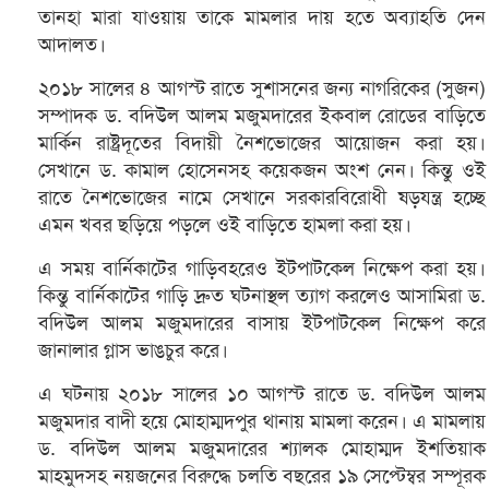
তানহা মারা যাওয়ায় তাকে মামলার দায় হতে অব্যাহতি দেন
আদালত।
২০১৮ সালের ৪ আগস্ট রাতে সুশাসনের জন্য নাগরিকের (সুজন)
সম্পাদক ড. বদিউল আলম মজুমদারের ইকবাল রোডের বাড়িতে
মার্কিন রাষ্ট্রদূতের বিদায়ী নৈশভোজের আয়োজন করা হয়।
সেখানে ড. কামাল হোসেনসহ কয়েকজন অংশ নেন। কিন্তু ওই
রাতে নৈশভোজের নামে সেখানে সরকারবিরোধী ষড়যন্ত্র হচ্ছে
এমন খবর ছড়িয়ে পড়লে ওই বাড়িতে হামলা করা হয়।
এ সময় বার্নিকাটের গাড়িবহরেও ইটপাটকেল নিক্ষেপ করা হয়।
কিন্তু বার্নিকাটের গাড়ি দ্রুত ঘটনাস্থল ত্যাগ করলেও আসামিরা ড.
বদিউল আলম মজুমদারের বাসায় ইটপাটকেল নিক্ষেপ করে
জানালার গ্লাস ভাঙচুর করে।
এ ঘটনায় ২০১৮ সালের ১০ আগস্ট রাতে ড. বদিউল আলম
মজুমদার বাদী হয়ে মোহাম্মদপুর থানায় মামলা করেন। এ মামলায়
ড. বদিউল আলম মজুমদারের শ্যালক মোহাম্মদ ইশতিয়াক
মাহমুদসহ নয়জনের বিরুদ্ধে চলতি বছরের ১৯ সেপ্টেম্বর সম্পূরক