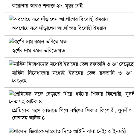
করোনায় আরও শনাক্ত ২৯, মৃত্যু নেই
প্রোটিয়াদের হারিয়ে বিশ্বকাপের শিরোপা ঘরে তুলল ভারত
অবশেষে সরে দাঁড়ালেন আ.লীগের বিদ্রোহী ইমরান
স্বর্ণের দাম কমল ভরিতে যত
মার্কিন নিষেধাজ্ঞার মধ্যেই ইরানের তেল রফতানি ৩ গুণ
বেড়েছে
সৌদিতে ব্যাপক ধরপাকড়, এক সপ্তাহেই ২১ হাজারের বেশি গ্রেপ্তা
প্রেমিকের সঙ্গে বেড়াতে গিয়ে ধর্ষণের শিকার কিশোরী, যুবলীগ
নেতাসহ আটক ৪