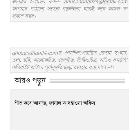
জানাতে ই-মেইল করুন- anusondhan24@gmail.com
আপনার পাঠানো তথ্যের বস্তুনিষ্ঠতা যাচাই করে আমরা তা
প্রকাশ করব।
anusandhan24.com'র প্রকাশিত/প্রচারিত কোনো সংবাদ,
তথ্য, ছবি, আলোকচিত্র, রেখাচিত্র, ভিডিওচিত্র, অডিও কনটেন্ট
কপিরাইট আইনে পূর্বানুমতি ছাড়া ব্যবহার করা যাবে না।
আরও পড়ুন
শীত কবে আসছে, জানাল আবহাওয়া অফিস