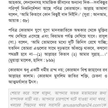
আহকাম, লেনদেনসহ সামাজিক জীবনের অন্যান্য দিক—সবকিছুর
পরিপূর্ণ দিকনির্দেশনা আছে পবিত্র কোরআনে। আল্লাহ তাআলা
বলেন, ‘আমি কিতাবে কোন কিছুই বাদ দিইনি।’ (সুরা : আনআম,
আয়াত : ৩৮)
পবিত্র কোরআন যুগে যুগে মানবজাতিকে অন্ধকার থেকে মুক্তির
পথ দেখিয়ে এসেছে এবং কিয়ামত পর্যন্ত দেখিয়ে যাবে। রাসুল
(সা.) বলেন, ‘আমি তোমাদের মধ্যে দুটি জিনিস রেখে যাচ্ছি;
যতদিন তোমরা এগুলোর সাথে দৃঢ়ভাবে আঁকড়ে থাকবে, কখনো
পথভ্রষ্ট হবে না—(১) আল্লাহর কিতাব (২) আমার সুন্নাহ…।’
(মুয়াত্তা মালেক, হাদিস : ৮৯৯)
কোরআন শুধু একটি ধর্মীয় গ্রন্থ নয়; কোরআন বিশ্ব জাহানের রব
আল্লাহর কালাম। কোরআন মুসলিম জাতির শক্তি, চেতনা ও
আত্মমর্যাদার উৎস।
শেয়ার করে সঙ্গে থাকুন, আপনার অশুভ মতামতের জন্য
সম্পাদক দায়ী নয়। আপনার চারপাশে ঘটে যাওয়া নানা খবর,
খবরের পিছনের খবর সরাসরি anusandhan24.com'কে