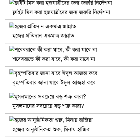
ফ্লাইট মিস করা হজযাত্রীদের জন্য জরুরি নির্দেশনা
হজের প্রতিদান একমাত্র জান্নাত
শবেবরাতে কী করা যাবে, কী করা যাবে না
বৃহস্পতিবার জানা যাবে ঈদুল আজহা কবে
খুলনায় বিএনপি অফিসে গুলি-বোমা হামলা, নিহত ১
মুসলমানের সবচেয়ে বড় শত্রু কারা?
হজের আনুষ্ঠানিকতা শুরু, মিনায় হাজিরা