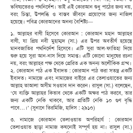
ভবিষ্যতেরও পথনির্দেশ। তাই এই কোরআন শুধু পাঠের জন্য নয়,
বরং চিন্তা, উপলব্ধি ও বাস্তব জীবনে প্রয়োগের জন্য নাজিল
হয়েছে। পবিত্র কোরআনের অনন্য বৈশিষ্ট্য—
১. আল্লাহর বাণী হিসেবে কোরআন : কোরআন মহান আল্লাহর
বাণী, যা প্রিয় নবী মুহাম্মদ (সা.) এর উপর অবতীর্ণ হয়েছে
মানবজাতির পথনির্দেশ হিসেবে। এটি সুরা আল-ফাতিহা দিয়ে
শুরু হয়ে সুরা আন-নাস দিয়ে সমাপ্ত। এটি কোনো মানুষের রচনা
নয়, বরং আল্লাহর পক্ষ থেকে প্রেরিত এক অনন্য অলৌকিক গ্রন্থ।
২. কোরআন পাঠ এক ইবাদত : কোরআন পাঠ করা সতন্ত্র একটি
ইবাদত। নামাজে এবং নামাজের বাইরে এর তেলাওয়াতের জন্য
আল্লাহ তাআলা অসীম সওয়াব দান করেন। রাসুল (সা.) বলেছেন,
‘যে ব্যক্তি আল্লাহর কিতাব থেকে একটি অক্ষর পাঠ করবে, তার
জন্য একটি নেকি থাকবে, আর প্রতিটি নেকি ১০ গুণ বৃদ্ধি
পাবে…।’ (সুনানে তিরমিজি, হাদিস : ২৯১০)
৩. নামাজে কোরআন তেলাওয়াত অপরিহার্য : কোরআন
তেলাওয়াত ছাড়া নামাজ কখনোই সম্পূর্ণ হয় না। রাসুল (সা.)