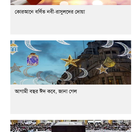
কোরআনে বর্ণিত নবী-রাসুলদের দোয়া
আগামী বছর ঈদ কবে, জানা গেল