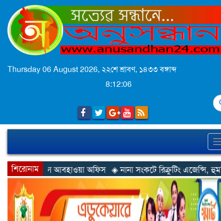
Thursday 06 August 2026,
২২শে শ্রাবণ, ১৪৩৩ বঙ্গাব্দ
8:12:08
S
শিরোনাম
য়া অফিস
◈ নানা সংকটে রিক্রুটিং এজেন্সি, হুমকির মুখে শ্রম রপ্তানি
◈ খু