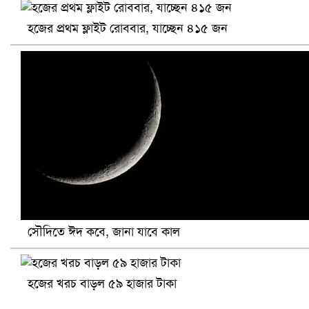
হজের প্রথম ফ্লাইট রোববার, যাচ্ছেন ৪১৫ জন
প্রোটিয়াদের হারিয়ে বিশ্বকাপের শিরোপা ঘরে তুলল ভারত
সৌদিতে ঈদ কবে, জানা যাবে কাল
সৌদিতে ব্যাপক ধরপাকড়, এক সপ্তাহেই ২১ হাজারের বেশি গ্রেপ্তা
হজের খরচ বাড়ল ৫৯ হাজার টাকা