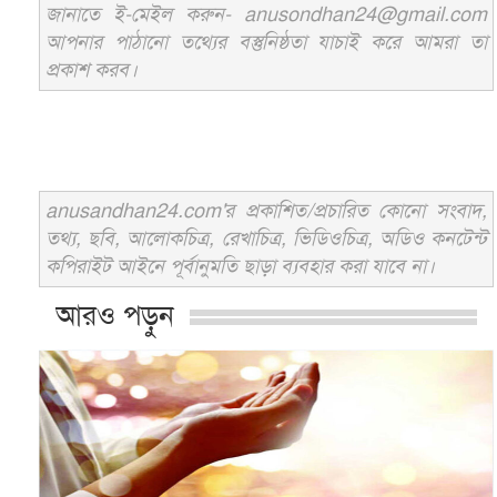
জানাতে ই-মেইল করুন- anusondhan24@gmail.com
আপনার পাঠানো তথ্যের বস্তুনিষ্ঠতা যাচাই করে আমরা তা
প্রকাশ করব।
anusandhan24.com'র প্রকাশিত/প্রচারিত কোনো সংবাদ,
তথ্য, ছবি, আলোকচিত্র, রেখাচিত্র, ভিডিওচিত্র, অডিও কনটেন্ট
কপিরাইট আইনে পূর্বানুমতি ছাড়া ব্যবহার করা যাবে না।
আরও পড়ুন