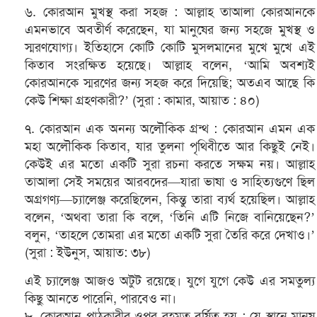
৬. কোরআন মুখস্থ করা সহজ : আল্লাহ তাআলা কোরআনকে
এমনভাবে অবতীর্ণ করেছেন, যা মানুষের জন্য সহজে মুখস্থ ও
স্মরণযোগ্য। ইতিহাসে কোটি কোটি মুসলমানের মুখে মুখে এই
কিতাব সংরক্ষিত হয়েছে। আল্লাহ বলেন, ‘আমি অবশ্যই
কোরআনকে স্মরণের জন্য সহজ করে দিয়েছি; অতএব আছে কি
কেউ শিক্ষা গ্রহণকারী?’ (সুরা : কামার, আয়াত : ৪০)
৭. কোরআন এক অনন্য অলৌকিক গ্রন্থ : কোরআন এমন এক
মহা অলৌকিক কিতাব, যার তুলনা পৃথিবীতে আর কিছুই নেই।
কেউই এর মতো একটি সুরা রচনা করতে সক্ষম নয়। আল্লাহ
তাআলা সেই সময়ের আরবদের—যারা ভাষা ও সাহিত্যগুণে ছিল
অগ্রগণ্য—চ্যালেঞ্জ করেছিলেন, কিন্তু তারা ব্যর্থ হয়েছিল। আল্লাহ
বলেন, ‘অথবা তারা কি বলে, ‘তিনি এটি নিজে বানিয়েছেন?’
বলুন, ‘তাহলে তোমরা এর মতো একটি সুরা তৈরি করে দেখাও।’
(সুরা : ইউনুস, আয়াত: ৩৮)
এই চ্যালেঞ্জ আজও অটুট রয়েছে। যুগে যুগে কেউ এর সমতুল্য
কিছু আনতে পারেনি, পারবেও না।
৮. কোরআন পাঠকারীর ওপর রহমত বর্ষিত হয় : যে স্থানে মানুষ