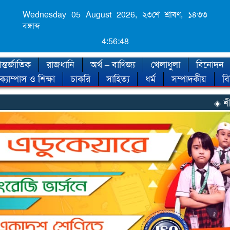
Wednesday 05 August 2026,
২৩শে শ্রাবণ, ১৪৩৩
বঙ্গাব্দ
4:56:50
্তর্জাতিক
রাজধানি
অর্থ – বাণিজ্য
খেলাধুলা
বিনোদন
ক্যাম্পাস ও শিক্ষা
চাকরি
সাহিত্য
ধর্ম
সম্পাদকীয়
ব
◈ শীত কবে আসছে, জান