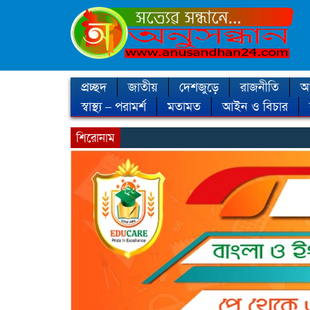
প্রচ্ছদ
জাতীয়
দেশজুড়ে
রাজনীতি
আন
স্বাস্থ্য – পরামর্শ
মতামত
আইন ও বিচার
শিরোনাম