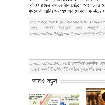
আইএমএফের বসন্তকালীন বৈঠকে আলোচনার কোনো
সমঝোতা হয়নি। অবশেষে গত সোমবার গভর্নরের সঙ
শেয়ার করে সঙ্গে থাকুন, আপনার অশুভ মতামতের জ
খবর, খবরের পিছনের খবর সরাসরি an
anusondhan24@gmail.com আপনার পাঠানো তথ্য
anusandhan24.com'র প্রকাশিত/প্রচারিত কোনো 
অডিও কনটেন্ট কপিরাইট আইনে পূর্বানুমতি ছাড়া ব
আরও পড়ুন