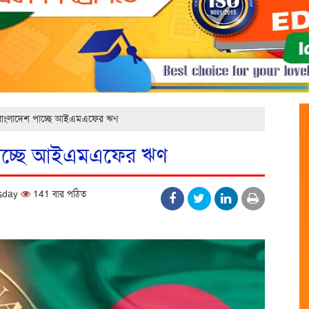
বাংলাদেশ পাচ্ছে আইএমএফের ঋণ
পাচ্ছে আইএমএফের ঋণ
esday
141 বার পঠিত