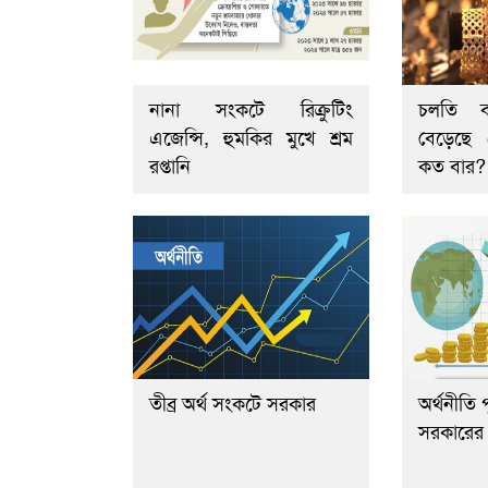
নানা সংকটে রিক্রুটিং
চলতি বছ
এজেন্সি, হুমকির মুখে শ্রম
বেড়েছে
রপ্তানি
কত বার?
তীব্র অর্থ সংকটে সরকার
অর্থনীতি প
সরকারের ব