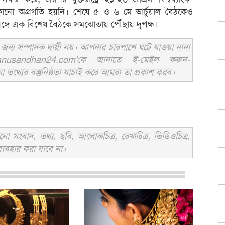
 অগ্রগতি হয়নি। শেষে ৫ ও ৬ মে ভার্চুয়াল বৈঠকেও
্গে এক বিশেষ বৈঠকে সমঝোতায় পৌঁছায় দুপক্ষ।
ন্য সম্পাদক দায়ী নয়। আপনার চারপাশে ঘটে যাওয়া নানা
usandhan24.com'কে জানাতে ই-মেইল করুন-
ের বস্তুনিষ্ঠতা যাচাই করে আমরা তা প্রকাশ করব।
সংবাদ, তথ্য, ছবি, আলোকচিত্র, রেখাচিত্র, ভিডিওচিত্র,
্যবহার করা যাবে না।