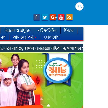
Search
বিজ্ঞান ও প্রযুক্তি
লাইফস্টাইল
ফিচার
িবিধ
আমাদের তথ্য
যোগাযোগ
াল আবহাওয়া অফিস
◈ নানা সংকটে রিক্রুটিং এজেন্সি, হুমকির মুখে শ্রম রপ্