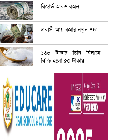
রিজার্ভ আরও কমল
প্রবাসী আয় কমার নতুন শঙ্কা
১৩০ টাকার চিনি নিলামে
বিক্রি হলো ৫০ টাকায়