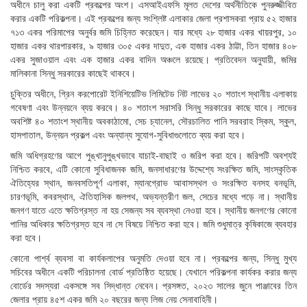
অধীনে চালু করা একটি প্রকল্পের অংশ। এসআইএফসি মূলত দেশের অর্থনীতিকে পুনরুজ্জীবিত
করার একটি পরিকল্পনা। এই প্রকল্পের জন্য সংশ্লিষ্ট এলাকার জেলা প্রশাসকরা প্রায় ৫২ হাজার
৭১৩ একর পরিমাপের অনুর্বর জমি চিহ্নিত করেছেন। যার মধ্যে ২৮ হাজার একর খায়রপুর, ১০
হাজার একর থারপারকার, ৯ হাজার ৩০৫ একর দাদুত, এক হাজার একর ঠাট্টা, তিন হাজার ৪০৮
একর সুজাওয়াল এবং এক হাজার একর বাদিন অঞ্চলে রয়েছে। প্রতিবেদন অনুযায়ী, জমির
মালিকানা সিন্ধু সরকারের কাছেই থাকবে।
চুক্তির অধীনে, গ্রিন করপোরেট ইনিশিয়েটিভ লিমিটেড নিট লাভের ২০ শতাংশ স্থানীয় এলাকায়
গবেষণা এবং উন্নয়নে ব্যয় করবে। ৪০ শতাংশ সরাসরি সিন্ধু সরকারের কাছে যাবে। লাভের
অবশিষ্ট ৪০ শতাংশ স্থানীয় অবকাঠামো, সেচ চ্যানেল, সৌরচালিত পানি সরবরাহ স্কিম, স্কুল,
হাসপাতাল, উন্নয়ন প্রকল্প এবং অন্যান্য সুযোগ-সুবিধাগুলোতে ব্যয় করা হবে।
জমি অধিগ্রহণের আগে পুঙ্খানুপুঙ্খভাবে যাচাই-বাছাই ও জরিপ করা হবে। জরিপটি অবশ্যই
নিশ্চিত করবে, এটি কোনো সুবিধাজনক জমি, জনসাধারণের উদ্দেশ্যে সংরক্ষিত জমি, সাংস্কৃতিক
ঐতিহ্যের স্থান, জনবসতিপূর্ণ এলাকা, ম্যানগ্রোভ আবাসস্থল ও সংরক্ষিত বনসহ বনভূমি,
চারণভূমি, কবরস্থান, ঐতিহাসিক জলপথ, অভ্যন্তরীণ জল, সেচের মধ্যে পড়ে না। স্থানীয়
জনগণ যাতে এতে ক্ষতিগ্রস্ত না হয় সেজন্য সব ব্যবস্থা নেওয়া হবে। স্থানীয় জনগণের কোনো
পানির অধিকার ক্ষতিগ্রস্ত হবে না সে বিষয়ে নিশ্চিত করা হবে। জমি শুধুমাত্র কৃষিকাজে ব্যবহার
করা হবে।
কোনো পার্শ্ব ব্যবসা বা কার্যকলাপের অনুমতি দেওয়া হবে না। প্রকল্পের জন্য, সিন্ধু মুখ্য
সচিবের অধীনে একটি পরিচালনা বোর্ড প্রতিষ্ঠিত হয়েছে। যেখানে পরিকল্পনা কার্যকর করার জন্য
বোর্ডের সদস্যরা একসঙ্গে সব সিদ্ধান্ত নেবেন। প্রসঙ্গত, ২০২৩ সালের জুনে পাঞ্জাবের তিন
জেলার প্রায় ৪৫শ একর জমি ২০ বছরের জন্য লিজ নেয় সেনাবাহিনী।