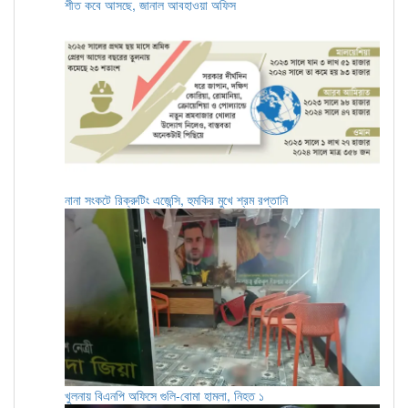
শীত কবে আসছে, জানাল আবহাওয়া অফিস
নানা সংকটে রিক্রুটিং এজেন্সি, হুমকির মুখে শ্রম রপ্তানি
খুলনায় বিএনপি অফিসে গুলি-বোমা হামলা, নিহত ১