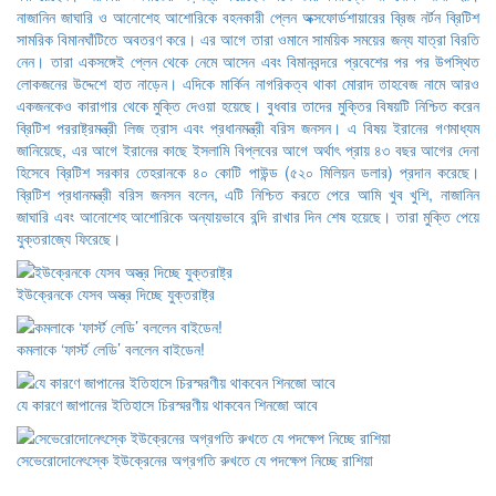
নাজানিন জাঘারি ও আনোশেহ আশোরিকে বহনকারী প্লেন অক্সফোর্ডশায়ারের ব্রিজ নর্টন ব্রিটিশ
সামরিক বিমানঘাঁটিতে অবতরণ করে। এর আগে তারা ওমানে সাময়িক সময়ের জন্য যাত্রা বিরতি
নেন। তারা একসঙ্গেই প্লেন থেকে নেমে আসেন এবং বিমানবন্দরে প্রবেশের পর পর উপস্থিত
লোকজনের উদ্দেশে হাত নাড়েন। এদিকে মার্কিন নাগরিকত্ব থাকা মোরাদ তাহবেজ নামে আরও
একজনকেও কারাগার থেকে মুক্তি দেওয়া হয়েছে। বুধবার তাদের মুক্তির বিষয়টি নিশ্চিত করেন
ব্রিটিশ পররাষ্ট্রমন্ত্রী লিজ ত্রাস এবং প্রধানমন্ত্রী বরিস জনসন। এ বিষয় ইরানের গণমাধ্যম
জানিয়েছে, এর আগে ইরানের কাছে ইসলামি বিপ্লবের আগে অর্থাৎ প্রায় ৪৩ বছর আগের দেনা
হিসেবে ব্রিটিশ সরকার তেহরানকে ৪০ কোটি পাউন্ড (৫২০ মিলিয়ন ডলার) প্রদান করেছে।
ব্রিটিশ প্রধানমন্ত্রী বরিস জনসন বলেন, এটি নিশ্চিত করতে পেরে আমি খুব খুশি, নাজানিন
জাঘারি এবং আনোশেহ আশোরিকে অন্যায়ভাবে বন্দি রাখার দিন শেষ হয়েছে। তারা মুক্তি পেয়ে
যুক্তরাজ্যে ফিরেছে।
ইউক্রেনকে যেসব অস্ত্র দিচ্ছে যুক্তরাষ্ট্র
কমলাকে ‘ফার্স্ট লেডি’ বললেন বাইডেন!
যে কারণে জাপানের ইতিহাসে চিরস্মরণীয় থাকবেন শিনজো আবে
সেভেরোদোনেৎস্কে ইউক্রেনের অগ্রগতি রুখতে যে পদক্ষেপ নিচ্ছে রাশিয়া