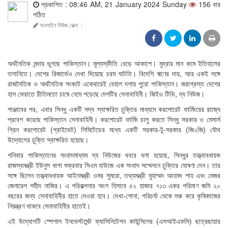
প্রকাশিত : 08:46 AM, 21 January 2024 Sunday
156 বার
পঠিত
অনলাইন নিউজ ডেক্স
:
অর্থনৈতিক মন্দায় ভুগছে পাকিস্তান। মূল্যস্ফীতি বেড়ে আকাশে। মুদ্রার মান কমে ইতিহাসের
তলানিতে। দেশের রিজার্ভেও দেখা দিয়েছে চরম ঘাটতি। বিদেশি ঋণের দায়, আর একই সঙ্গে
রাজনৈতিক ও অর্থনৈতিক সংকটে একেবারেই বেহাল দশায় পুরো পাকিস্তান। জরাগ্রস্ত দেশের
হাল ফেরাতে রীতিমতো চাষে নেমে পড়েছে দেশটির সেনাবাহিনী। জিইও টিভি, দ্য নিউজ।
পাঞ্জাবের পর, এবার সিন্ধু একটি সদ্য স্বাক্ষরিত চুক্তির মাধ্যমে করপোরেট ফার্মিংয়ের রাজ্যে
প্রবেশ করেছে পাকিস্তান সেনাবাহিনী। করপোরেট ফার্মিং চালু করতে সিন্ধু সরকার ও মেসার্স
গ্রিন করপোরেট (প্রাইভেট) লিমিটেডের মধ্যে একটি সরকার-টু-সরকার (জি২জি) যৌথ
উদ্যোগের চুক্তি স্বাক্ষরিত হয়েছে।
শনিবার পাকিস্তানের সংবাদমাধ্যম দ্য নিউজের খবরে বলা হয়েছে, সিন্ধুর তত্ত্বাবধায়ক
রাজস্বমন্ত্রী ইউনুস ধাগা শুক্রবার সিএম হাউজে এক সংবাদ সম্মেলনে চুক্তির ঘোষণা দেন। তার
সঙ্গে ছিলেন তত্ত্বাবধায়ক আইনমন্ত্রী ওমর সুমরো, তথ্যমন্ত্রী মুহাম্মদ আহমদ শাহ এবং মেজর
জেনারেল শহীদ নাজির। এ পরিকল্পনার অংশ হিসাবে ৫২ হাজার ৭১৩ একর পরিমাণ জমি ২০
বছরের জন্য সেনাবাহিনীর হাতে দেওয়া হবে। দেখা-শোনা, পরিচর্যা থেকে শুরু করে কৃষিকাজের
নিয়ন্ত্রণ থাকবে সেনাবাহিনীর হাতেই।
এই উদ্যোগটি স্পেশাল ইনভেস্টমেন্ট ফ্যাসিলিটেশন কাউন্সিলের (এসআইএফসি) ছাত্রছায়ার