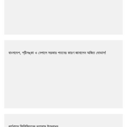
বাংলাদেশ, শ্রীলঙ্কা ও নেপালে সরকার পতনের কারণ জানালেন অজিত দোভাল!
পর্তুগালে ফিলিস্তিনের দূতাবাস উদ্বোধন