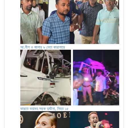
আ.লীগ ও জাপার ৯ নেতা কারাগারে
ভারতে ভয়াবহ সড়ক দুর্ঘটনা, নিহত ১৫