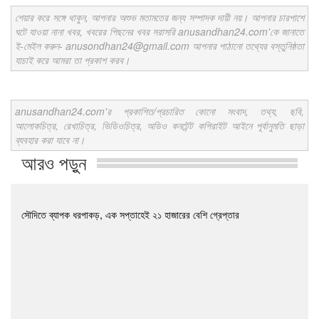
শেয়ার করে সঙ্গে থাকুন, আপনার অশুভ মতামতের জন্য সম্পাদক দায়ী নয়। আপনার চারপাশে
ঘটে যাওয়া নানা খবর, খবরের পিছনের খবর সরাসরি anusandhan24.com'কে জানাতে
ই-মেইল করুন- anusondhan24@gmail.com আপনার পাঠানো তথ্যের বস্তুনিষ্ঠতা
যাচাই করে আমরা তা প্রকাশ করব।
anusandhan24.com'র প্রকাশিত/প্রচারিত কোনো সংবাদ, তথ্য, ছবি,
আলোকচিত্র, রেখাচিত্র, ভিডিওচিত্র, অডিও কনটেন্ট কপিরাইট আইনে পূর্বানুমতি ছাড়া
ব্যবহার করা যাবে না।
আরও পড়ুন
সৌদিতে ব্যাপক ধরপাকড়, এক সপ্তাহেই ২১ হাজারের বেশি গ্রেপ্তার