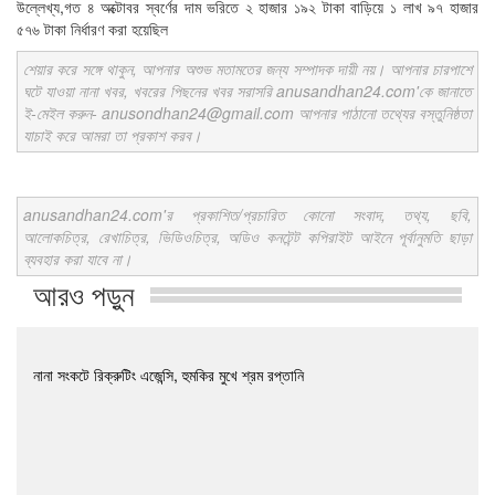
উল্লেখ্য,গত ৪ অক্টোবর স্বর্ণের দাম ভরিতে ২ হাজার ১৯২ টাকা বাড়িয়ে ১ লাখ ৯৭ হাজার
৫৭৬ টাকা নির্ধারণ করা হয়েছিল
শেয়ার করে সঙ্গে থাকুন, আপনার অশুভ মতামতের জন্য সম্পাদক দায়ী নয়। আপনার চারপাশে
ঘটে যাওয়া নানা খবর, খবরের পিছনের খবর সরাসরি anusandhan24.com'কে জানাতে
ই-মেইল করুন- anusondhan24@gmail.com আপনার পাঠানো তথ্যের বস্তুনিষ্ঠতা
যাচাই করে আমরা তা প্রকাশ করব।
anusandhan24.com'র প্রকাশিত/প্রচারিত কোনো সংবাদ, তথ্য, ছবি,
আলোকচিত্র, রেখাচিত্র, ভিডিওচিত্র, অডিও কনটেন্ট কপিরাইট আইনে পূর্বানুমতি ছাড়া
ব্যবহার করা যাবে না।
আরও পড়ুন
নানা সংকটে রিক্রুটিং এজেন্সি, হুমকির মুখে শ্রম রপ্তানি