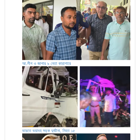
আ.লীগ ও জাপার ৯ নেতা কারাগারে
ভারতে ভয়াবহ সড়ক দুর্ঘটনা, নিহত ১৫