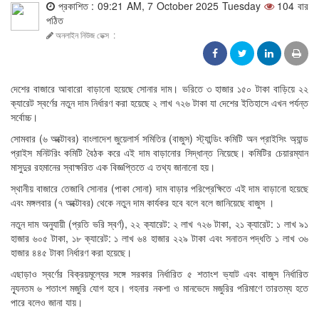
প্রকাশিত : 09:21 AM, 7 October 2025 Tuesday
104 বার
পঠিত
অনলাইন নিউজ ডেক্স
:
দেশের বাজারে আবারো বাড়ানো হয়েছে সোনার দাম। ভরিতে ৩ হাজার ১৫০ টাকা বাড়িয়ে ২২
ক্যারেট স্বর্ণের নতুন দাম নির্ধারণ করা হয়েছে ২ লাখ ৭২৬ টাকা যা দেশের ইতিহাসে এখন পর্যন্ত
সর্বোচ্চ।
সোমবার (৬ অক্টোবর) বাংলাদেশ জুয়েলার্স সমিতির (বাজুস) স্ট্যান্ডিং কমিটি অন প্রাইসিং অ্যান্ড
প্রাইস মনিটরিং কমিটি বৈঠক করে এই দাম বাড়ানোর সিদ্ধান্ত নিয়েছে। কমিটির চেয়ারম্যান
মাসুদুর রহমানের স্বাক্ষরিত এক বিজ্ঞপ্তিতে এ তথ্য জানানো হয়।
স্থানীয় বাজারে তেজাবি সোনার (পাকা সোনা) দাম বাড়ার পরিপ্রেক্ষিতে এই দাম বাড়ানো হয়েছে
এবং মঙ্গলবার (৭ অক্টোবর) থেকে নতুন দাম কার্যকর হবে বলে বলে জানিয়েছে বাজুস ।
নতুন দাম অনুযায়ী (প্রতি ভরি স্বর্ণ), ২২ ক্যারেট: ২ লাখ ৭২৬ টাকা, ২১ ক্যারেট: ১ লাখ ৯১
হাজার ৬০৫ টাকা, ১৮ ক্যারেট: ১ লাখ ৬৪ হাজার ২২৯ টাকা এবং সনাতন পদ্ধতি ১ লাখ ৩৬
হাজার ৪৪৫ টাকা নির্ধারণ করা হয়েছে।
এছাড়াও স্বর্ণের বিক্রয়মূল্যের সঙ্গে সরকার নির্ধারিত ৫ শতাংশ ভ্যাট এবং বাজুস নির্ধারিত
ন্যূনতম ৬ শতাংশ মজুরি যোগ হবে। গহনার নকশা ও মানভেদে মজুরির পরিমাণে তারতম্য হতে
পারে বলেও জানা যায়।