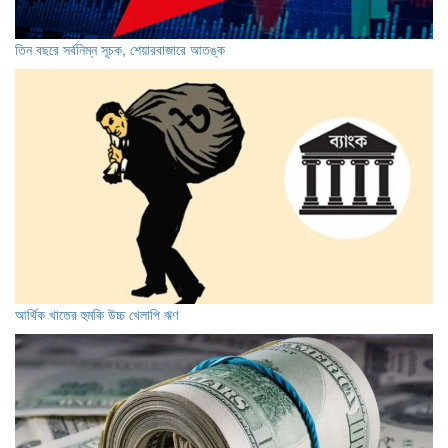
তিন বছরে সর্বনিম্ন সূচক, শেয়ারবাজারে আতঙ্ক
আর্থিক খাতের হুমকি উচ্চ খেলাপি ঋণ