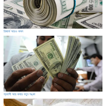
রিজার্ভ আরও কমল
প্রবাসী আয় কমার নতুন শঙ্কা