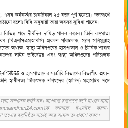
এসব কর্মকর্তার চাকরিকাল ২৫ বছর পূর্ণ হয়েছে। জনস্বার্থে
াঠানো হলো৷ বিধি অনুযায়ী তারা অবসর সুবিধা পাবেন।
ার বিভিন্ন পদে দীর্ঘদিন দায়িত্ব পালন করেন। তিনি বঙ্গমাতা
্টারের (বিএনসিএমআরসি) প্রকল্প পরিচালক, স্যার সলিমুল্লাহ
 অধ্যক্ষ, স্বাস্থ্য অধিদপ্তরের হাসপাতাল ও ক্লিনিক শাখার
রকল্পের লাইন ডাইরেক্টর এবং স্বাস্থ্য অধিদপ্তরের পরিচালক
নস্টিটিউট ও হাসপাতালের সার্জারি বিভাগের বিভাগীয় প্রধান
নি স্বাধীনতা চিকিৎসক পরিষদের (স্বাচিপ) মহাসচিব পদে
ন্য সম্পাদক দায়ী নয়। আপনার চারপাশে ঘটে যাওয়া নানা
usandhan24.com'কে জানাতে ই-মেইল করুন-
ের বস্তুনিষ্ঠতা যাচাই করে আমরা তা প্রকাশ করব।