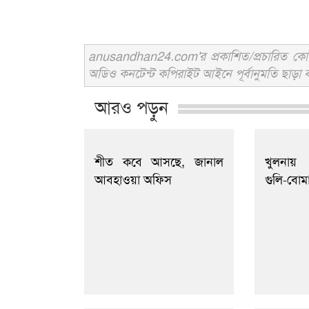
anusandhan24.com'র প্রকাশিত/প্রচারিত কোনো 
অডিও কনটেন্ট কপিরাইট আইনে পূর্বানুমতি ছাড়া ব
আরও পড়ুন
শীত কবে আসছে, জানাল
খুলনায়
আবহাওয়া অফিস
গুলি-বোম