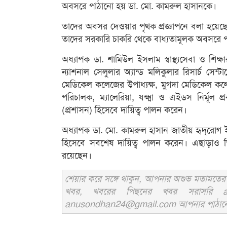
অবসরে পাঠানো হয় ডা. মো. কামরুল হাসানকে।
তাদের অবসর দেওয়ার পৃথক প্রজ্ঞাপনে বলা হয়েছে, 
তাদের সরকারি চাকরি থেকে বাধ্যতামূলক অবসরে প
অধ্যাপক ডা. শামিউল ইসলাম স্বাস্থ্যসেবা ও শিক্ষ
ন্যাশনাল সেলুলার অ্যান্ড মলিকুলার রিসার্চ সেন
মেডিকেল কলেজের উপাধ্যক্ষ, মুগদা মেডিকেল কলেজের
পরিচালক, ম্যালেরিয়া, যক্ষ্মা ও এইডস নির্মূল প্
(প্রশাসন) হিসেবে দায়িত্ব পালন করেন।
অধ্যাপক ডা. মো. কামরুল হাসান জাতীয় হৃদ্‌রোগ ই
হিসেবে সবশেষ দায়িত্ব পালন করেন। এছাড়াও তি
রয়েছেন।
শেয়ার করে সঙ্গে থাকুন, আপনার অশুভ মতামতের জ
খবর, খবরের পিছনের খবর সরাসরি an
anusondhan24@gmail.com আপনার পাঠানো তথ্য