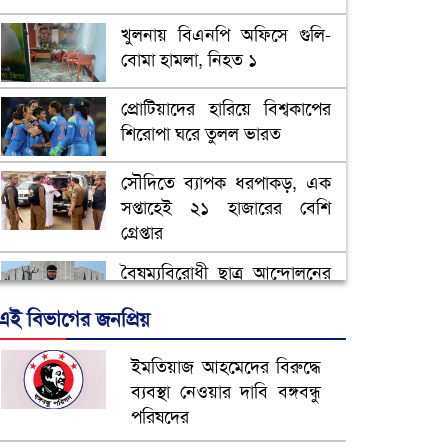
খুলনায় বিএনপি অফিসে গুলি-
বোমা হামলা, নিহত ১
প্রোটিয়াদের হারিয়ে বিশ্বকাপের
শিরোপা ঘরে তুলল ভারত
সৌদিতে ব্যাপক ধরপাকড়, এক
সপ্তাহেই ২১ হাজারের বেশি
গ্রেপ্তার
বৈষম্যবিরোধী ছাত্র আন্দোলনের
সাধারণ সম্পাদকের পদত্যাগ
এই বিভাগের জনপ্রিয়
ভিউ বাড়াতে রাম দা হাতে
ইমতিয়াজ আহমেদের বিরুদ্ধে
ফেসবুকে ভিডিও পোস্ট শিক্ষকের
ব্যবস্থা নেওয়ার দাবি বঙ্গবন্ধু
পরিষদের
আ.লীগ ও জাপার ৯ নেতা
কারাগারে