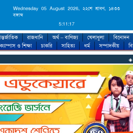
Wednesday 05 August 2026,
২২শে শ্রাবণ, ১৪৩৩
বঙ্গাব্দ
5:11:19
্তর্জাতিক
রাজধানি
অর্থ – বাণিজ্য
খেলাধুলা
বিনোদন
ক্যাম্পাস ও শিক্ষা
চাকরি
সাহিত্য
ধর্ম
সম্পাদকীয়
ব
◈ শীত কবে আসছে