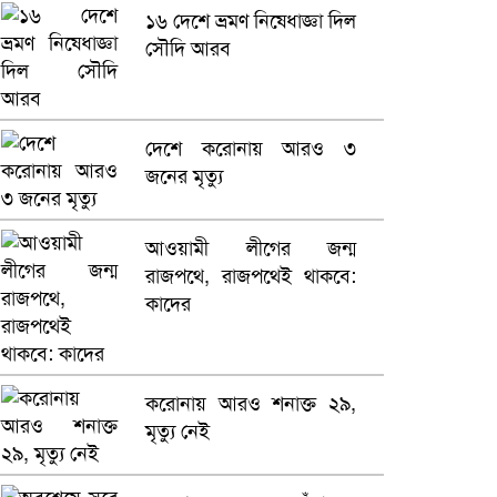
১৬ দেশে ভ্রমণ নিষেধাজ্ঞা দিল
সৌদি আরব
ভারতে ভয়াবহ সড়ক দুর্ঘটনা,
নিহত ১৫
হলিউডে নতুন প্রেমের গুঞ্জন
দেশে করোনায় আরও ৩
জনের মৃত্যু
আওয়ামী লীগের জন্ম
রাজপথে, রাজপথেই থাকবে:
কাদের
করোনায় আরও শনাক্ত ২৯,
মৃত্যু নেই