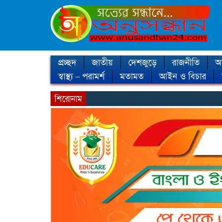
প্রচ্ছদ
জাতীয়
দেশজুড়ে
রাজনীতি
আন
স্বাস্থ্য – পরামর্শ
মতামত
আইন ও বিচার
শিরোনাম