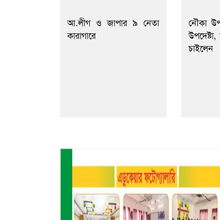
আ.লীগ ও জাপার ৯ নেতা
নৌকা উ
কারাগারে
উপদেষ্টা
চাইলেন