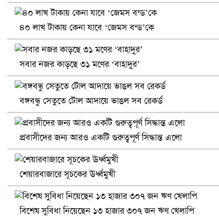
৪০ লাখ টাকায় কেনা যাবে ‘জেমস বন্ড’কে
সবার নজর কাড়ছে ৩১ মণের ‘বাহাদুর’
খুলনায় বিএনপি অফিসে গুলি-বোমা হামলা, নিহত ১
বঙ্গবন্ধু সেতুতে টোল আদায়ে ভাঙল সব রেকর্ড
প্রবাসীদের জন্য আরও একটি গুরুত্বপূর্ণ সিদ্ধান্ত এলো
শেয়ারবাজারে সূচকের ঊর্ধ্বমুখী
বিশেষ সুবিধা নিয়েছেন ১৩ হাজার ৩০৭ জন ঋণ খেলাপি