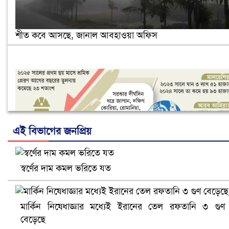
শীত কবে আসছে, জানাল আবহাওয়া অফিস
এই বিভাগের জনপ্রিয়
স্বর্ণের দাম কমল ভরিতে যত
নানা সংকটে রিক্রুটিং এজেন্সি, হুমকির মুখে শ্রম রপ্তানি
মার্কিন নিষেধাজ্ঞার মধ্যেই ইরানের তেল রফতানি ৩ গুণ
বেড়েছে