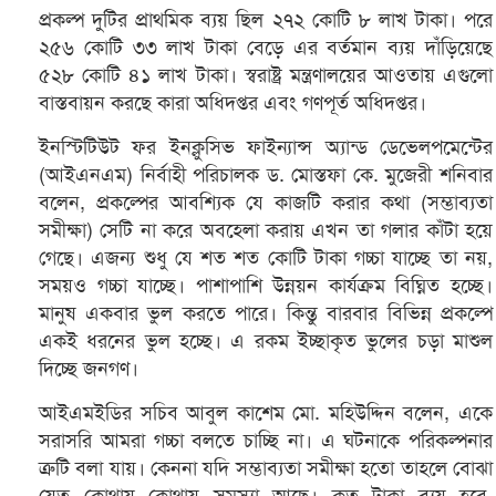
প্রকল্প দুটির প্রাথমিক ব্যয় ছিল ২৭২ কোটি ৮ লাখ টাকা। পরে
২৫৬ কোটি ৩৩ লাখ টাকা বেড়ে এর বর্তমান ব্যয় দাঁড়িয়েছে
৫২৮ কোটি ৪১ লাখ টাকা। স্বরাষ্ট্র মন্ত্রণালয়ের আওতায় এগুলো
বাস্তবায়ন করছে কারা অধিদপ্তর এবং গণপূর্ত অধিদপ্তর।
ইনস্টিটিউট ফর ইনক্লুসিভ ফাইন্যান্স অ্যান্ড ডেভেলপমেন্টের
(আইএনএম) নির্বাহী পরিচালক ড. মোস্তফা কে. মুজেরী শনিবার
বলেন, প্রকল্পের আবশ্যিক যে কাজটি করার কথা (সম্ভাব্যতা
সমীক্ষা) সেটি না করে অবহেলা করায় এখন তা গলার কাঁটা হয়ে
গেছে। এজন্য শুধু যে শত শত কোটি টাকা গচ্চা যাচ্ছে তা নয়,
সময়ও গচ্চা যাচ্ছে। পাশাপাশি উন্নয়ন কার্যক্রম বিঘ্নিত হচ্ছে।
মানুষ একবার ভুল করতে পারে। কিন্তু বারবার বিভিন্ন প্রকল্পে
একই ধরনের ভুল হচ্ছে। এ রকম ইচ্ছাকৃত ভুলের চড়া মাশুল
দিচ্ছে জনগণ।
আইএমইডির সচিব আবুল কাশেম মো. মহিউদ্দিন বলেন, একে
সরাসরি আমরা গচ্চা বলতে চাচ্ছি না। এ ঘটনাকে পরিকল্পনার
ত্রুটি বলা যায়। কেননা যদি সম্ভাব্যতা সমীক্ষা হতো তাহলে বোঝা