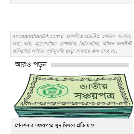
anusandhan24.com'র প্রকাশিত/প্রচারিত কোনো সংবাদ,
তথ্য, ছবি, আলোকচিত্র, রেখাচিত্র, ভিডিওচিত্র, অডিও কনটেন্ট
কপিরাইট আইনে পূর্বানুমতি ছাড়া ব্যবহার করা যাবে না।
আরও পড়ুন
পেনশনার সঞ্চয়পত্রে সুদ মিলবে প্রতি মাসে