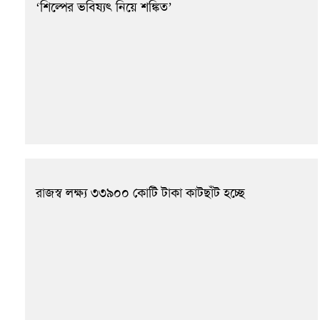
‘শিল্পের ভবিষ্যৎ নিয়ে শঙ্কিত’
রাজস্ব লক্ষ্য ৩৩৯০০ কোটি টাকা কাটছাঁট হচ্ছে