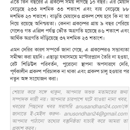
এতে তিন বছরের এ প্রকল্পে সময় লাগছে ১০ বছর। এর মেয়াদ
বেড়েছে ২৩৩ দশমিক ৩৩ শতাংশ এবং ব্যয় বেড়েছে ৮৮
দশমিক ২০ শতাংশ। বাড়তি মেয়াদেও প্রকল্প শেষ হবে কি না তা
নিয়ে রয়েছে অনিশ্চয়তা। কেননা প্রকল্পের প্রায় ৯ বছর পেরিয়ে
গেলেও গত এপ্রিল পর্যন্ত ভৌত অগ্রগতি হয়েছে ৪৬ শতাংশ এবং
আর্থিক অগ্রগতি দাঁড়িয়েছে ৩৭ দশমিক ২৩ শতাংশ।
এমন দেরির কারণ সম্পর্কে জানা গেছে, এ প্রকল্পেরও সম্ভাব্যতা
সমীক্ষা করা হয়নি। এছাড়া যথাসময়ে মাস্টারপ্ল্যান তৈরি না হওয়া,
রেট শিডিউল পরিবর্তন, পুরোনো স্থাপনা অপসারণে দেরি,
পূর্ণকালীন প্রকল্প পরিচালক না থাকা এবং প্রকল্প চালু হওয়ার পর
নতুন অঙ্গ সংযোজন করা।
শেয়ার করে সঙ্গে থাকুন, আপনার অশুভ মতামতের জন্য
সম্পাদক দায়ী নয়। আপনার চারপাশে ঘটে যাওয়া নানা খবর,
খবরের পিছনের খবর সরাসরি anusandhan24.com'কে
জানাতে ই-মেইল করুন- anusondhan24@gmail.com
আপনার পাঠানো তথ্যের বস্তুনিষ্ঠতা যাচাই করে আমরা তা
প্রকাশ করব।