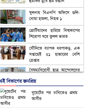
হুমকির মুখে শ্রম রপ্তানি
খুলনায় বিএনপি অফিসে গুলি-
বোমা হামলা, নিহত ১
প্রোটিয়াদের হারিয়ে বিশ্বকাপের
শিরোপা ঘরে তুলল ভারত
সৌদিতে ব্যাপক ধরপাকড়, এক
সপ্তাহেই ২১ হাজারের বেশি
গ্রেপ্তার
বৈষম্যবিরোধী ছাত্র আন্দোলনের
সাধারণ সম্পাদকের পদত্যাগ
এই বিভাগের জনপ্রিয়
ভিউ বাড়াতে রাম দা হাতে
বুয়েটের পর ঢাবিতেও প্রথম
ফেসবুকে ভিডিও পোস্ট শিক্ষকের
আসীর
আ.লীগ ও জাপার ৯ নেতা