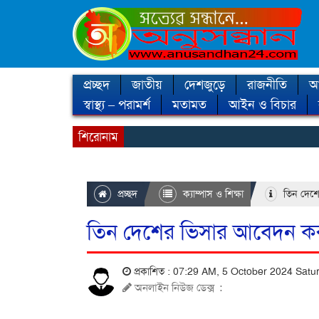
প্রচ্ছদ
জাতীয়
দেশজুড়ে
রাজনীতি
আন
স্বাস্থ্য – পরামর্শ
মতামত
আইন ও বিচার
শিরোনাম
প্রচ্ছদ
ক্যাম্পাস ও শিক্ষা
তিন দেশের
তিন দেশের ভিসার আবেদন করতে
প্রকাশিত : 07:29 AM, 5 October 2024 Sat
অনলাইন নিউজ ডেক্স
: