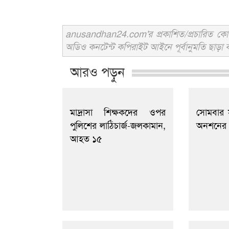
anusandhan24.com'র প্রকাশিত/প্রচারিত কোনো 
অডিও কনটেন্ট কপিরাইট আইনে পূর্বানুমতি ছাড়া ব
আরও পড়ুন
মাদ্রাসা শিক্ষকদের ওপর
সোমবার
পুলিশের লাঠিচার্জ-জলকামান,
অনশনের 
আহত ১৫