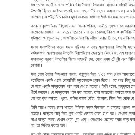
সমানতালে লড়াই চালানো পরিবেশবিদ সৈয়দা রিজওয়ানা হাসানের কাঁধেই এখন র
উপদেষ্টা হিসেবে দায়িত্ব পেয়েই নেমে পড়েন দীর্ঘ বছরের জঞ্জাল সাফে। এত
পদক্ষেপ। এ পটভূমিতে ঢাকার দূষণ কমানোর সঙ্গে সংশ্লিষ্ট সব মন্ত্রণালয় ও
গতকাল বৃহস্পতিবার বিদ্যুৎ ভবনে ‘সড়ক পরিবহন সেক্টরে শৃঙ্খলা জোরদারকর
পদক্ষেপের ঘোষণা। ২০ বছরের পুরোনো বাস তুলে নেওয়া, রিকশা ও ব্যাটারিচা
ফুটপাত দখলমুক্ত করা, আশুলিয়াকে ‘নো ব্রিকফিল্ড’ করার চিন্তা, সড়ক বিভ
সভায় সভাপতিত্ব করেন সড়ক পরিবহন ও সেতু মন্ত্রণালয়ের উপদেষ্টা মুহ
কর্মসংস্থান মন্ত্রণালয়ের উপদেষ্টা ব্রিগেডিয়ার জেনারেল (অব.) ড. এম সাখাওয়াত
সংক্রান্ত প্রধান উপদেষ্টার বিশেষ সহকারী মো. খোদা বখস চৌধুরী এবং বিভ
নেতারা।
সভা শেষে সৈয়দা রিজওয়ানা বলেন, বায়ুদূষণ নিয়ে ২০১৫ সাল থেকে আদাল
বলেছিলেন একটি এয়ার কোয়ালিটি ম্যানেজমেন্ট প্ল্যান দিতে। এত বছর কিছু হয়
সে জন্য একটি টাস্কফোর্স গঠন করে দেওয়া হয়েছে। তিনি বলেন, বায়ুদূষণে 
শীর্ষে শুনছেন। যে টাস্কফোর্স গঠন করা হয়েছে, তারা জনদুর্ভোগ কমাতে কা
লেগেছে দূষণ কমাতে। ধুলো, গাড়ির কালো ধোঁয়া, ইটভাটা, স্টিল মিল থেকে যে দ
তিনি আরও বলেন, ঢাকা শহরের বিভিন্ন সড়ক বিভাজক বা রাস্তার পাশের অনা
হয়েছে। রাস্তায় ঝাড়ু দিয়ে ধুলা একটি কোনায় ফেলে রাখা হয়। সেগুলো আবা
ভাঙা রাস্তা আছে, যেখান থেকে ধুলা ওড়ে। সেগুলোও মেরামত করার জন্য বল
হয়, তা নিশ্চিত করতে হবে।
মহাখালী থেকে বাসস্ট্যান্ড তুলতে হবে। আশুলিয়া থেকে বেশির ভাগ ইটভাটার 