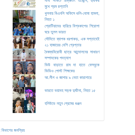
মুখে শ্রম রপ্তানি
খুলনায় বিএনপি অফিসে গুলি-বোমা হামলা,
নিহত ১
প্রোটিয়াদের হারিয়ে বিশ্বকাপের শিরোপা
ঘরে তুলল ভারত
সৌদিতে ব্যাপক ধরপাকড়, এক সপ্তাহেই
২১ হাজারের বেশি গ্রেপ্তার
বৈষম্যবিরোধী ছাত্র আন্দোলনের সাধারণ
সম্পাদকের পদত্যাগ
ভিউ বাড়াতে রাম দা হাতে ফেসবুকে
ভিডিও পোস্ট শিক্ষকের
আ.লীগ ও জাপার ৯ নেতা কারাগারে
ভারতে ভয়াবহ সড়ক দুর্ঘটনা, নিহত ১৫
হলিউডে নতুন প্রেমের গুঞ্জন
 বিভাগের জনপ্রিয়