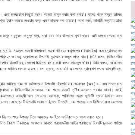
 না। এতে জনদুর্ভোগ কিছুটা কমে। আমরা মাস্ক পরার কথা বলছি। যাদের পক্ষে সম্ভব তাদের
ের ট্যাক্স কমিয়ে দেওয়ার জন্য এনবিআরকে বলা হয়েছে। আশা করি, আগামী সপ্তাহে তারা
কায় মানুষ বায়ুদূষণে অসুস্থ হবে, মারা যাবে আর বাসগুলো দূষণ করবে–এটা চলতে দেওয়া হবে
্বোচ্চ নিয়ন্ত্রক সংস্থা বাংলাদেশ সড়ক পরিবহন কর্তৃপক্ষের (বিআরটিএ) চেয়ারম্যানসহ সব
ক পরিবহন ও সেতু মন্ত্রণালয়ের উপদেষ্টা মুহাম্মদ ফাওজুল কবির খান। তিনি বলেন, ফিটনেসহীন
 জায়গায় যানজট হয়, সেগুলো চিহ্নিত করার কথা বলেন ফাওজুল কবির। তিনি বলেন, মে মাসের
দের জানিয়ে দেওয়া হয়েছে। বলা হয়েছে, তারা যদি এ ক্ষেত্রে ব্যাংকঋণ পেতে আগ্রহী হয়,
্বান জানিয়ে শ্রম ও কর্মসংস্থান উপদেষ্টা ব্রিগেডিয়ার জেনারেল (অব.) ড. এম সাখাওয়াত
করা, পুরোনো ও ফিটনেসহীন যানবাহন ঢাকা শহরে যানজট সৃষ্টির অন্যতম প্রধান কারণ। এরই
পিকআওয়ারে একমুখী যান চলাচলের ব্যবস্থা, পার্কিংয়ের জন্য সুনির্দিষ্ট স্থান নির্ধারণ এবং
েন। এ ছাড়া দীর্ঘমেয়াদি সমাধান হিসেবে উপদেষ্টা ঢাকা শহরের বাস টার্মিনাল এবং রেলওয়ে
ন্দর ও নিরাপদ শহর উপহার দিতে আমাদের সবাইকে সমন্বিতভাবে কাজ করতে হবে।
িচালিত রিকশা নিবন্ধনের আওতায় আনতে প্রয়োজনীয় আইন প্রণয়নের বিষয়টি চূড়ান্ত পর্যায়ে