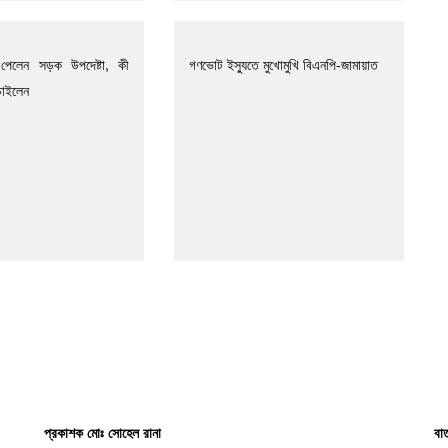
পেলেন সড়ক উপদেষ্টা, কী
গণভোট ইস্যুতে মুখোমুখি বিএনপি-জামায়াত
চাইলেন
প্রকাশক মোঃ সোহেল রানা
বার