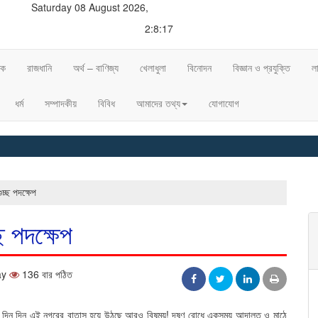
Saturday 08 August 2026,
2:8:18
িক
রাজধানি
অর্থ – বাণিজ্য
খেলাধুলা
বিনোদন
বিজ্ঞান ও প্রযুক্তি
ল
ধর্ম
সম্পাদকীয়
বিবিধ
আমাদের তথ্য
যোগাযোগ
◈ 
চ্ছ পদক্ষেপ
ছ পদক্ষেপ
ay
136 বার পঠিত
র বছর। দিন দিন এই নগরের বাতাস হয়ে উঠছে আরও বিষময়! দূষণ রোধে একসময় আদালত ও মাঠে