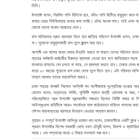
তিনি।
উপদেষ্টা বলেন, নিয়মিত পানি ছিটানো হবে, যদিও পানি ছিটিয়ে বায়ুদূষণ কমে
বাসায় এয়ার পিউরিফায়ার রাখার কথা বলছি। এটার অনেক দাম। তাই এসব পণ্য
কোনো ভালো সংবাদ আমাদের দেবে।
বাস মালিকদের দ্রুত ব্যবস্থা নিতে হবে জানিয়ে পরিবেশ উপদেষ্টা বলেন, ঢা
না। পুরোনো বায়ুদূষণকারী বাস তুলে স্ক্র্যাপ করা হবে।
আগামী এক মাসের মধ্যে সেবায় উন্নতি করতে না পারলে দেশের পরিবহন খাতের সর
স্তরের কর্মকর্তা-কর্মচারীর বিরুদ্ধে ব্যবস্থা নেওয়া হবে বলে জানিয়েছেন সড়
যানবাহন রাস্তায় যেন চলতে না পারে, সে ব্যবস্থা করতে হবে। ঢাকায় যেসব
মধ্যে ২০ বছরের পুরোনো বাস ঢাকা থেকে তুলে দিতে হবে। এটা পরিবহন মালিক
তাহলে সরকার তাদের সহযোগিতা করবে।
ঢাকা শহরের যানজট নিরসনে সংশ্লিষ্ট সব অংশীজনকে দৃঢ়প্রতিজ্ঞ হওয়ার আহ
হোসেন বলেন, যত্রতত্র পার্কিং, সুনির্দিষ্ট স্থানে যাত্রী ওঠানামা না 
পরিপ্রেক্ষিতে শ্রম উপদেষ্টা স্বল্পকালীন সমাধান হিসেবে নির্দিষ্ট সময়ে বা 
আইনশৃঙ্খলা বাহিনীকে আরও সতর্কতার সঙ্গে কঠোরভাবে দায়িত্ব পালনের কথা বল
স্টেশন স্থানান্তরের ব্যাপারে উদ্যোগ নেওয়ার আহ্বান জানান।
গৃহায়ন ও গণপূর্ত উপদেষ্টা আদিলুর রহমান খান বলেন, ঢাকাবাসীকে একটি সু
প্রধান উপদেষ্টার বিশেষ সহকারী খোদা বখস চৌধুরী বলেন, রিকশা ও ব্যাটার
আছে। এক সপ্তাহের মধ্যে এ বিষয়ে তৎপরতা শুরু হবে।