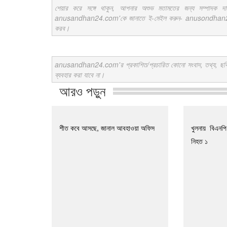
শেয়ার করে সঙ্গে থাকুন, আপনার অশুভ মতামতের জন্য সম্পাদক দ
anusandhan24.com'কে জানাতে ই-মেইল করুন- anusondhan24@gm
করব।
anusandhan24.com'র প্রকাশিত/প্রচারিত কোনো সংবাদ, তথ্য, ছবি, আলো
ব্যবহার করা যাবে না।
আরও পড়ুন
শীত কবে আসছে, জানাল আবহাওয়া অফিস
খুলনায় বিএনপ
নিহত ১