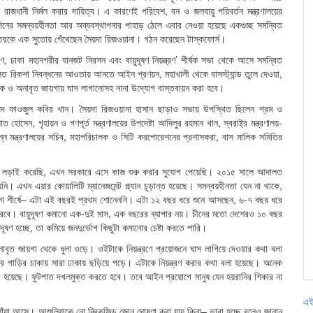
াজধানী নির্মল করার দায়িত্ব। এ কারণেই পরিবেশ, বন ও জলবায়ু পরিবর্তন মন্ত্রণালয়ের
 দিনের সমন্বয়হীনতা আর অব্যবস্থাপনার পাহাড় ঠেলে এবার নেওয়া হয়েছে একগুচ্ছ সমন্বিত
 দপ্তরকে এক সুতোয় গেঁথেছেন সৈয়দা রিজওয়ানা। গঠন করেছেন টাস্কফোর্স।
ণ, ঢাকা মহানগরীর যানজট নিরসন এবং বায়ুদূষণ নিয়ন্ত্রণ’ শীর্ষক সভা থেকে আসে সমন্বিত
লিত রিকশা নিবন্ধনের আওতায় আনতে আইন প্রণয়ন, মহাখালী থেকে বাসস্ট্যান্ড তুলে দেওয়া,
াজক ও অনাবৃত জায়গায় ঘাস লাগানোসহ নানা উদ্যোগ বাস্তবায়ন করা হবে।
াম্মদ ফাওজুল কবির খান। সৈয়দা রিজওয়ানা হাসান ছাড়াও সভায় উপস্থিত ছিলেন শ্রম ও
 হোসেন, গৃহায়ন ও গণপূর্ত মন্ত্রণালয়ের উপদেষ্টা আদিলুর রহমান খান, স্বরাষ্ট্র মন্ত্রণালয়-
িন্ন মন্ত্রণালয়ের সচিব, মহাপরিচালক ও সিটি করপোরেশনের প্রশাসকরা, বাস মালিক সমিতির
তে লড়াই করেছি, এখন সরকারে এসে কাজ শুরু করার সুযোগ পেয়েছি। ২০১৫ সালে আদালত
নি। এখন এয়ার কোয়ালিটি ম্যানেজমেন্ট প্ল্যান চূড়ান্ত হয়েছে। সমন্বয়হীনতা যেন না থাকে,
ঢাকা শীর্ষে– এটা এই বছরই প্রথম শোনেননি। এটা ১২ বছর ধরে শুনে আসছেন, ৬-৭ বছর ধরে
জ করবে। বায়ুদূষণ কমানো এক-দুই মাস, এক বছরের ব্যাপার নয়। চীনের মতো দেশেরও ১০ বছর
ূষণ হচ্ছে, তা কমিয়ে জনদুর্ভোগ কিছুটা কমানোর চেষ্টা করতে পারি।
বৃত জায়গা থেকে ধুলা ওড়ে। ওইটাকে নিয়ন্ত্রণে প্রয়োজনে ঘাস লাগিয়ে দেওয়ার কথা বলা
র গাড়ির চাকায় সারা ঢাকায় ছড়িয়ে পড়ে। এটাকে নিয়ন্ত্রণ করার কথা বলা হয়েছে। অনেক
া হয়েছে। ফুটপাত দখলমুক্ত করতে হবে। তবে আইন প্রয়োগে মানুষ যেন হয়রানির শিকার না
এই
ধোঁয়া আসে। আশুলিয়াকে নো ব্রিকফিল্ড জোন ঘোষণা করা যায় কিনা– ভাবা হচ্ছে বলেও জানান