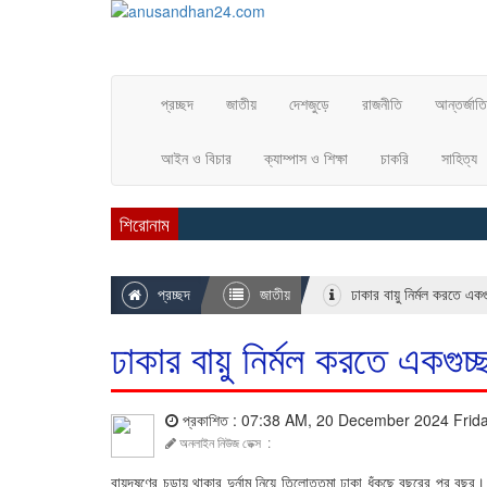
প্রচ্ছদ
জাতীয়
দেশজুড়ে
রাজনীতি
আন্তর্জাত
আইন ও বিচার
ক্যাম্পাস ও শিক্ষা
চাকরি
সাহিত্য
শিরোনাম
প্রচ্ছদ
জাতীয়
ঢাকার বায়ু নির্মল করতে একগু
ঢাকার বায়ু নির্মল করতে একগুচ্
প্রকাশিত : 07:38 AM, 20 December 2024 Frid
অনলাইন নিউজ ডেক্স
:
বায়ুদূষণের চূড়ায় থাকার দুর্নাম নিয়ে তিলোত্তমা ঢাকা ধুঁকছে বছরের প