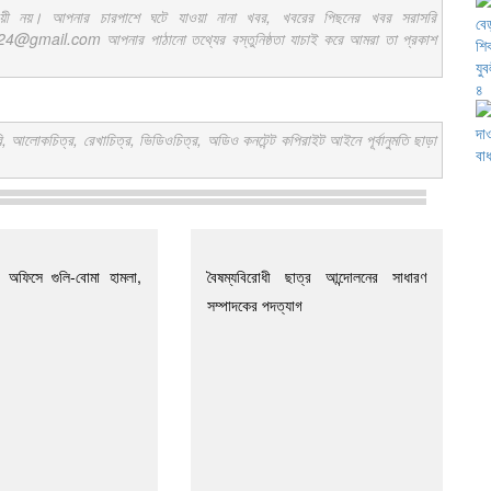
ায়ী নয়। আপনার চারপাশে ঘটে যাওয়া নানা খবর, খবরের পিছনের খবর সরাসরি
ail.com আপনার পাঠানো তথ্যের বস্তুনিষ্ঠতা যাচাই করে আমরা তা প্রকাশ
কচিত্র, রেখাচিত্র, ভিডিওচিত্র, অডিও কনটেন্ট কপিরাইট আইনে পূর্বানুমতি ছাড়া
ি অফিসে গুলি-বোমা হামলা,
বৈষম্যবিরোধী ছাত্র আন্দোলনের সাধারণ
সম্পাদকের পদত্যাগ