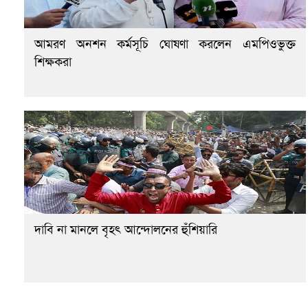
আমরণ অনশন কর্মসূচি ঘোষণা করলেন এমপিওভুক্ত
শিক্ষকরা
দাবি না মানলে বৃহৎ আন্দোলনের হুঁশিয়ারি