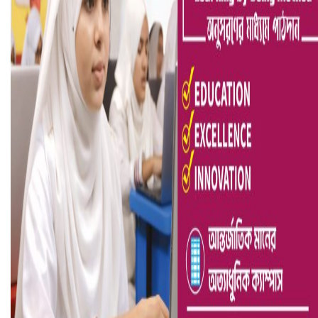
আ.লীগ ও জাপার ৯ নেতা কারাগারে