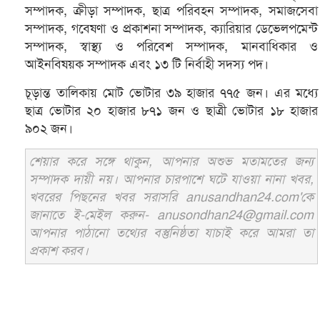
সম্পাদক, ক্রীড়া সম্পাদক, ছাত্র পরিবহন সম্পাদক, সমাজসেবা
সম্পাদক, গবেষণা ও প্রকাশনা সম্পাদক, ক্যারিয়ার ডেভেলপমেন্ট
সম্পাদক, স্বাস্থ্য ও পরিবেশ সম্পাদক, মানবাধিকার ও
আইনবিষয়ক সম্পাদক এবং ১৩ টি নির্বাহী সদস্য পদ।
চূড়ান্ত তালিকায় মোট ভোটার ৩৯ হাজার ৭৭৫ জন। এর মধ্যে
ছাত্র ভোটার ২০ হাজার ৮৭১ জন ও ছাত্রী ভোটার ১৮ হাজার
৯০২ জন।
শেয়ার করে সঙ্গে থাকুন, আপনার অশুভ মতামতের জন্য
সম্পাদক দায়ী নয়। আপনার চারপাশে ঘটে যাওয়া নানা খবর,
খবরের পিছনের খবর সরাসরি anusandhan24.com'কে
জানাতে ই-মেইল করুন- anusondhan24@gmail.com
আপনার পাঠানো তথ্যের বস্তুনিষ্ঠতা যাচাই করে আমরা তা
প্রকাশ করব।