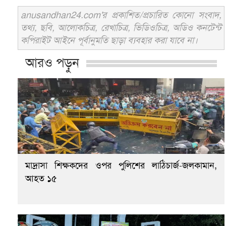
anusandhan24.com'র প্রকাশিত/প্রচারিত কোনো সংবাদ,
তথ্য, ছবি, আলোকচিত্র, রেখাচিত্র, ভিডিওচিত্র, অডিও কনটেন্ট
কপিরাইট আইনে পূর্বানুমতি ছাড়া ব্যবহার করা যাবে না।
আরও পড়ুন
মাদ্রাসা শিক্ষকদের ওপর পুলিশের লাঠিচার্জ-জলকামান,
আহত ১৫