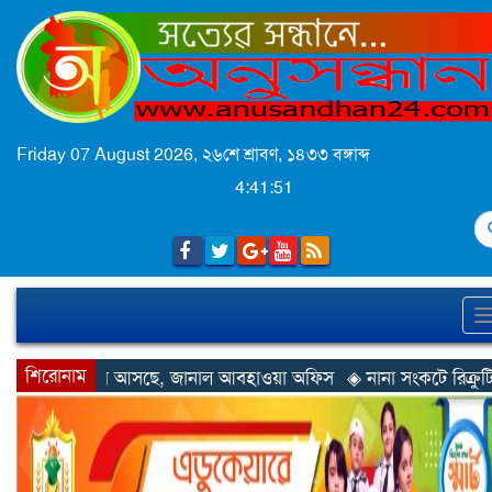
Friday 07 August 2026,
২৬শে শ্রাবণ, ১৪৩৩ বঙ্গাব্দ
4:41:53
S
শিরোনাম
জানাল আবহাওয়া অফিস
◈ নানা সংকটে রিক্রুটিং এজেন্সি, হুমকির মুখে শ্র