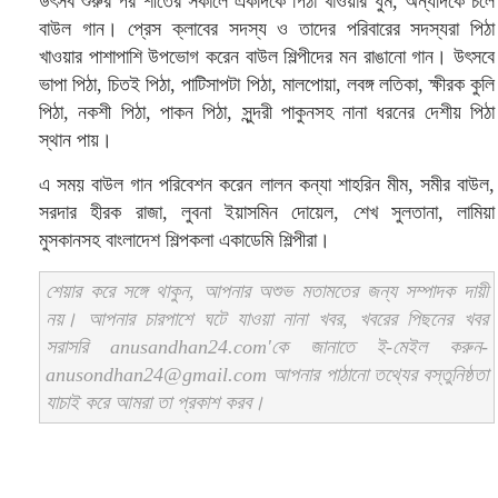
উৎসব শুরুর পর শীতের সকালে একদিকে পিঠা খাওয়ার ধুম, অন্যদিকে চলে
বাউল গান। প্রেস ক্লাবের সদস্য ও তাদের পরিবারের সদস্যরা পিঠা
খাওয়ার পাশাপাশি উপভোগ করেন বাউল শিল্পীদের মন রাঙানো গান। উৎসবে
ভাপা পিঠা, চিতই পিঠা, পাটিসাপটা পিঠা, মালপোয়া, লবঙ্গ লতিকা, ক্ষীরক কুলি
পিঠা, নকশী পিঠা, পাকন পিঠা, সুন্দরী পাকুনসহ নানা ধরনের দেশীয় পিঠা
স্থান পায়।
এ সময় বাউল গান পরিবেশন করেন লালন কন্যা শাহরিন মীম, সমীর বাউল,
সরদার হীরক রাজা, লুবনা ইয়াসমিন দোয়েল, শেখ সুলতানা, লামিয়া
মুসকানসহ বাংলাদেশ শিল্পকলা একাডেমি শিল্পীরা।
শেয়ার করে সঙ্গে থাকুন, আপনার অশুভ মতামতের জন্য সম্পাদক দায়ী
নয়। আপনার চারপাশে ঘটে যাওয়া নানা খবর, খবরের পিছনের খবর
সরাসরি anusandhan24.com'কে জানাতে ই-মেইল করুন-
anusondhan24@gmail.com আপনার পাঠানো তথ্যের বস্তুনিষ্ঠতা
যাচাই করে আমরা তা প্রকাশ করব।