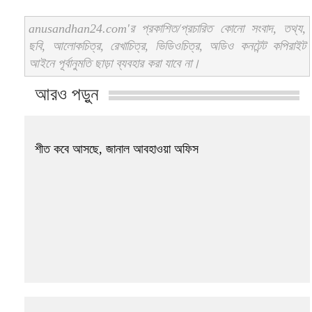
anusandhan24.com'র প্রকাশিত/প্রচারিত কোনো সংবাদ, তথ্য,
ছবি, আলোকচিত্র, রেখাচিত্র, ভিডিওচিত্র, অডিও কনটেন্ট কপিরাইট
আইনে পূর্বানুমতি ছাড়া ব্যবহার করা যাবে না।
আরও পড়ুন
শীত কবে আসছে, জানাল আবহাওয়া অফিস