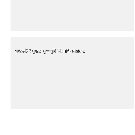
গণভোট ইস্যুতে মুখোমুখি বিএনপি-জামায়াত