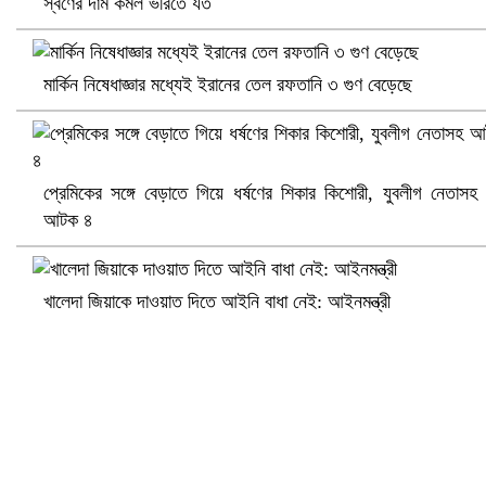
স্বর্ণের দাম কমল ভরিতে যত
মার্কিন নিষেধাজ্ঞার মধ্যেই ইরানের তেল রফতানি ৩ গুণ বেড়েছে
প্রেমিকের সঙ্গে বেড়াতে গিয়ে ধর্ষণের শিকার কিশোরী, যুবলীগ নেতাসহ
আটক ৪
সৌদিতে ব্যাপক ধরপাকড়, এক সপ্তাহেই ২১ হাজারের বেশি গ্রেপ্তার
খালেদা জিয়াকে দাওয়াত দিতে আইনি বাধা নেই: আইনমন্ত্রী