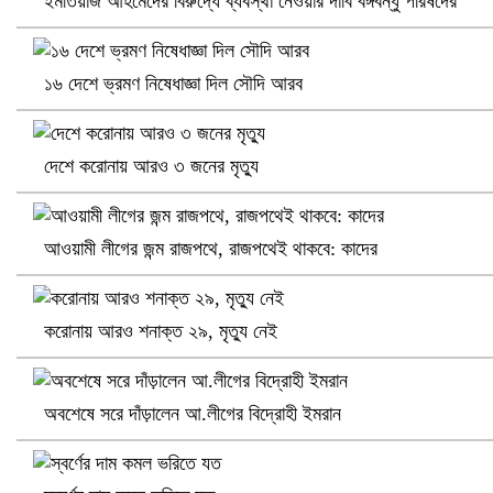
ইমতিয়াজ আহমেদের বিরুদ্ধে ব্যবস্থা নেওয়ার দাবি বঙ্গবন্ধু পরিষদের
১৬ দেশে ভ্রমণ নিষেধাজ্ঞা দিল সৌদি আরব
খুলনায় বিএনপি অফিসে গুলি-বোমা হামলা, নিহত ১
দেশে করোনায় আরও ৩ জনের মৃত্যু
আওয়ামী লীগের জন্ম রাজপথে, রাজপথেই থাকবে: কাদের
করোনায় আরও শনাক্ত ২৯, মৃত্যু নেই
প্রোটিয়াদের হারিয়ে বিশ্বকাপের শিরোপা ঘরে তুলল ভারত
অবশেষে সরে দাঁড়ালেন আ.লীগের বিদ্রোহী ইমরান