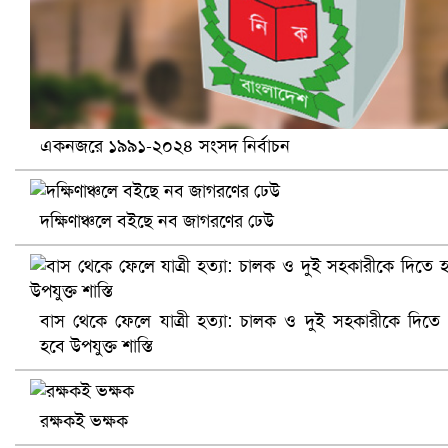
একনজরে ১৯৯১-২০২৪ সংসদ নির্বাচন
দক্ষিণাঞ্চলে বইছে নব জাগরণের ঢেউ
খুলনায় বিএনপি অফিসে গুলি-বোমা হামলা, নিহত ১
বাস থেকে ফেলে যাত্রী হত্যা: চালক ও দুই সহকারীকে দিতে
হবে উপযুক্ত শাস্তি
রক্ষকই ভক্ষক