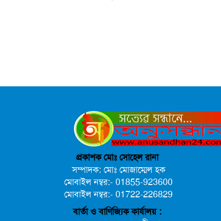
ভিউ বাড়াতে রাম দা হাতে ফেসবুকে ভিডিও পোস্ট শিক্ষকের
আ.লীগ ও জাপার ৯ নেতা কারাগারে
প্রকাশক মোঃ সোহেল রানা
সম্পাদক: মোঃ মোজাম্মেল হক
মোবাইল নম্বর:- 01855-923600
মোবাইল নম্বর:- 01722-226829
বার্তা ও বাণিজ্যিক কার্যালয় :