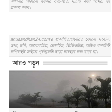
আপনার পাঠানো তথ্যের বস্তুনিষ্ঠতা যাচাই করে আমরা তা
প্রকাশ করব।
anusandhan24.com'র প্রকাশিত/প্রচারিত কোনো সংবাদ,
তথ্য, ছবি, আলোকচিত্র, রেখাচিত্র, ভিডিওচিত্র, অডিও কনটেন্ট
কপিরাইট আইনে পূর্বানুমতি ছাড়া ব্যবহার করা যাবে না।
আরও পড়ুন