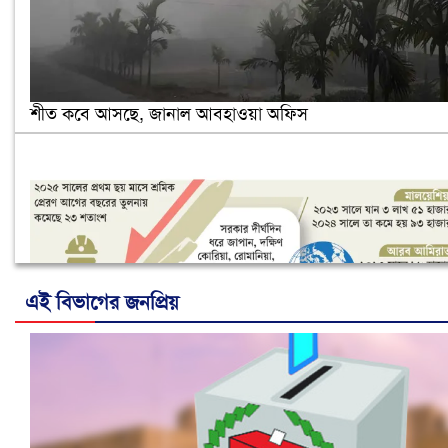
শীত কবে আসছে, জানাল আবহাওয়া অফিস
এই বিভাগের জনপ্রিয়
নানা সংকটে রিক্রুটিং এজেন্সি, হুমকির মুখে শ্রম রপ্তানি