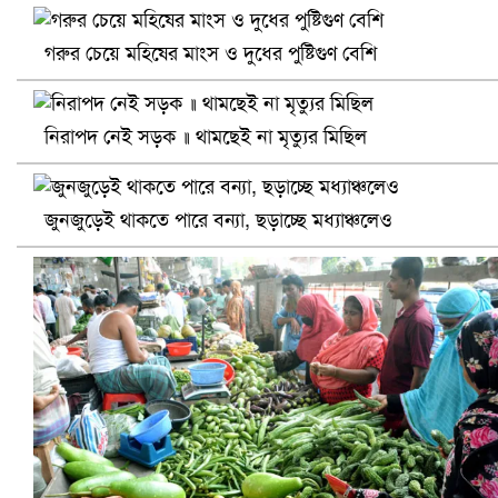
গরুর চেয়ে মহিষের মাংস ও দুধের পুষ্টিগুণ বেশি
প্রোটিয়াদের হারিয়ে বিশ্বকাপের শিরোপা ঘরে তুলল ভারত
নিরাপদ নেই সড়ক ॥ থামছেই না মৃত্যুর মিছিল
জুনজুড়েই থাকতে পারে বন্যা, ছড়াচ্ছে মধ্যাঞ্চলেও
সৌদিতে ব্যাপক ধরপাকড়, এক সপ্তাহেই ২১ হাজারের বেশি গ্রেপ্তা