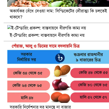
অকার্যকর বেঁধে দেওয়া দাম: সিন্ডিকেটের দৌরাত্ম্য কি চলতেই
থাকবে?
ই-টেন্ডারিং প্রকল্প: বাস্তবায়নে ধীরগতি কাম্য নয়
বৈষম্যবিরোধী ছাত্র আন্দোলনের সাধারণ সম্পাদকের পদত্যাগ
সরকারি নির্দেশনার দর মানছে না বাজার