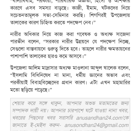
“বাল্যবিবাহ, পরকীয়া, পারিবারিক অজ্ঞতা, হিংসা ও অশিক্ষার
কারণে এসব সমস্যা বাড়ছে। কাজী, ইমাম, ঘটকদের নিয়ে
সচেতনতামূলক সভা-সেমিনার করছি। শিগগিরই উপজেলায়
তালাকের কারণ চিহ্নিত করতে পদক্ষেপ নেব।”
নারীর অধিকার নিয়ে কাজ করা গবেষক ও অধ্যক্ষ সাজেদা
পারভীন বলেন, “সরকার নারীর উন্নয়নে যে পদক্ষেপ নিচ্ছে,
সেগুলো বাস্তবায়নে গুরুত্ব দিতে হবে। তাহলে নারীর ক্ষমতায়নের
পাশাপাশি তালাকের হারও কমে আসবে।”
উপজেলা আলিম মাদ্রাসার অধ্যক্ষ মাওলানা আব্দুল খালেক বলেন,
“ইসলামি বিধিনিষেধ না মানা, ধর্মীয় জ্ঞানের অভাব এবং
পরকীয়াই বিবাহবিচ্ছেদের প্রধান কারণ। এটা এখন মহামারির
মতো ছড়িয়ে পড়েছে।”
শেয়ার করে সঙ্গে থাকুন, আপনার অশুভ মতামতের জন্য
সম্পাদক দায়ী নয়। আপনার চারপাশে ঘটে যাওয়া নানা খবর,
খবরের পিছনের খবর সরাসরি anusandhan24.com'কে
জানাতে ই-মেইল করুন- anusondhan24@gmail.com