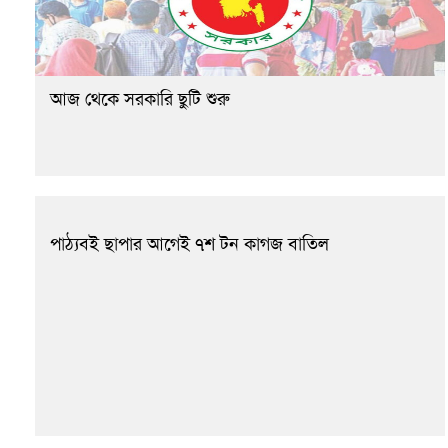
আজ থেকে সরকারি ছুটি শুরু
পাঠ্যবই ছাপার আগেই ৭শ টন কাগজ বাতিল