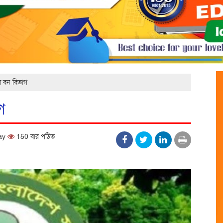
 বন বিভাগ
গ
day
150 বার পঠিত