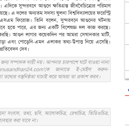
এদিকে সুন্দরবনে আগুনে ক্ষতিগ্রস্ত জীববৈচিত্র্যের পরিমাণ
ছে। এ দলের অন্যতম সদস্য খুলনা বিশ্ববিদ্যালয়ের ফরেস্ট্রি
ড. এসএম ফিরোজ। তিনি বলেন, সুন্দরবনে আগুনের ঘটনায়
কীভাবে হতে পারে, এর জন্য একটি বিশেষজ্ঞ দল কাজ করছে।
টি করছি। আগুন লাগার কয়েকদিন পর আমরা সেখানকার মাটি,
ি। পোড়া এবং পোড়েনি-এমন এলাকর তথ্য-উপাত্ত নিয়ে এসেছি।
প্রতিবেদন দেব।
ন্য সম্পাদক দায়ী নয়। আপনার চারপাশে ঘটে যাওয়া নানা
usandhan24.com'কে জানাতে ই-মেইল করুন-
ের বস্তুনিষ্ঠতা যাচাই করে আমরা তা প্রকাশ করব।
সংবাদ, তথ্য, ছবি, আলোকচিত্র, রেখাচিত্র, ভিডিওচিত্র,
্যবহার করা যাবে না।