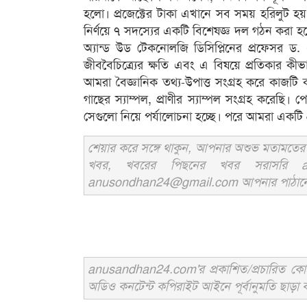
হলো। প্রজেক্টের টাকা এখানে সব সময় হরিলুট হয়। 
নির্ণয়ে ৭ সদস্যের একটি বিশেষজ্ঞ দল গঠন করা হয়ে
অ্যান্ড উড টেকনোলজি ডিসিপ্লিনের প্রফেসর 
জীববৈচিত্র্যের ক্ষতি এবং এ বিষয়ে প্রতিকার 
আমরা বৈজ্ঞানিক তথ্য-উপাত্ত সংগ্রহ করে কাজ
গাছের স্যাম্পল, প্রাণীর স্যাম্পল সংগ্রহ করেছ
সেগুলো নিয়ে পর্যালোচনা হচ্ছে। পরে আমরা একটি 
শেয়ার করে সঙ্গে থাকুন, আপনার অশুভ মতামতের জ
খবর, খবরের পিছনের খবর সরাসরি an
anusondhan24@gmail.com আপনার পাঠানো তথ্য
anusandhan24.com'র প্রকাশিত/প্রচারিত কোনো 
অডিও কনটেন্ট কপিরাইট আইনে পূর্বানুমতি ছাড়া ব