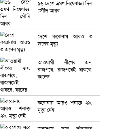
১৬ দেশে ভ্রমণ নিষেধাজ্ঞা দিল
সৌদি আরব
ভারতে ভয়াবহ সড়ক দুর্ঘটনা,
নিহত ১৫
হলিউডে নতুন প্রেমের গুঞ্জন
দেশে করোনায় আরও ৩
জনের মৃত্যু
আওয়ামী লীগের জন্ম
রাজপথে, রাজপথেই থাকবে:
কাদের
করোনায় আরও শনাক্ত ২৯,
মৃত্যু নেই
অবশেষে সরে দাঁড়ালেন