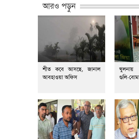
আরও পড়ুন
শীত কবে আসছে, জানাল
খুলনায়
আবহাওয়া অফিস
গুলি-বোম