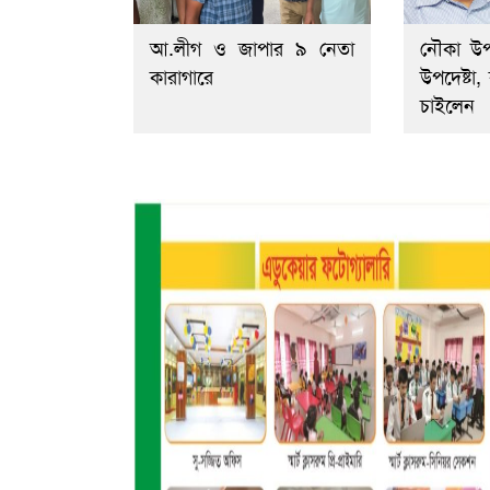
আ.লীগ ও জাপার ৯ নেতা
নৌকা উ
কারাগারে
উপদেষ্টা
চাইলেন