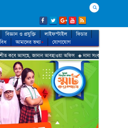
Search
বিজ্ঞান ও প্রযুক্তি
লাইফস্টাইল
ফিচার
িবিধ
আমাদের তথ্য
যোগাযোগ
নাল আবহাওয়া অফিস
◈ নানা সংকটে রিক্রুটিং এজেন্সি, হুমকির মুখে শ্রম র