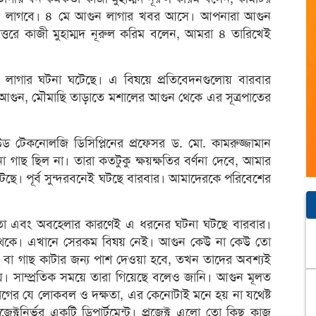
 লাগবে। ৪ মে আগুন লাগার খবর আসে। আপনারা আগুন
্তরে কাজী মুহাম্মদ নূরুল করিম বলেন, আমরা ৪ তারিখেই
 লাগার ঘটনা ঘটেছে। এ বিষয়ে প্রতিবেদনগুলোয় বারবার
র আগুন, মৌমাছি তাড়াতে মশালের আগুন থেকে এর সূত্রপাতের
্ড উড টেকনোলজি ডিসিপ্লিনের প্রফেসর ড. মো. কামরুজ্জামান
ছ ছিল না। তারা কতটুকু ক্ষয়ক্ষতির বর্ণনা দেবে, আমার
ছে। পূর্ব সুন্দরবনেই ঘটছে বারবার। আমাদেরকে পরিবেশের
ষতা এবং অবহেলার কারণেই এ ধরনের ঘটনা ঘটছে বারবার।
া থেকে। এখানে সেরকম বিষয় নেই। আগুন কেউ না কেউ তো
 বা গাছ কাটার জন্য পাশ দেওয়া হবে, তখন তাদের অবশ্যই
 সাম্প্রতিক সময়ে তারা গিয়েছে বলেও জানি। আগুন মূলত
ের যে লোকবল ও দক্ষতা, এর কেনোটাই মনে হয় না যথেষ্ট
্টনির্ভর একটি ডিপার্টমেন্ট। প্রজেক্ট এলো তো কিছু কাজ