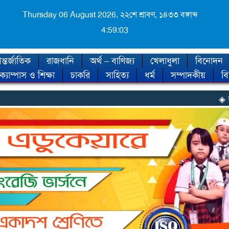
Thursday 06 August 2026,
২২শে শ্রাবণ, ১৪৩৩ বঙ্গাব্দ
4:59:05
্তর্জাতিক
রাজধানি
অর্থ – বাণিজ্য
খেলাধুলা
বিনোদন
ক্যাম্পাস ও শিক্ষা
চাকরি
সাহিত্য
ধর্ম
সম্পাদকীয়
ব
◈ শীত কবে আসছে, জা