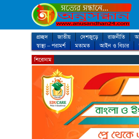
প্রচ্ছদ
জাতীয়
দেশজুড়ে
রাজনীতি
আন
স্বাস্থ্য – পরামর্শ
মতামত
আইন ও বিচার
শিরোনাম