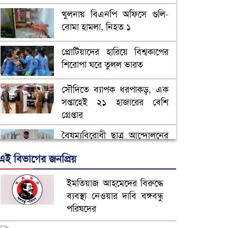
খুলনায় বিএনপি অফিসে গুলি-
বোমা হামলা, নিহত ১
প্রোটিয়াদের হারিয়ে বিশ্বকাপের
শিরোপা ঘরে তুলল ভারত
সৌদিতে ব্যাপক ধরপাকড়, এক
সপ্তাহেই ২১ হাজারের বেশি
গ্রেপ্তার
বৈষম্যবিরোধী ছাত্র আন্দোলনের
সাধারণ সম্পাদকের পদত্যাগ
এই বিভাগের জনপ্রিয়
ভিউ বাড়াতে রাম দা হাতে
ইমতিয়াজ আহমেদের বিরুদ্ধে
ফেসবুকে ভিডিও পোস্ট শিক্ষকের
ব্যবস্থা নেওয়ার দাবি বঙ্গবন্ধু
পরিষদের
আ.লীগ ও জাপার ৯ নেতা
কারাগারে