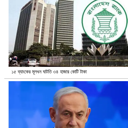
নানা সংকটে রিক্রুটিং এজেন্সি, হুমকির মুখে শ্রম রপ্তানি
১৫ ব্যাংকের মূলধন ঘাটতি ৩৪ হাজার কোটি টাকা
খুলনায় বিএনপি অফিসে গুলি-বোমা হামলা, নিহত ১