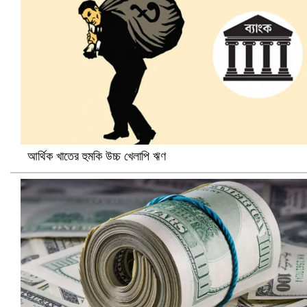
আর্থিক খাতের হুমকি উচ্চ খেলাপি ঋণ
ভারতে ভয়াবহ সড়ক দুর্ঘটনা, নিহত ১৫