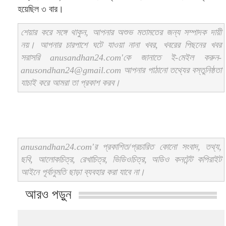
হয়েছিল ৩ বার।
শেয়ার করে সঙ্গে থাকুন, আপনার অশুভ মতামতের জন্য সম্পাদক দায়ী
নয়। আপনার চারপাশে ঘটে যাওয়া নানা খবর, খবরের পিছনের খবর
সরাসরি anusandhan24.com'কে জানাতে ই-মেইল করুন-
anusondhan24@gmail.com আপনার পাঠানো তথ্যের বস্তুনিষ্ঠতা
যাচাই করে আমরা তা প্রকাশ করব।
anusandhan24.com'র প্রকাশিত/প্রচারিত কোনো সংবাদ, তথ্য,
ছবি, আলোকচিত্র, রেখাচিত্র, ভিডিওচিত্র, অডিও কনটেন্ট কপিরাইট
আইনে পূর্বানুমতি ছাড়া ব্যবহার করা যাবে না।
আরও পড়ুন