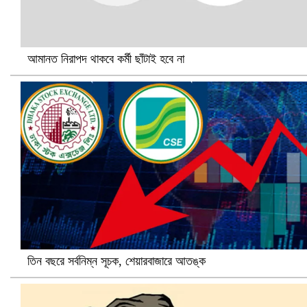
আমানত নিরাপদ থাকবে কর্মী ছাঁটাই হবে না
ভিউ বাড়াতে রাম দা হাতে ফেসবুকে ভিডিও পোস্ট শিক্ষকের
তিন বছরে সর্বনিম্ন সূচক, শেয়ারবাজারে আতঙ্ক
আ.লীগ ও জাপার ৯ নেতা কারাগারে