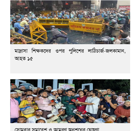
মাদ্রাসা শিক্ষকদের ওপর পুলিশের লাঠিচার্জ-জলকামান,
আহত ১৫
সোমবার সমাবেশ ও আমরণ অনশনের ঘোষণা