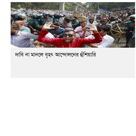
দাবি না মানলে বৃহৎ আন্দোলনের হুঁশিয়ারি