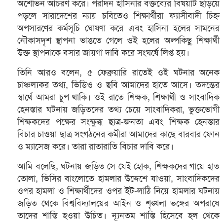
অশোভন আচরণ করে। পরদিন হাসিনার বক্তব্যের বিষয়টি ছড়িয়ে
পড়লে সারাদেশের ন্যায় চবিতেও শিক্ষার্থীরা ফ্যাসীবাদী চিহ্ন
অপসারণের কর্মসূচি ঘোষণা করে এবং হাসিনা হলের সামনের
নৌকাসদৃশ স্থাপনা ভাঙতে গেলে ওই হলের অল্পকিছু শিক্ষার্থী
উক্ত স্থাপনাকে বসার জায়গা দাবি করে সংঘর্ষে লিপ্ত হয়।
তিনি আরও বলেন, ৫ ফেব্রুয়ারি রাতেই ওই ঘটনার অনেক
চাঞ্চল্যকর তথ্য, ভিডিও ও ছবি আমাদের হাতে আসে। তদন্তের
স্বার্থে আমরা চুপ থাকি। ওই রাতে শিক্ষক, শিক্ষার্থী ও সাংবাদিক
হেনস্তার ঘটনায় জড়িতদের তথ্য চেয়ে সাংবাদিকরা, ভুক্তভোগী
শিক্ষকদের পক্ষের সংক্ষুব্ধ ছাত্র-জনতা এবং শিক্ষক হেনস্তার
বিচার চাওয়া ছাত্র সংগঠনের কর্মীরা আমাদের কাছে বারবার ফোন
ও ম্যাসেজ করে। তারা রাতারাতি বিচার দাবি করে।
আমি বলেছি, ঘটনায় জড়িত সে যেই হোক, শিক্ষকদের গায়ে হাত
তোলা, ভিসির বাংলোতে হামলার উদ্দেশে যাওয়া, সাংবাদিকদের
ওপর হামলা ও শিক্ষার্থীদের ওপর ইট-লাঠি নিয়ে হামলার ঘটনায়
জড়িত থেকে বিশ্ববিদ্যালয়ের আইন ও শৃঙ্খলা ভঙ্গের অপরাধে
তাদের শাস্তি হওয়া উচিত। ন্যূনতম শাস্তি হিসেবে হল থেকে