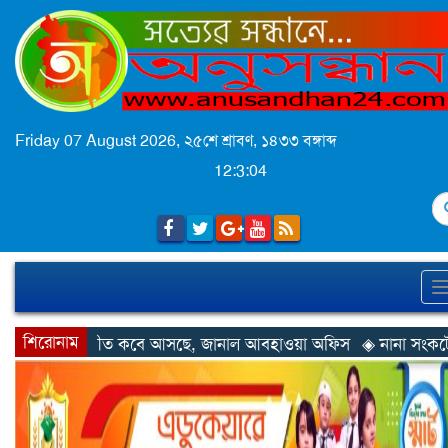
Friday 07 August 2026,
২৫শে শ্রাবণ, ১৪৩৩ বঙ্গাব্দ
12:3:05
S
শিরোনাম
◈ শীত কবে আসছে, জানাল আবহাওয়া অফিস
◈ নানা সংকটে রিক্রুটিং 