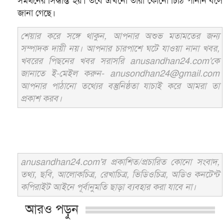
সমর্থনের সিদ্ধান্ত হয়। তবে এখনো তারা কোনো চিঠি পাননি বলে
জানা গেছে।
শেয়ার করে সঙ্গে থাকুন, আপনার অশুভ মতামতের জন্য
সম্পাদক দায়ী নয়। আপনার চারপাশে ঘটে যাওয়া নানা খবর,
খবরের পিছনের খবর সরাসরি anusandhan24.com'কে
জানাতে ই-মেইল করুন- anusondhan24@gmail.com
আপনার পাঠানো তথ্যের বস্তুনিষ্ঠতা যাচাই করে আমরা তা
প্রকাশ করব।
anusandhan24.com'র প্রকাশিত/প্রচারিত কোনো সংবাদ,
তথ্য, ছবি, আলোকচিত্র, রেখাচিত্র, ভিডিওচিত্র, অডিও কনটেন্ট
কপিরাইট আইনে পূর্বানুমতি ছাড়া ব্যবহার করা যাবে না।
আরও পড়ুন