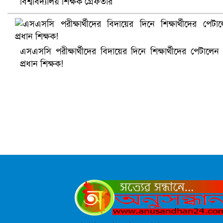
বিশ্ববিদ্যালয় শিক্ষক গ্রেফতার
এসএসসি পরীক্ষার্থীদের বিদায়ের দিনে শিক্ষার্থীদের পেটালেন
সৌদিতে ব্যাপক ধরপাকড়, এক সপ্তাহেই ২১ হাজারের বেশি গ্রেপ্তা
প্রধান শিক্ষক!
বৈষম্যবিরোধী ছাত্র আন্দোলনের সাধারণ সম্পাদকের পদত্যাগ