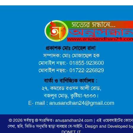
বৈষম্যবিরোধী ছাত্র আন্দোলনের সাধারণ সম্পাদকের পদত্যাগ
প্রকাশক মোঃ সোহেল রানা
সম্পাদক: মোঃ মোজাম্মেল হক
মোবাইল নম্বর:- 01855-923600
মোবাইল নম্বর:- 01722-226829
বার্তা ও বাণিজ্যিক কার্যালয় :
ভিউ বাড়াতে রাম দা হাতে ফেসবুকে ভিডিও পোস্ট শিক্ষকের
২৭, কমরেড রওসন আলী রোড,
বজলুর মোড়, কুষ্টিয়া-৭০০০।
E- mail : anusandhan24@gmail.com
© 2026 সর্বস্বত্ব ® সংরক্ষিত।
anusandhan24.com
| এই ওয়েবসাইটের কোন
লেখা, ছবি, ভিডিও অনুমতি ছাড়া ব্যবহার বে-আইনি,
Design and Developed by
DONET IT