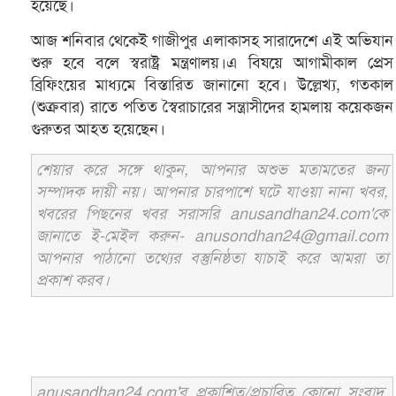
হয়েছে।
আজ শনিবার থেকেই গাজীপুর এলাকাসহ সারাদেশে এই অভিযান
শুরু হবে বলে স্বরাষ্ট্র মন্ত্রণালয়।এ বিষয়ে আগামীকাল প্রেস
ব্রিফিংয়ের মাধ্যমে বিস্তারিত জানানো হবে। উল্লেখ্য, গতকাল
(শুক্রবার) রাতে পতিত স্বৈরাচারের সন্ত্রাসীদের হামলায় কয়েকজন
গুরুতর আহত হয়েছেন।
শেয়ার করে সঙ্গে থাকুন, আপনার অশুভ মতামতের জন্য
সম্পাদক দায়ী নয়। আপনার চারপাশে ঘটে যাওয়া নানা খবর,
খবরের পিছনের খবর সরাসরি anusandhan24.com'কে
জানাতে ই-মেইল করুন- anusondhan24@gmail.com
আপনার পাঠানো তথ্যের বস্তুনিষ্ঠতা যাচাই করে আমরা তা
প্রকাশ করব।
anusandhan24.com'র প্রকাশিত/প্রচারিত কোনো সংবাদ,