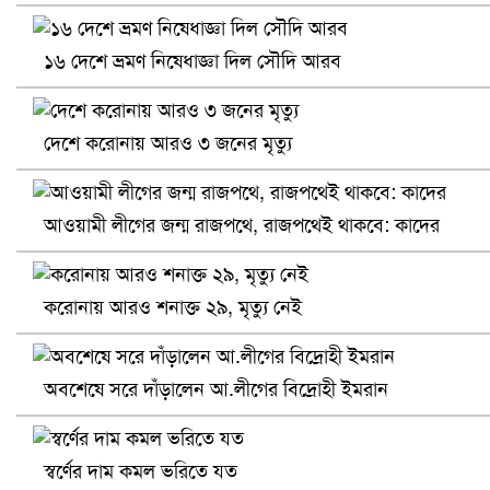
খুলনায় বিএনপি অফিসে গুলি-বোমা হামলা, নিহত ১
১৬ দেশে ভ্রমণ নিষেধাজ্ঞা দিল সৌদি আরব
দেশে করোনায় আরও ৩ জনের মৃত্যু
আওয়ামী লীগের জন্ম রাজপথে, রাজপথেই থাকবে: কাদের
করোনায় আরও শনাক্ত ২৯, মৃত্যু নেই
প্রোটিয়াদের হারিয়ে বিশ্বকাপের শিরোপা ঘরে তুলল ভারত
অবশেষে সরে দাঁড়ালেন আ.লীগের বিদ্রোহী ইমরান
স্বর্ণের দাম কমল ভরিতে যত