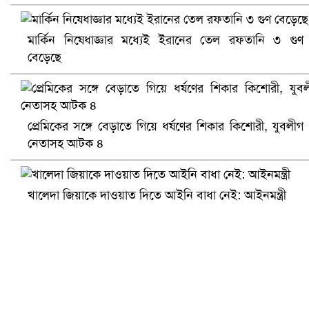
মার্কিন নিষেধাজ্ঞার মধ্যেই ইরানের তেল রফতানি ৩ গুণ
বেড়েছে
সৌদিতে ব্যাপক ধরপাকড়, এক সপ্তাহেই ২১ হাজারের বেশি গ্রেপ্তা
প্রেমিকের সঙ্গে বেড়াতে গিয়ে ধর্ষণের শিকার কিশোরী, যুবলীগ
নেতাসহ আটক ৪
খালেদা জিয়াকে দাওয়াত দিতে আইনি বাধা নেই: আইনমন্ত্রী