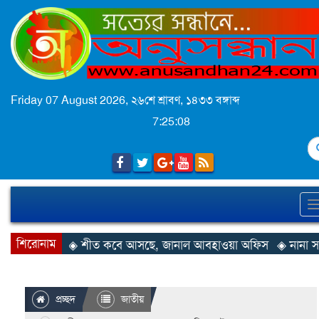
Friday 07 August 2026,
২৬শে শ্রাবণ, ১৪৩৩ বঙ্গাব্দ
7:25:08
S
শিরোনাম
◈ শীত কবে আসছে, জানাল আবহাওয়া অফিস
◈ নানা সংকটে র
প্রচ্ছদ
জাতীয়