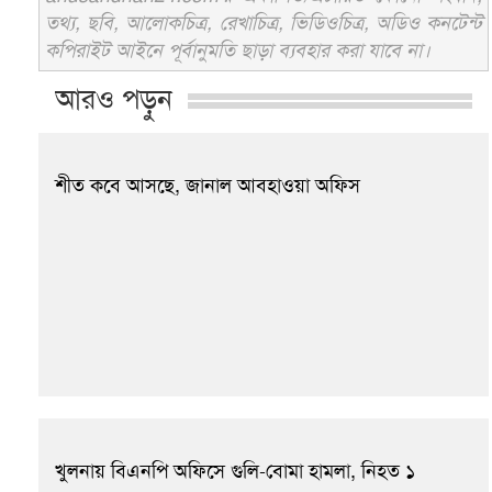
তথ্য, ছবি, আলোকচিত্র, রেখাচিত্র, ভিডিওচিত্র, অডিও কনটেন্ট
কপিরাইট আইনে পূর্বানুমতি ছাড়া ব্যবহার করা যাবে না।
আরও পড়ুন
শীত কবে আসছে, জানাল আবহাওয়া অফিস
খুলনায় বিএনপি অফিসে গুলি-বোমা হামলা, নিহত ১